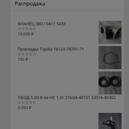
Распродажа
ФЛАНЕЦ 380 / 0411 5433
10,000
₽
Оценка
0
из
5
Прокладка Toyota 16124-78701-71
100
₽
Оценка
0
из
5
ОБОД 5.00-8 на HC 1.5т 216G4-40151 52516-80302
3,000
₽
Оценка
0
из
5