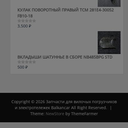
КУЛАК ПОВОРОТНЫЙ ПРАВЫЙ ТСМ 281E4-30052
FB10-18
3,500
₽
Оценка
0
из
5
ВКЛАДЫШИ ШАТУННЬЕ В СБОРЕ NB485BPG STD
500
₽
Оценка
0
из
5
Copyright © 2026 Запчасти для вилочых погрузчиков
и электротележек Balkancar All Right Reserved.
|
Theme:
NewStore
by ThemeFarmer