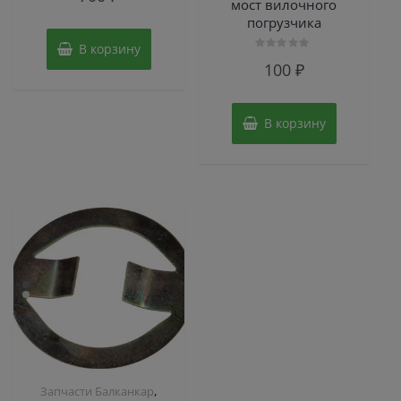
мост вилочного
из
5
погрузчика
В корзину
Оценка
100
₽
0
из
5
В корзину
,
Запчасти Балканкар