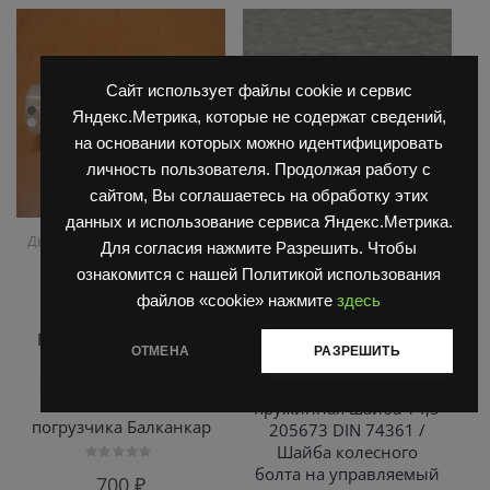
Сайт использует файлы cookie и сервис
Яндекс.Метрика, которые не содержат сведений,
на основании которых можно идентифицировать
личность пользователя. Продолжая работу с
сайтом, Вы соглашаетесь на обработку этих
данных и использование сервиса Яндекс.Метрика.
,
,
Двигатель Д3900
Запчасти
Запчасти Балканкар
Для согласия нажмите Разрешить. Чтобы
,
,
Балканкар
ТНВД
Погрузчик ДВ 1661 , 1621
ознакомится с нашей Политикой использования
2500/3900
Погрузчик ДВ 1792, 1788,
файлов «cookie» нажмите
здесь
,
1794, 1784, 1786
Погрузчик
Распылитель 3900
,
,
ЕВ 687
Погрузчик ЕВ 735
B2646565 6 416651 /
ОТМЕНА
РАЗРЕШИТЬ
Управляемый мост ДВ 1792
распылитель
форсунки двигателя
Сферическая
3900 вилочного
пружинная шайба 14,5
погрузчика Балканкар
205673 DIN 74361 /
Шайба колесного
болта на управляемый
Оценка
700
₽
0