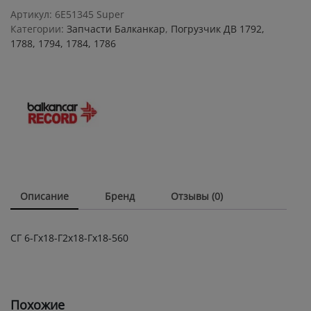
Г2х18-
Артикул:
6E51345 Super
Гх18-
Категории:
Запчасти Балканкар
,
Погрузчик ДВ 1792,
560
1788, 1794, 1784, 1786
quantity
Описание
Бренд
Отзывы (0)
СГ 6-Гх18-Г2х18-Гх18-560
Похожие