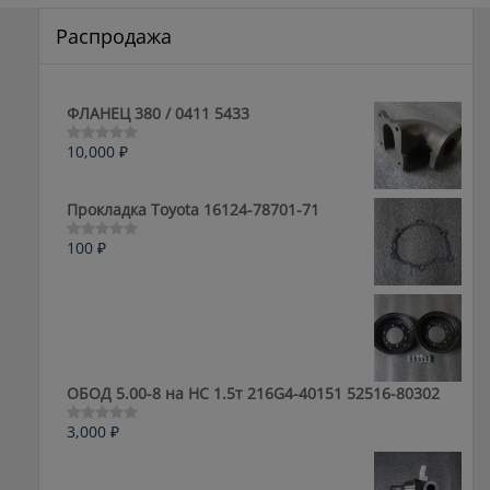
Распродажа
ФЛАНЕЦ 380 / 0411 5433
10,000
₽
Оценка
0
из
5
Прокладка Toyota 16124-78701-71
100
₽
Оценка
0
из
5
ОБОД 5.00-8 на HC 1.5т 216G4-40151 52516-80302
3,000
₽
Оценка
0
из
5