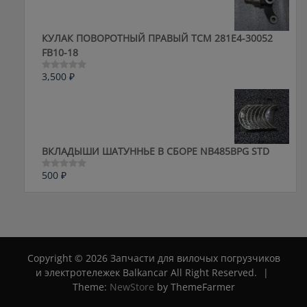
КУЛАК ПОВОРОТНЫЙ ПРАВЫЙ ТСМ 281E4-30052
FB10-18
3,500
₽
Оценка
0
из
5
ВКЛАДЫШИ ШАТУННЬЕ В СБОРЕ NB485BPG STD
500
₽
Оценка
0
из
5
Copyright © 2026 Запчасти для вилочых погрузчиков
и электротележек Balkancar All Right Reserved.
|
Theme:
NewStore
by ThemeFarmer