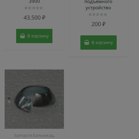
3900
подъемного
устройство
Оценка
43,500
₽
0
Оценка
из
200
₽
0
5
из
5
В корзину
В корзину
,
Запчасти Балканкар