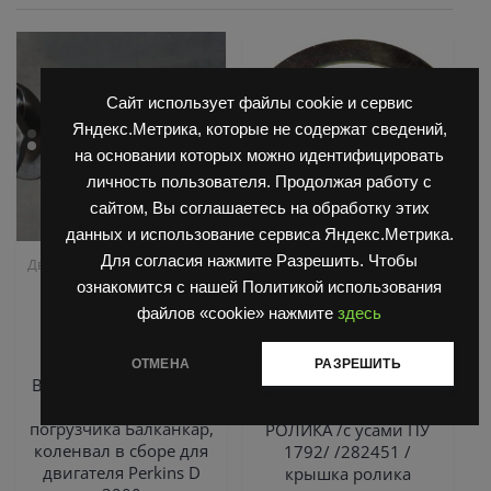
Сайт использует файлы cookie и сервис
Яндекс.Метрика, которые не содержат сведений,
на основании которых можно идентифицировать
личность пользователя. Продолжая работу с
сайтом, Вы соглашаетесь на обработку этих
данных и использование сервиса Яндекс.Метрика.
Для согласия нажмите Разрешить. Чтобы
,
,
Двигатель Д3900
Запчасти
Запчасти Балканкар
,
Балканкар
ТНВД
Погрузчик ДВ 1792, 1788,
ознакомится с нашей Политикой использования
,
2500/3900
1794, 1784, 1786
Погрузчик
файлов «cookie» нажмите
здесь
ЕВ 735
Коленчатый вал в
сборе Д3900
Крышка 8620
ОТМЕНА
РАЗРЕШИТЬ
B41243421 , коленвал
01.00.05/282451
для болгарского
1788.33 03.05.01
погрузчика Балканкар,
РОЛИКА /с усами ПУ
коленвал в сборе для
1792/ /282451 /
двигателя Perkins D
крышка ролика