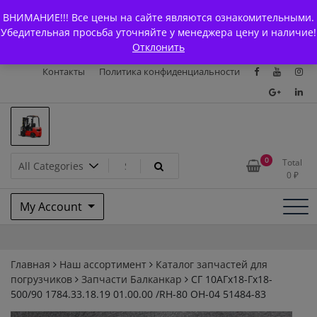
Skip
+7 (903) 294-61-75
info@bcarparts.ru
ВНИМАНИЕ!!! Все цены на сайте являются ознакомительными.
to
Главная
Магазин
О Компании
Каталоги
Убедительная просьба уточняйте у менеджера цену и наличие!
content
Отклонить
Сертификаты
Доставка и оплата
Гарантия
Вакансии
Контакты
Политика конфиденциальности
Запчасти для вилочых
0
Total
0
₽
погрузчиков и
My Account
электротележек Balkancar
Главная
Наш ассортимент
Каталог запчастей для
погрузчиков
Запчасти Балканкар
СГ 10АГх18-Гх18-
500/90 1784.33.18.19 01.00.00 /RH-80 OH-04 51484-83