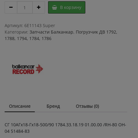
СГ
В корзину
10АГх18-
Гх18-
500/90
Артикул:
6E11143 Super
1784.33.18.19
Категории:
Запчасти Балканкар
,
Погрузчик ДВ 1792,
01.00.00
1788, 1794, 1784, 1786
/RH-
80
OH-
04
51484-
83
quantity
Описание
Бренд
Отзывы (0)
СГ 10АГх18-Гх18-500/90 1784.33.18.19 01.00.00 /RH-80 OH-
04 51484-83