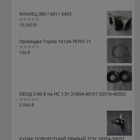
ФЛАНЕЦ 380 / 0411 5433
10,000
₽
Оценка
0
из
5
Прокладка Toyota 16124-78701-71
100
₽
Оценка
0
из
5
ОБОД 5.00-8 на HC 1.5т 216G4-40151 52516-80302
3,000
₽
Оценка
0
из
5
КУЛАК ПОВОРОТНЫЙ ПРАВЫЙ ТСМ 281E4-30052