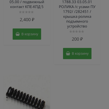
05.00 / подвижный
1788.33 03.05.01
контакт КПЕ-КПД 5
РОЛИКА /с усами ПУ
1792/ /282451 /
крышка ролика
Оценка
2,400
₽
0
подъемного
из
устройство
5
В корзину
Оценка
200
₽
0
из
5
В корзину