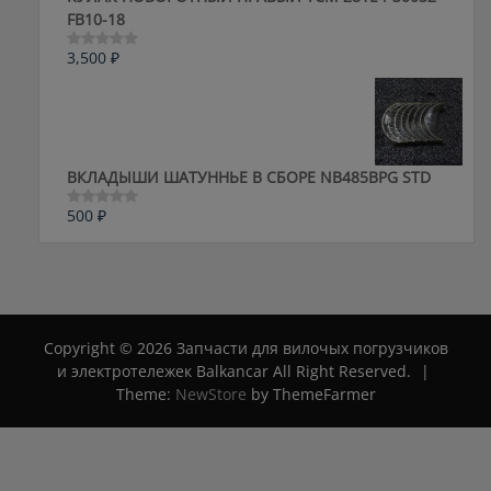
FB10-18
3,500
₽
Оценка
0
из
5
ВКЛАДЫШИ ШАТУННЬЕ В СБОРЕ NB485BPG STD
500
₽
Оценка
0
из
5
Copyright © 2026 Запчасти для вилочых погрузчиков
и электротележек Balkancar All Right Reserved.
|
Theme:
NewStore
by ThemeFarmer