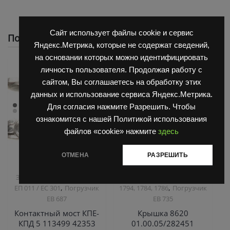
Сайт использует файлы cookie и сервис
Похожие
Яндекс.Метрика, которые не содержат сведений,
на основании которых можно идентифицировать
личность пользователя. Продолжая работу с
сайтом, Вы соглашаетесь на обработку этих
данных и использование сервиса Яндекс.Метрика.
Для согласия нажмите Разрешить. Чтобы
ознакомится с нашей Политикой использования
файлов «cookie» нажмите
здесь
ОТМЕНА
РАЗРЕШИТЬ
,
,
Запчасти Балканкар
Запчасти Балканкар
Запчасти ЕП 001 / ЕП 006 /
Погрузчик ДВ 1792, 1788,
,
,
ЕП 011 / ЕС 301
Погрузчик
1794, 1784, 1786
Погрузчик
ЕВ 687
ЕВ 735
Контактный мост КПЕ-
Крышка 8620
КПД 5 113499 42353
01.00.05/282451