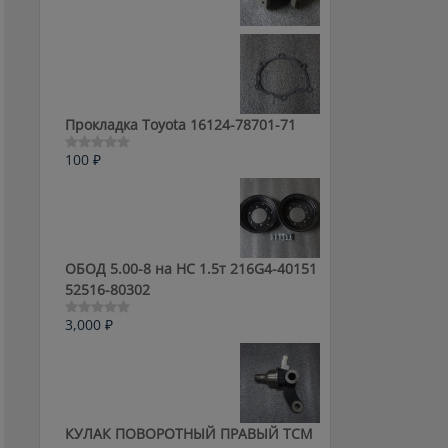
0
из
5
Прокладка Toyota 16124-78701-71
100
₽
Оценка
0
из
5
ОБОД 5.00-8 на HC 1.5т 216G4-40151
52516-80302
3,000
₽
Оценка
0
из
5
КУЛАК ПОВОРОТНЫЙ ПРАВЫЙ ТСМ