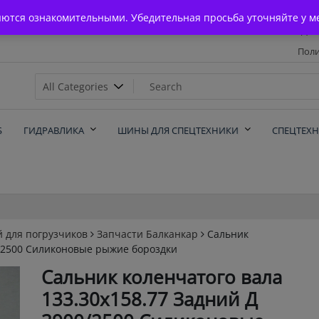
Главная
яются ознакомительными. Убедительная просьба уточняйте у м
Дос
Поли
х
Б
ГИДРАВЛИКА
ШИНЫ ДЛЯ СПЕЦТЕХНИКИ
СПЕЦТЕХ
й для погрузчиков
Запчасти Балканкар
Сальник
0/2500 Силиконовые рыжие бороздки
Сальник коленчатого вала
133.30х158.77 Задний Д