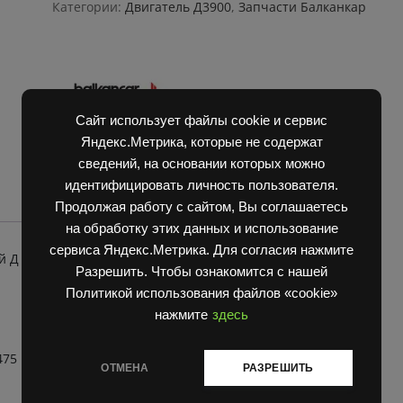
Д
Категории:
Двигатель Д3900
,
Запчасти Балканкар
3900/2500 Силиконовые
рыжие
бороздки
quantity
Сайт использует файлы cookie и сервис
Яндекс.Метрика, которые не содержат
сведений, на основании которых можно
идентифицировать личность пользователя.
Продолжая работу с сайтом, Вы соглашаетесь
на обработку этих данных и использование
сервиса Яндекс.Метрика. Для согласия нажмите
ий Д 3900/2500 (Силиконовые рыжие бороздки)
Разрешить. Чтобы ознакомится с нашей
Политикой использования файлов «cookie»
нажмите
здесь
475
ОТМЕНА
РАЗРЕШИТЬ