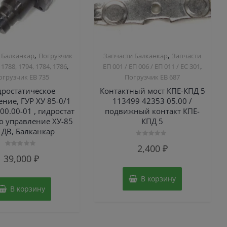
,
,
 Балканкар
Погрузчик
Запчасти Балканкар
Запчасти
,
,
 1788, 1794, 1784, 1786
ЕП 001 / ЕП 006 / ЕП 011 / ЕС 301
огрузчик ЕВ 735
Погрузчик ЕВ 687
дростатическое
Контактный мост КПЕ-КПД 5
ние, ГУР ХУ 85-0/1
113499 42353 05.00 /
00.00-01 , гидростат
подвижный контакт КПЕ-
о управление ХУ-85
КПД 5
, ДВ, Балканкар
Оценка
2,400
₽
0
Оценка
из
39,000
₽
0
5
из
5
В корзину
В корзину