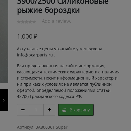
3900/2500 Силиконовые
рыжие бороздки
Add a review.
1,000
₽
Актуальные цены уточняйте у менеджера
info@bcarparts.ru .
Вся представленная на сайте информация,
касающаяся технических характеристик, наличия
и стоимости, носит информационный характер и
ни при каких условиях не является публичной
офертой, определяемой положениями Статьи
437(2) Гражданского кодекса РФ.
Сальник
В корзину
коленчатого
вала
133.30х158.77 Задний
Артикул:
3A800361 Super