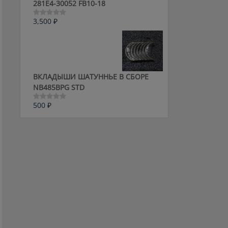
281E4-30052 FB10-18
3,500
₽
Оценка
0
из
5
ВКЛАДЫШИ ШАТУННЬЕ В СБОРЕ
NB485BPG STD
500
₽
Оценка
0
из
5