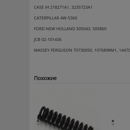
CASE IH 218271A1, 3235723A1
CATERPILLAR 4W-5360
FORD NEW HOLLAND 505043, 505860
JCB 02-101436
MASSEY FERGUSON 70730050, 1076898M1, 14470
Похожие