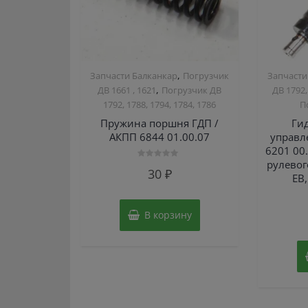
,
Запчасти Балканкар
Погрузчик
Запчасти
,
ДВ 1661 , 1621
Погрузчик ДВ
ДВ 1792,
1792, 1788, 1794, 1784, 1786
П
Пружина поршня ГДП /
Ги
АКПП 6844 01.00.07
управле
6201 00.
рулевог
Оценка
30
₽
0
ЕВ
из
5
В корзину