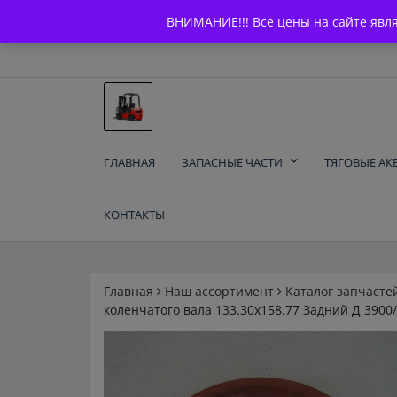
Skip
+7 (903) 294-61-75
info@bcarparts.ru
ВНИМАНИЕ!!! Все цены на сайте явл
to
content
Запчасти для вилочы
ГЛАВНАЯ
ЗАПАСНЫЕ ЧАСТИ
ТЯГОВЫЕ АК
погрузчиков и
КОНТАКТЫ
электротележек
Balkancar
Главная
Наш ассортимент
Каталог запчасте
коленчатого вала 133.30х158.77 Задний Д 390