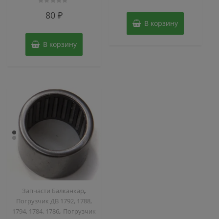
из
5
Оценка
80
₽
0
из
В корзину
5
В корзину
,
Запчасти Балканкар
Погрузчик ДВ 1792, 1788,
,
1794, 1784, 1786
Погрузчик