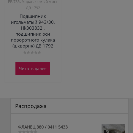
,
ЕВ 735
Управляемый мост
ДВ 1792
Подшипник
игольчатый 943/30,
Hk303832 ,
подшипник оси
поворотного кулака
(шкворня) ДВ 1792
Оценка
0
из
Читать далее
5
Распродажа
ФЛАНЕЦ 380 / 0411 5433