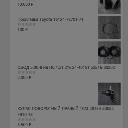
10,000
₽
Оценка
0
из
5
Прокладка Toyota 16124-78701-71
100
₽
Оценка
0
из
5
ОБОД 5.00-8 на HC 1.5т 216G4-40151 52516-80302
3,000
₽
Оценка
0
из
5
КУЛАК ПОВОРОТНЫЙ ПРАВЫЙ ТСМ 281E4-30052
FB10-18
3,500
₽
Оценка