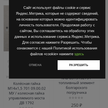
Сайт использует файлы cookie и сервис
Яндекс.Метрика, которые не содержат сведений,
на основании которых можно идентифицировать
личность пользователя. Продолжая работу с
сайтом, Вы соглашаетесь на обработку этих
данных и использование сервиса Яндекс.Метрика.
Для согласия нажмите Разрешить. Чтобы
ознакомится с нашей Политикой использования
файлов «cookie» нажмите
здесь
,
,
Запчасти Балканкар
Двигатель Д3900
Запчасти
,
Погрузчик ДВ 1661 , 1621
Балканкар
ОТМЕНА
РАЗРЕШИТЬ
Погрузчик ДВ 1792, 1788,
Фильтрующий
,
1794, 1784, 1786
элемент топлива CAV
Управляемый мост ДВ 1792
КАВ B31513275 /
топливный элемент
Колёсная гайка
болгарского
М14х1,5 701 09.00.02
погрузчика
МУ / колесная гайка
управляемого моста
ДВ 1792
Оценка
250
₽
0