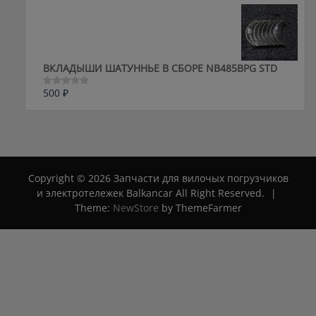
0
из
5
ВКЛАДЫШИ ШАТУННЬЕ В СБОРЕ NB485BPG STD
500
₽
Оценка
0
из
5
Copyright © 2026 Запчасти для вилочых погрузчиков
и электротележек Balkancar All Right Reserved.
|
Theme:
NewStore
by ThemeFarmer