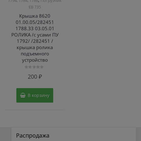
,
1794, 1784, 1786
Погрузчик
ЕВ 735
Крышка 8620
01.00.05/282451
1788.33 03.05.01
РОЛИКА /с усами ПУ
1792/ /282451 /
крышка ролика
подъемного
устройство
Оценка
200
₽
0
из
5
В корзину
Распродажа