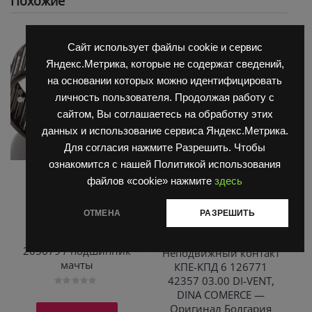
Похожие
Сайт использует файлы cookie и сервис
Яндекс.Метрика, которые не содержат сведений,
на основании которых можно идентифицировать
личность пользователя. Продолжая работу с
сайтом, Вы соглашаетесь на обработку этих
данных и использование сервиса Яндекс.Метрика.
Для согласия нажмите Разрешить. Чтобы
ознакомится с нашей Политикой использования
,
,
Запчасти Балканкар
Запчасти Балканкар
файлов «cookie» нажмите
здесь
Погрузчик ЕВ 735
Запчасти ЕП 001 / ЕП 006 /
,
ЕП 011 / ЕС 301
Погрузчик
Подшипник
ОТМЕНА
РАЗРЕШИТЬ
,
,
ЕВ 687
Погрузчик ЕВ 717
K80х88х30
Погрузчик ЕВ 735
игольчатый INA
205679 / подшипник
Неподвижный контакт
мачты
КПЕ-КПД 6 126771
42357 03.00 DI-VENT,
DINA COMERCE —
Оценка
0
Оригинал Болгария
из