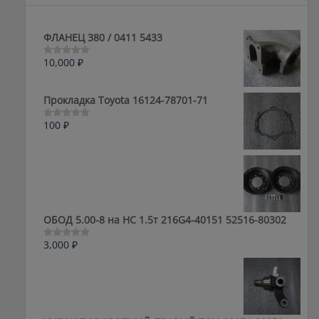
ФЛАНЕЦ 380 / 0411 5433
10,000
₽
Оценка
0
из
5
Прокладка Toyota 16124-78701-71
100
₽
Оценка
0
из
5
ОБОД 5.00-8 на HC 1.5т 216G4-40151 52516-80302
3,000
₽
Оценка
0
из
5