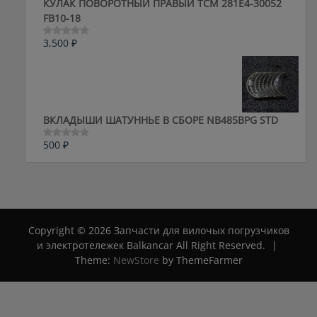
КУЛАК ПОВОРОТНЫЙ ПРАВЫЙ ТСМ 281E4-30052
FB10-18
3,500
₽
Оценка
0
из
5
ВКЛАДЫШИ ШАТУННЬЕ В СБОРЕ NB485BPG STD
500
₽
Оценка
0
из
5
Copyright © 2026 Запчасти для вилочых погрузчиков
и электротележек Balkancar All Right Reserved.
|
Theme:
NewStore
by ThemeFarmer