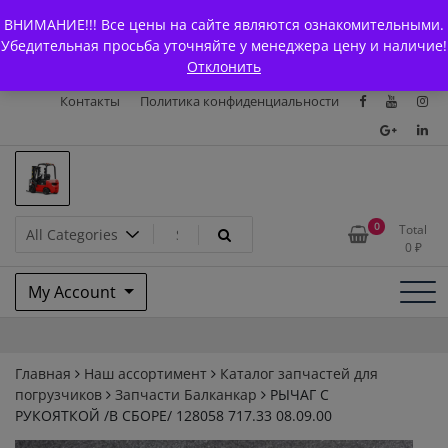
Skip
+7 (903) 294-61-75
info@bcarparts.ru
ВНИМАНИЕ!!! Все цены на сайте являются ознакомительными.
to
Главная
Магазин
О Компании
Каталоги
Убедительная просьба уточняйте у менеджера цену и наличие!
content
Отклонить
Сертификаты
Доставка и оплата
Гарантия
Вакансии
Контакты
Политика конфиденциальности
Запчасти для вилочых
0
Total
0
₽
погрузчиков и
My Account
электротележек Balkancar
Главная
Наш ассортимент
Каталог запчастей для
погрузчиков
Запчасти Балканкар
РЫЧАГ С
РУКОЯТКОЙ /В СБОРЕ/ 128058 717.33 08.09.00