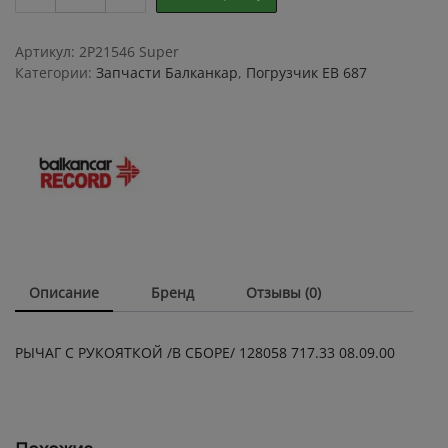
С
РУКОЯТКОЙ
/
Артикул:
2P21546 Super
В
Категории:
Запчасти Балканкар
,
Погрузчик ЕВ 687
СБОРЕ/
128058
717.33
08.09.00
quantity
Описание
Бренд
Отзывы (0)
РЫЧАГ С РУКОЯТКОЙ /В СБОРЕ/ 128058 717.33 08.09.00