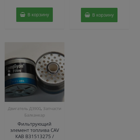
из
5
5
В корзину
В корзину
,
Двигатель Д3900
Запчасти
Балканкар
Фильтрующий
элемент топлива CAV
КАВ B31513275 /