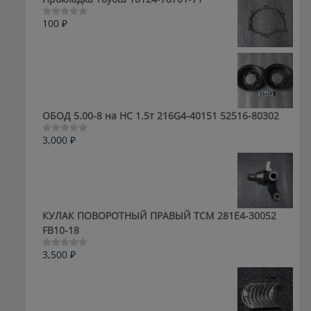
100
₽
Оценка
0
из
5
ОБОД 5.00-8 на HC 1.5т 216G4-40151 52516-80302
3,000
₽
Оценка
0
из
5
КУЛАК ПОВОРОТНЫЙ ПРАВЫЙ ТСМ 281E4-30052
FB10-18
3,500
₽
Оценка
0
из
5