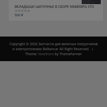
ВКЛАДЫШИ ШАТУННЬЕ В СБОРЕ NB485BPG STD
500
₽
Оценка
0
из
5
Copyright © 2026 Запчасти для вилочых погрузчиков
и электротележек Balkancar All Right Reserved.
|
Theme:
NewStore
by ThemeFarmer