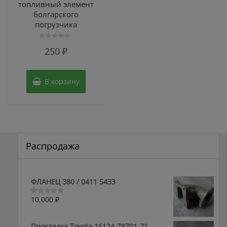
топливный элемент
болгарского
погрузчика
Оценка
250
₽
0
из
5
В корзину
Распродажа
ФЛАНЕЦ 380 / 0411 5433
10,000
₽
Оценка
0
из
5
Прокладка Toyota 16124-78701-71