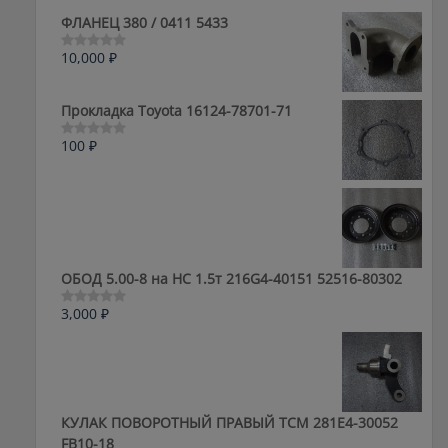
ФЛАНЕЦ 380 / 0411 5433
10,000
₽
Оценка
0
из
5
Прокладка Toyota 16124-78701-71
100
₽
Оценка
0
из
5
ОБОД 5.00-8 на HC 1.5т 216G4-40151 52516-80302
3,000
₽
Оценка
0
из
5
КУЛАК ПОВОРОТНЫЙ ПРАВЫЙ ТСМ 281E4-30052
FB10-18