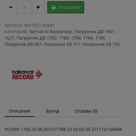
РОЛИК
В корзину
1784.33
06.00.07,
1788.33
Артикул:
4A11011 Super
03.00.03
Категорий:
Запчасти Балканкар
,
Погрузчик ДВ 1661 ,
271714,
1621
,
Погрузчик ДВ 1792, 1788, 1794, 1784, 1786
,
168844
Погрузчик ЕВ 687
,
Погрузчик ЕВ 717
,
Погрузчик ЕВ 735
quantity
Описание
Бренд
Отзывы (0)
РОЛИК 1784.33 06.00.07/1788.33 03.00.03 271714/168844