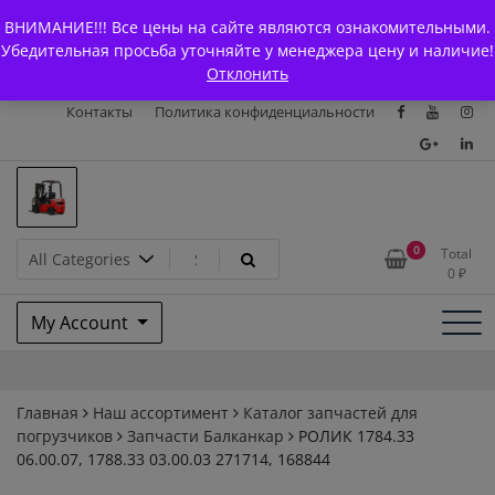
Skip
+7 (903) 294-61-75
info@bcarparts.ru
ВНИМАНИЕ!!! Все цены на сайте являются ознакомительными.
to
Главная
Магазин
О Компании
Каталоги
Убедительная просьба уточняйте у менеджера цену и наличие!
content
Отклонить
Сертификаты
Доставка и оплата
Гарантия
Вакансии
Контакты
Политика конфиденциальности
Запчасти для вилочых
0
Total
0
₽
погрузчиков и
My Account
электротележек Balkancar
Главная
Наш ассортимент
Каталог запчастей для
погрузчиков
Запчасти Балканкар
РОЛИК 1784.33
06.00.07, 1788.33 03.00.03 271714, 168844