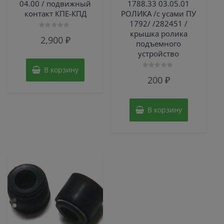
04.00 / подвижный
1788.33 03.05.01
контакт КПЕ-КПД
РОЛИКА /с усами ПУ
1792/ /282451 /
крышка ролика
Оценка
2,900
₽
0
подъемного
из
устройство
5
В корзину
Оценка
200
₽
0
из
5
В корзину