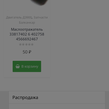
,
Двигатель Д3900
Запчасти
Балканкар
Маслоотражатель
33817402 6 402758
4566692467
Оценка
50
₽
0
из
5
В корзину
Распродажа