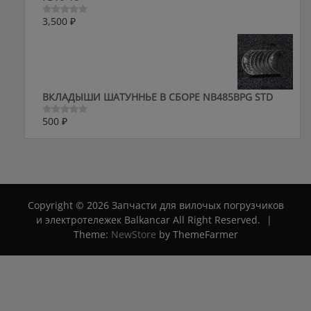
3,500
₽
Оценка
0
из
5
ВКЛАДЫШИ ШАТУННЬЕ В СБОРЕ NB485BPG STD
500
₽
Оценка
0
из
5
Copyright © 2026 Запчасти для вилочых погрузчиков
и электротележек Balkancar All Right Reserved.
|
Theme:
NewStore
by ThemeFarmer