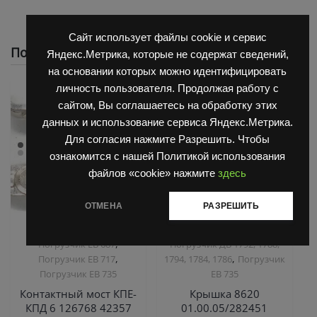
Сайт использует файлы cookie и сервис
Похожие
Яндекс.Метрика, которые не содержат сведений,
на основании которых можно идентифицировать
личность пользователя. Продолжая работу с
сайтом, Вы соглашаетесь на обработку этих
данных и использование сервиса Яндекс.Метрика.
Для согласия нажмите Разрешить. Чтобы
ознакомится с нашей Политикой использования
файлов «cookie» нажмите
здесь
ОТМЕНА
РАЗРЕШИТЬ
,
,
Запчасти Балканкар
Запчасти Балканкар
,
Погрузчик ЕВ 687
Погрузчик ДВ 1792, 1788,
,
,
Погрузчик ЕВ 717
1794, 1784, 1786
Погрузчик
Погрузчик ЕВ 735
ЕВ 735
Контактный мост КПЕ-
Крышка 8620
КПД 6 126768 42357
01.00.05/282451