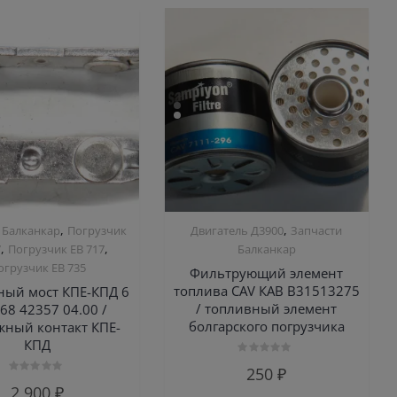
,
,
 Балканкар
Погрузчик
Двигатель Д3900
Запчасти
,
,
7
Погрузчик ЕВ 717
Балканкар
огрузчик ЕВ 735
Фильтрующий элемент
топлива CAV КАВ B31513275
ный мост КПЕ-КПД 6
/ топливный элемент
68 42357 04.00 /
болгарского погрузчика
ный контакт КПЕ-
КПД
Оценка
250
₽
0
Оценка
из
2,900
₽
0
5