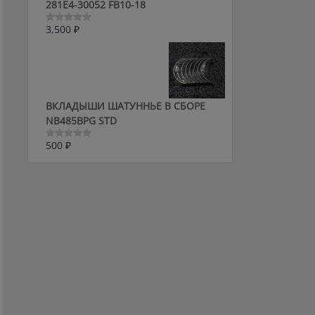
281E4-30052 FB10-18
3,500
₽
Оценка
0
из
5
ВКЛАДЫШИ ШАТУННЬЕ В СБОРЕ
NB485BPG STD
500
₽
Оценка
0
из
5