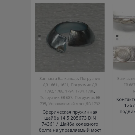
,
Запчасти Балканкар
Погрузчик
Запчасти
,
ДВ 1661 , 1621
Погрузчик ДВ
ЕВ 68
,
1792, 1788, 1794, 1784, 1786
П
,
Погрузчик ЕВ 687
Погрузчик ЕВ
Контакт
,
735
Управляемый мост ДВ 1792
1267
подвиж
Сферическая пружинная
шайба 14,5 205673 DIN
74361 / Шайба колесного
болта на управляемый мост