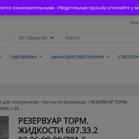
Главная
яются ознакомительными. Убедительная просьба уточняйте у м
Дос
Поли
х
Б
ГИДРАВЛИКА
ШИНЫ ДЛЯ СПЕЦТЕХНИКИ
СПЕЦТЕХ
й для погрузчиков
Запчасти Балканкар
РЕЗЕРВУАР ТОРМ.
6956.1 03
РЕЗЕРВУАР ТОРМ.
ЖИДКОСТИ 687.33.2