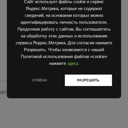
Сайт использует файлы cookie и сервис
687.33.2
Артикул:
2G20294 Super
Яндекс.Метрика, которые не содержат
03.06.00.00/701-
Категории:
Запчасти Балканкар
,
Погрузчик ЕВ 687
сведений, на основании которых можно
6
07.01.00/6956.1
идентифицировать личность пользователя.
03
Продолжая работу с сайтом, Вы соглашаетесь
quantity
на обработку этих данных и использование
сервиса Яндекс.Метрика. Для согласия нажмите
Разрешить. Чтобы ознакомится с нашей
Политикой использования файлов «cookie»
нажмите
здесь
ОТМЕНА
РАЗРЕШИТЬ
0/701-6 07.01.00/6956.1 03