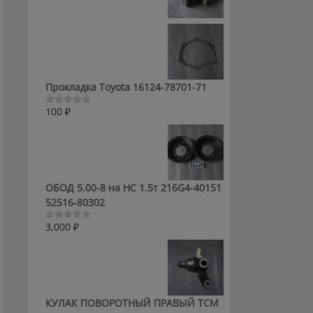
0
из
5
Прокладка Toyota 16124-78701-71
100
₽
Оценка
0
из
5
ОБОД 5.00-8 на HC 1.5т 216G4-40151
52516-80302
3,000
₽
Оценка
0
из
5
КУЛАК ПОВОРОТНЫЙ ПРАВЫЙ ТСМ