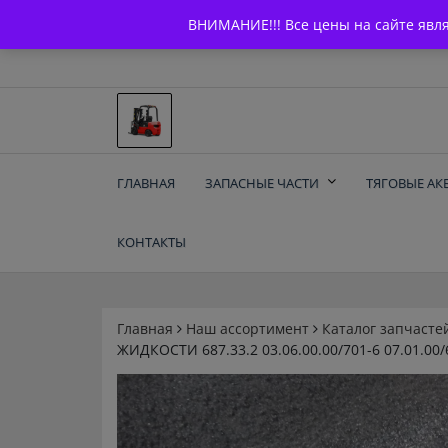
Skip
+7 (903) 294-61-75
info@bcarparts.ru
ВНИМАНИЕ!!! Все цены на сайте явл
to
content
Запчасти для вилочы
ГЛАВНАЯ
ЗАПАСНЫЕ ЧАСТИ
ТЯГОВЫЕ АК
погрузчиков и
КОНТАКТЫ
электротележек
Balkancar
Главная
Наш ассортимент
Каталог запчасте
ЖИДКОСТИ 687.33.2 03.06.00.00/701-6 07.01.00/