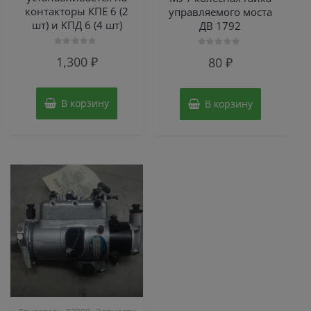
контакторы КПЕ 6 (2
управляемого моста
шт) и КПД 6 (4 шт)
ДВ 1792
Оценка
Оценка
1,300
₽
80
₽
0
0
из
из
5
5
В корзину
В корзину