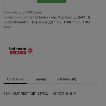
ХДП
6870.2
-
Артикул:
2E68700 Super
КБРЧ,
Категории:
Запчасти Балканкар
,
Коробка ГДП(АКПП)
КБЧ
6860/6855/6870
,
Погрузчик ДВ 1792, 1788, 1794, 1784,
коробки
1786
6870
quantity
Описание
Бренд
Отзывы (0)
РЕМКОМПЛЕКТ ХДП 6870.2 — УПЛОТНЕНИЯ