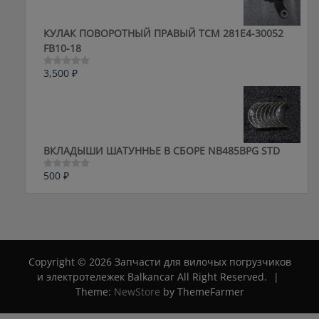
КУЛАК ПОВОРОТНЫЙ ПРАВЫЙ ТСМ 281E4-30052
FB10-18
3,500
₽
Оценка
0
из
5
ВКЛАДЫШИ ШАТУННЬЕ В СБОРЕ NB485BPG STD
500
₽
Оценка
0
из
5
Copyright © 2026 Запчасти для вилочых погрузчиков
и электротележек Balkancar All Right Reserved.
|
Theme:
NewStore
by ThemeFarmer