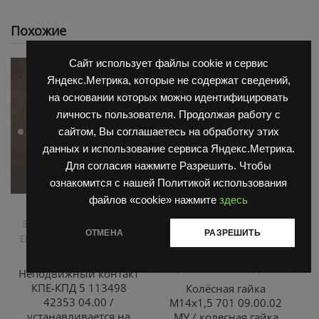
Похожие
Сайт использует файлы cookie и сервис
Яндекс.Метрика, которые не содержат сведений,
на основании которых можно идентифицировать
личность пользователя. Продолжая работу с
сайтом, Вы соглашаетесь на обработку этих
данных и использование сервиса Яндекс.Метрика.
Для согласия нажмите Разрешить. Чтобы
ознакомится с нашей Политикой использования
файлов «cookie» нажмите
здесь
,
,
Запчасти Балканкар
Запчасти Балканкар
,
Запчасти ЕП 001 / ЕП 006 /
Погрузчик ДВ 1661 , 1621
ОТМЕНА
РАЗРЕШИТЬ
,
ЕП 011 / ЕС 301
Погрузчик
Погрузчик ДВ 1792, 1788,
,
ЕВ 687
1794, 1784, 1786
Управляемый мост ДВ 1792
Неподвижный контакт
КПЕ-КПД 5 113498
Колёсная гайка
42353 04.00 /
М14х1,5 701 09.00.02
устанавливается на
МУ / колесная гайка