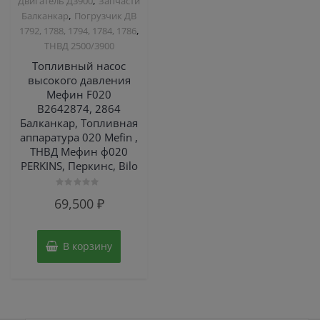
,
Двигатель Д3900
Запчасти
,
Балканкар
Погрузчик ДВ
,
1792, 1788, 1794, 1784, 1786
ТНВД 2500/3900
Топливный насос
высокого давления
Мефин F020
B2642874, 2864
Балканкар, Топливная
аппаратура 020 Mefin ,
ТНВД Мефин ф020
PERKINS, Перкинс, Bilo
Оценка
69,500
₽
0
из
5
В корзину