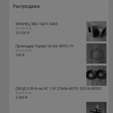
Распродажа
ФЛАНЕЦ 380 / 0411 5433
10,000
₽
Оценка
0
из
5
Прокладка Toyota 16124-78701-71
100
₽
Оценка
0
из
5
ОБОД 5.00-8 на HC 1.5т 216G4-40151 52516-80302
3,000
₽
Оценка
0
из
5