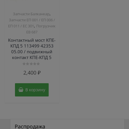
,
Запчасти Балканкар
Запчасти ЕП 001 / ЕП 006 /
,
ЕП 011 / ЕС 301
Погрузчик
ЕВ 687
Контактный мост КПЕ-
КПД 5 113499 42353
05.00 / подвижный
контакт КПЕ-КПД 5
Оценка
2,400
₽
0
из
5
В корзину
Распродажа