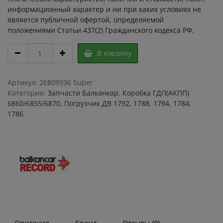
информационный характер и ни при каких условиях не
является публичной офертой, определяемой
положениями Статьи 437(2) Гражданского кодекса РФ.
Ремкомплект
В корзину
ГДП
6860
Прокладки
Артикул:
2E809936 Super
GASKETS
Категории:
Запчасти Балканкар
,
Коробка ГДП(АКПП)
/
6860/6855/6870
,
Погрузчик ДВ 1792, 1788, 1794, 1784,
набор
1786
прокладок
ГДП
(АКПП)
коробки
6860
вилочного
погрузчика
Балканкар
quantity