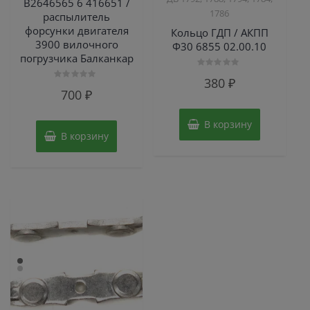
B2646565 6 416651 /
1786
распылитель
форсунки двигателя
Кольцо ГДП / АКПП
3900 вилочного
Ф30 6855 02.00.10
погрузчика Балканкар
Оценка
380
₽
0
Оценка
700
₽
из
0
5
из
5
В корзину
В корзину