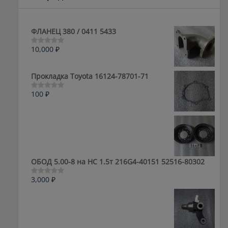
ФЛАНЕЦ 380 / 0411 5433
10,000
₽
Оценка
0
из
5
Прокладка Toyota 16124-78701-71
100
₽
Оценка
0
из
5
ОБОД 5.00-8 на HC 1.5т 216G4-40151 52516-80302
3,000
₽
Оценка
0
из
5