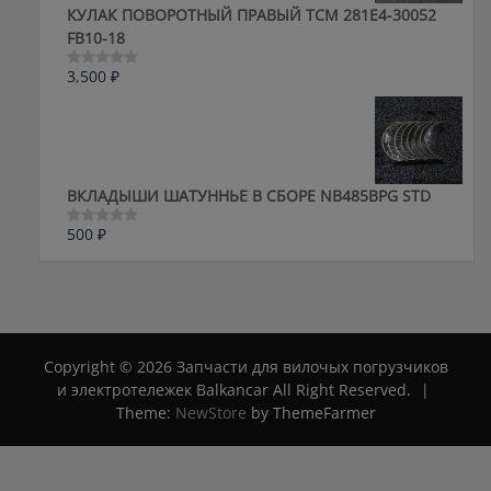
КУЛАК ПОВОРОТНЫЙ ПРАВЫЙ ТСМ 281E4-30052
FB10-18
3,500
₽
Оценка
0
из
5
ВКЛАДЫШИ ШАТУННЬЕ В СБОРЕ NB485BPG STD
500
₽
Оценка
0
из
5
Copyright © 2026 Запчасти для вилочых погрузчиков
и электротележек Balkancar All Right Reserved.
|
Theme:
NewStore
by ThemeFarmer