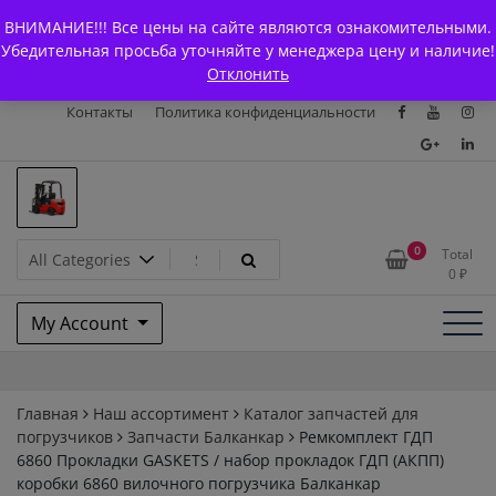
Skip
+7 (903) 294-61-75
info@bcarparts.ru
ВНИМАНИЕ!!! Все цены на сайте являются ознакомительными.
to
Главная
Магазин
О Компании
Каталоги
Убедительная просьба уточняйте у менеджера цену и наличие!
content
Отклонить
Сертификаты
Доставка и оплата
Гарантия
Вакансии
Контакты
Политика конфиденциальности
Запчасти для вилочых
0
Total
0
₽
погрузчиков и
My Account
электротележек Balkancar
Главная
Наш ассортимент
Каталог запчастей для
погрузчиков
Запчасти Балканкар
Ремкомплект ГДП
6860 Прокладки GASKETS / набор прокладок ГДП (АКПП)
коробки 6860 вилочного погрузчика Балканкар