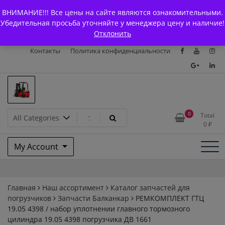
Skip
+7 (903) 294-61-75
info@bcarparts.ru
ВНИМАНИЕ!!! Все цены на сайте являются ознакомительными.
to
Главная
Магазин
О Компании
Каталоги
Убедительная просьба уточняйте у менеджера цену и наличие!
content
Отклонить
Сертификаты
Доставка и оплата
Гарантия
Вакансии
Контакты
Политика конфиденциальности
Запчасти для вилочых
0
Total
0
₽
погрузчиков и
My Account
электротележек Balkancar
Главная
Наш ассортимент
Каталог запчастей для
погрузчиков
Запчасти Балканкар
РЕМКОМПЛЕКТ ГТЦ
19.05 4398 / набор уплотнении главного тормозного
цилиндра 19.05 4398 погрузчика ДВ 1661