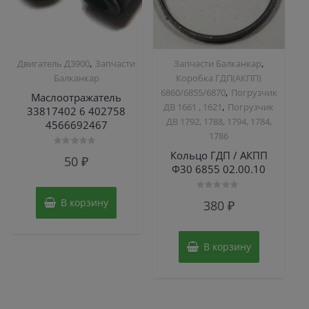
,
,
Двигатель Д3900
Запчасти
Запчасти Балканкар
Балканкар
Коробка ГДП(АКПП)
,
6860/6855/6870
Погрузчик
Маслоотражатель
,
ДВ 1661 , 1621
Погрузчик
33817402 6 402758
ДВ 1792, 1788, 1794, 1784,
4566692467
1786
Кольцо ГДП / АКПП
Оценка
50
₽
0
Ф30 6855 02.00.10
из
5
Оценка
В корзину
380
₽
0
из
5
В корзину