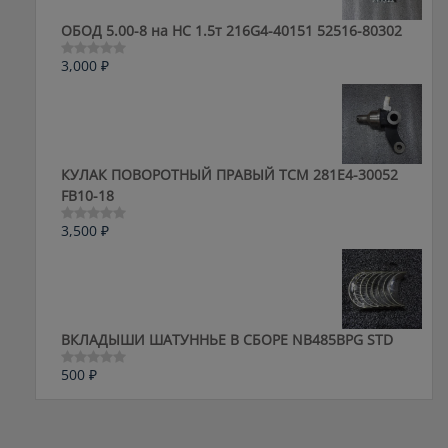
ОБОД 5.00-8 на HC 1.5т 216G4-40151 52516-80302
3,000
₽
Оценка
0
из
5
КУЛАК ПОВОРОТНЫЙ ПРАВЫЙ ТСМ 281E4-30052
FB10-18
3,500
₽
Оценка
0
из
5
ВКЛАДЫШИ ШАТУННЬЕ В СБОРЕ NB485BPG STD
500
₽
Оценка
0
из
5