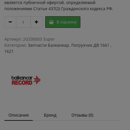
является публичной офертой, определяемой
положениями Статьи 437(2) Гражданского кодекса РФ.
РЕМКОМПЛЕКТ
В корзину
ГТЦ
19.05
4398
Артикул:
2G330003 Super
/
Категории:
Запчасти Балканкар
,
Погрузчик ДВ 1661 ,
набор
1621
уплотнении
главного
тормозного
цилиндра
19.05
4398
погрузчика
ДВ
1661
quantity
Описание
Бренд
Отзывы (0)