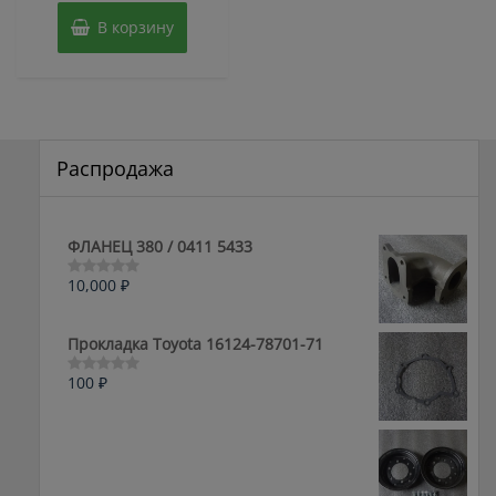
В корзину
Распродажа
ФЛАНЕЦ 380 / 0411 5433
10,000
₽
Оценка
0
из
5
Прокладка Toyota 16124-78701-71
100
₽
Оценка
0
из
5