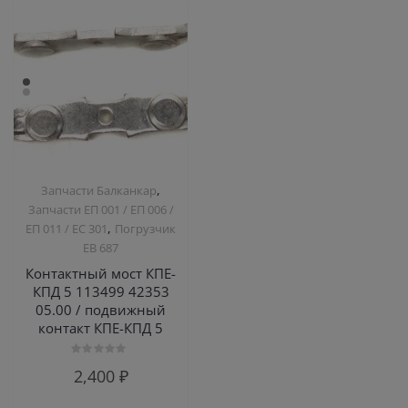
,
Запчасти Балканкар
Запчасти ЕП 001 / ЕП 006 /
,
ЕП 011 / ЕС 301
Погрузчик
ЕВ 687
Контактный мост КПЕ-
КПД 5 113499 42353
05.00 / подвижный
контакт КПЕ-КПД 5
Оценка
2,400
₽
0
из
5