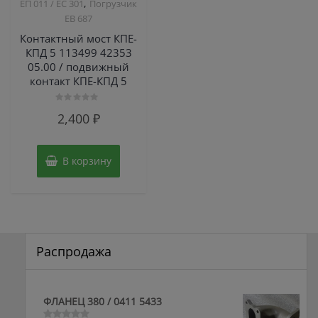
,
ЕП 011 / ЕС 301
Погрузчик
ЕВ 687
Контактный мост КПЕ-
КПД 5 113499 42353
05.00 / подвижный
контакт КПЕ-КПД 5
Оценка
2,400
₽
0
из
5
В корзину
Распродажа
ФЛАНЕЦ 380 / 0411 5433