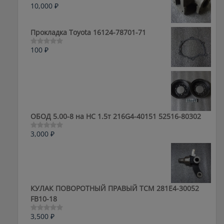
10,000
₽
Оценка
0
из
5
Прокладка Toyota 16124-78701-71
100
₽
Оценка
0
из
5
ОБОД 5.00-8 на HC 1.5т 216G4-40151 52516-80302
3,000
₽
Оценка
0
из
5
КУЛАК ПОВОРОТНЫЙ ПРАВЫЙ ТСМ 281E4-30052
FB10-18
3,500
₽
Оценка