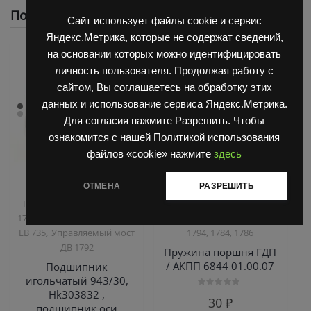
Похожие
Сайт использует файлы cookie и сервис
Яндекс.Метрика, которые не содержат сведений,
на основании которых можно идентифицировать
личность пользователя. Продолжая работу с
сайтом, Вы соглашаетесь на обработку этих
данных и использование сервиса Яндекс.Метрика.
Для согласия нажмите Разрешить. Чтобы
ознакомится с нашей Политикой использования
файлов «cookie» нажмите
здесь
ОТМЕНА
РАЗРЕШИТЬ
,
,
Запчасти Балканкар
Запчасти Балканкар
,
Погрузчик ДВ 1792, 1788,
Погрузчик ДВ 1661 , 1621
,
1794, 1784, 1786
Погрузчик
Погрузчик ДВ 1792, 1788,
,
ЕВ 735
Управляемый мост
1794, 1784, 1786
ДВ 1792
Пружина поршня ГДП
/ АКПП 6844 01.00.07
Подшипник
игольчатый 943/30,
Hk303832 ,
Оценка
30
₽
0
подшипник оси