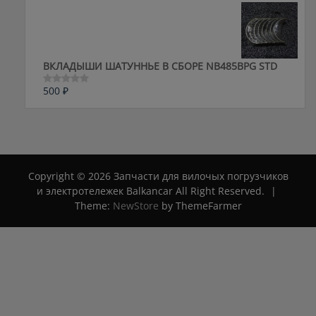
0
из
5
ВКЛАДЫШИ ШАТУННЬЕ В СБОРЕ NB485BPG STD
500
₽
Оценка
0
из
5
Copyright © 2026 Запчасти для вилочых погрузчиков
и электротележек Balkancar All Right Reserved.
|
Theme:
NewStore
by ThemeFarmer