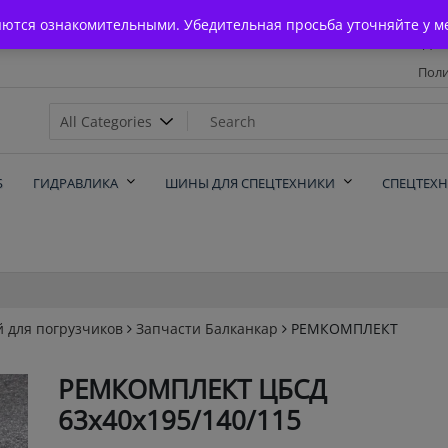
Главная
яются ознакомительными. Убедительная просьба уточняйте у м
Дос
Поли
х
Б
ГИДРАВЛИКА
ШИНЫ ДЛЯ СПЕЦТЕХНИКИ
СПЕЦТЕХ
й для погрузчиков
Запчасти Балканкар
РЕМКОМПЛЕКТ
РЕМКОМПЛЕКТ ЦБСД
63х40х195/140/115