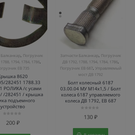
,
,
 Балканкар
Погрузчик
Запчасти Балканкар
Погрузчик
,
,
 1788, 1794, 1784, 1786
ДВ 1792, 1788, 1794, 1784, 1786
,
огрузчик ЕВ 735
Погрузчик ЕВ 687
Управляемый
мост ДВ 1792
Крышка 8620
05/282451 1788.33
Болт колесный 6187
01 РОЛИКА /с усами
03.00.04 МУ М14х1,5 / Болт
/ /282451 / крышка
колеса 6187 управляемого
ика подъемного
колеса ДВ 1792, ЕВ 687
устройство
Оценка
130
₽
0
Оценка
из
200
₽
0
5
из
5
В корзину