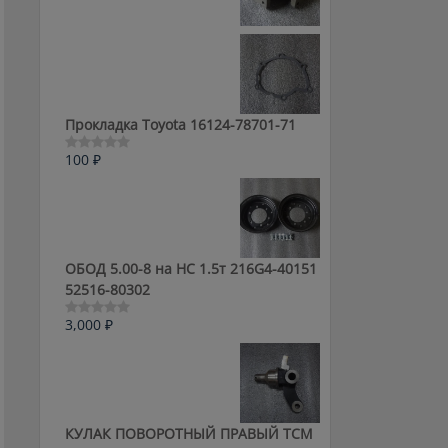
0
из
5
Прокладка Toyota 16124-78701-71
100
₽
Оценка
0
из
5
ОБОД 5.00-8 на HC 1.5т 216G4-40151
52516-80302
3,000
₽
Оценка
0
из
5
КУЛАК ПОВОРОТНЫЙ ПРАВЫЙ ТСМ