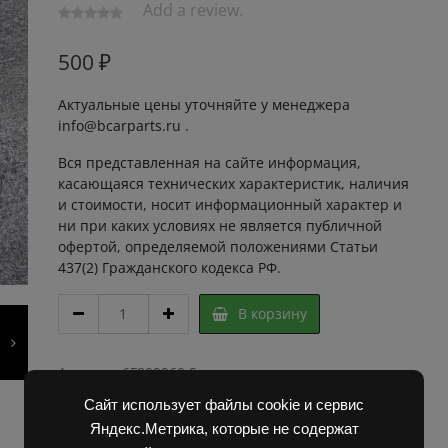
Add a review.
500
₽
Актуальные цены уточняйте у менеджера
info@bcarparts.ru .
Вся представленная на сайте информация,
касающаяся технических характеристик, наличия
и стоимости, носит информационный характер и
ни при каких условиях не является публичной
офертой, определяемой положениями Статьи
437(2) Гражданского кодекса РФ.
РЕМКОМПЛЕКТ
В корзину
ЦБСД
63х40х195/140/115
quantity
Артикул:
6F809960 Super
Категории:
Запчасти Балканкар
,
Погрузчик ДВ
Сайт использует файлы cookie и сервис
1792, 1788, 1794, 1784, 1786
Яндекс.Метрика, которые не содержат