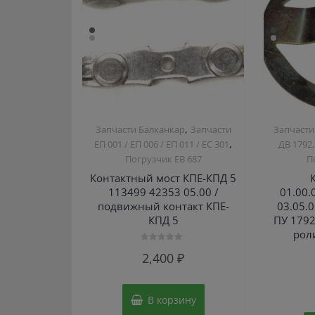
,
Запчасти Балканкар
Запчасти
Запчасти
,
ЕП 001 / ЕП 006 / ЕП 011 / ЕС 301
ДВ 1792,
Погрузчик ЕВ 687
П
Контактный мост КПЕ-КПД 5
113499 42353 05.00 /
01.00.
подвижный контакт КПЕ-
03.05.
КПД 5
ПУ 1792
рол
Оценка
2,400
₽
0
из
5
В корзину