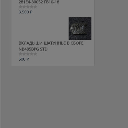
281E4-30052 FB10-18
3,500
₽
Оценка
0
из
5
ВКЛАДЫШИ ШАТУННЬЕ В СБОРЕ
NB485BPG STD
500
₽
Оценка
0
из
5