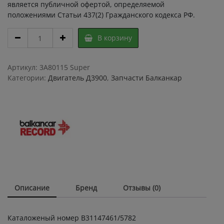
является публичной офертой, определяемой
положениями Статьи 437(2) Гражданского кодекса РФ.
Ременный
В корзину
шкив
Д
3900
Артикул:
3A80115 Super
В31147461/5782
Категории:
Двигатель Д3900
,
Запчасти Балканкар
/
Шкив
двигателя
3900
вилочного
погрузчика
Балканкар
quantity
Описание
Бренд
Отзывы (0)
Каталоженый номер B31147461/5782