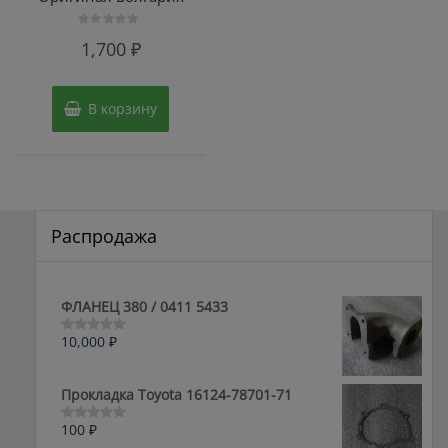
Оценка
1,700
₽
0
из
5
В корзину
Распродажа
ФЛАНЕЦ 380 / 0411 5433
10,000
₽
Оценка
0
из
5
Прокладка Toyota 16124-78701-71
100
₽
Оценка
0