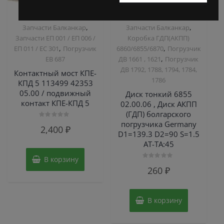
,
,
Запчасти Балканкар
Запчасти Балканкар
Запчасти ЕП 001 / ЕП 006 /
Коробка ГДП(АКПП)
,
,
ЕП 011 / ЕС 301
Погрузчик
6860/6855/6870
Погрузчик
,
ЕВ 687
ДВ 1661 , 1621
Погрузчик
ДВ 1792, 1788, 1794, 1784,
Контактный мост КПЕ-
1786
КПД 5 113499 42353
05.00 / подвижный
Диск тонкий 6855
контакт КПЕ-КПД 5
02.00.06 , Диск АКПП
(ГДП) болгарского
погрузчика Germany
Оценка
2,400
₽
0
D1=139.3 D2=90 S=1.5
из
5
AT-TA:45
В корзину
Оценка
260
₽
0
из
5
В корзину