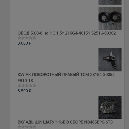
из
5
ОБОД 5.00-8 на HC 1.5т 216G4-40151 52516-80302
3,000
₽
Оценка
0
из
5
КУЛАК ПОВОРОТНЫЙ ПРАВЫЙ ТСМ 281E4-30052
FB10-18
3,500
₽
Оценка
0
из
5
ВКЛАДЫШИ ШАТУННЬЕ В СБОРЕ NB485BPG STD