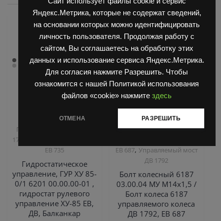
Сайт использует файлы cookie и сервис
Яндекс.Метрика, которые не содержат сведений,
на основании которых можно идентифицировать
личность пользователя. Продолжая работу с
сайтом, Вы соглашаетесь на обработку этих
данных и использование сервиса Яндекс.Метрика.
Для согласия нажмите Разрешить. Чтобы
ознакомится с нашей Политикой использования
файлов «cookie» нажмите
здесь
,
,
Запчасти Балканкар
Запчасти Балканкар
ОТМЕНА
РАЗРЕШИТЬ
Погрузчик ДВ 1792, 1788,
Погрузчик ДВ 1792, 1788,
,
,
1794, 1784, 1786
Погрузчик
1794, 1784, 1786
Погрузчик
,
ЕВ 735
ЕВ 687
Управляемый мост
ДВ 1792
Гидростатическое
управление, ГУР ХУ 85-
Болт колесный 6187
0/1 6201 00.00.00-01 ,
03.00.04 МУ М14х1,5 /
гидростат рулевого
Болт колеса 6187
управление ХУ-85 ЕВ,
управляемого колеса
ДВ, Балканкар
ДВ 1792, ЕВ 687