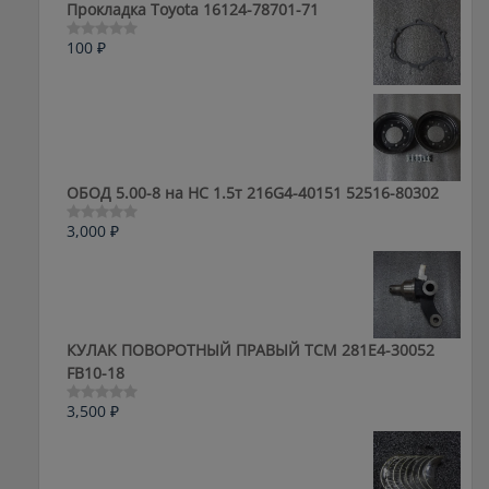
5
Прокладка Toyota 16124-78701-71
100
₽
Оценка
0
из
5
ОБОД 5.00-8 на HC 1.5т 216G4-40151 52516-80302
3,000
₽
Оценка
0
из
5
КУЛАК ПОВОРОТНЫЙ ПРАВЫЙ ТСМ 281E4-30052
FB10-18
3,500
₽
Оценка
0
из
5