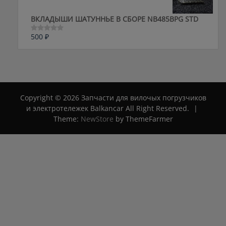
ВКЛАДЫШИ ШАТУННЬЕ В СБОРЕ NB485BPG STD
500
₽
Оценка
0
из
5
Copyright © 2026 Запчасти для вилочых погрузчиков
и электротележек Balkancar All Right Reserved.
|
Theme:
NewStore
by ThemeFarmer