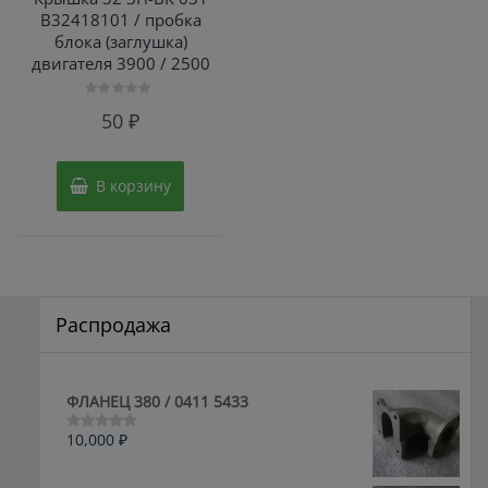
В32418101 / пробка
блока (заглушка)
двигателя 3900 / 2500
Оценка
50
₽
0
из
5
В корзину
Распродажа
ФЛАНЕЦ 380 / 0411 5433
10,000
₽
Оценка
0
из