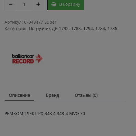
РЕМКОМПЛЕКТ
В корзину
РХ-348
4
348-
Артикул:
6F348477 Super
4
Категория:
Погрузчик ДВ 1792, 1788, 1794, 1784, 1786
MVQ
70
quantity
Описание
Бренд
Отзывы (0)
РЕМКОМПЛЕКТ РХ-348 4 348-4 MVQ 70