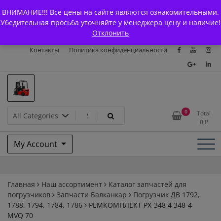
Skip
+7 (903) 294-61-75
info@bcarparts.ru
ВНИМАНИЕ!!! Все цены на сайте являются ознакомительными.
to
Главная
Магазин
О Компании
Каталоги
Убедительная просьба уточняйте у менеджера цену и наличие!
content
Отклонить
Сертификаты
Доставка и оплата
Гарантия
Вакансии
Контакты
Политика конфиденциальности
Запчасти для вилочых
0
Total
0
₽
погрузчиков и
My Account
электротележек Balkancar
Главная
Наш ассортимент
Каталог запчастей для
погрузчиков
Запчасти Балканкар
Погрузчик ДВ 1792,
1788, 1794, 1784, 1786
РЕМКОМПЛЕКТ РХ-348 4 348-4
MVQ 70