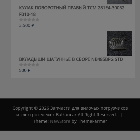
КУЛАК ПОВОРОТНЫЙ ПРАВЫЙ ТСМ 281E4-30052
FB10-18
3,500
₽
Оценка
0
из
5
ВКЛАДЫШИ ШАТУННЬЕ В СБОРЕ NB485BPG STD
500
₽
Оценка
0
из
5
Copyright © 2026 Запчасти для вилочых погрузчиков
и электротележек Balkancar All Right Reserved.
|
Theme:
NewStore
by ThemeFarmer