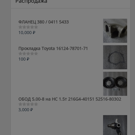
Распродажа
ФЛАНЕЦ 380 / 0411 5433
10,000
₽
Оценка
0
из
5
Прокладка Toyota 16124-78701-71
100
₽
Оценка
0
из
5
ОБОД 5.00-8 на HC 1.5т 216G4-40151 52516-80302
3,000
₽
Оценка
0
из
5