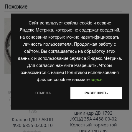
Похожие
Сайт использует файлы cookie и сервис
Яндекс.Метрика, которые не содержат сведений,
на основании которых можно идентифицировать
личность пользователя. Продолжая работу с
сайтом, Вы соглашаетесь на обработку этих
данных и использование сервиса Яндекс.Метрика.
Для согласия нажмите Разрешить. Чтобы
ознакомится с нашей Политикой использования
файлов «cookie» нажмите
здесь
,
,
Запчасти Балканкар
Запчасти Балканкар
Коробка ГДП(АКПП)
Погрузчик ДВ 1792, 1788,
,
,
6860/6855/6870
Погрузчик
1794, 1784, 1786
Погрузчик
ОТМЕНА
РАЗРЕШИТЬ
,
ДВ 1661 , 1621
Погрузчик
ЕВ 735
ДВ 1792, 1788, 1794, 1784,
Рабочий тормозной
1786
цилиндр ДВ 1792
,КСЦД 35А 4458 00-02
Кольцо ГДП / АКПП
Колесный тормозной
Ф30 6855 02.00.10
цилиндр для