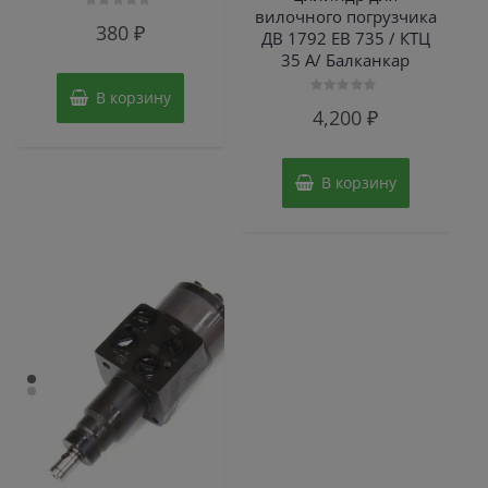
вилочного погрузчика
Оценка
380
₽
0
ДВ 1792 ЕВ 735 / КТЦ
из
35 А/ Балканкар
5
В корзину
Оценка
4,200
₽
0
из
5
В корзину