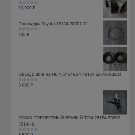
10,000
₽
Оценка
0
из
5
Прокладка Toyota 16124-78701-71
100
₽
Оценка
0
из
5
ОБОД 5.00-8 на HC 1.5т 216G4-40151 52516-80302
3,000
₽
Оценка
0
из
5
КУЛАК ПОВОРОТНЫЙ ПРАВЫЙ ТСМ 281E4-30052
FB10-18
3,500
₽