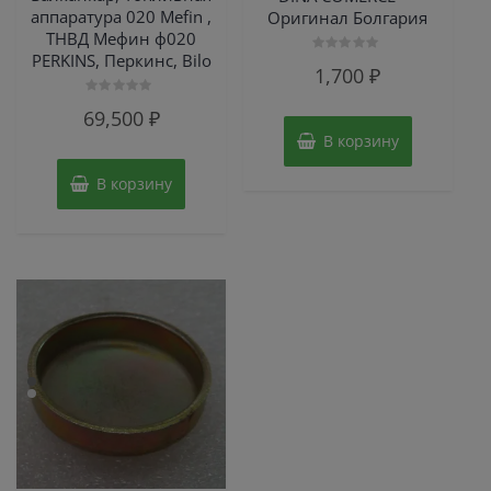
аппаратура 020 Mefin ,
Оригинал Болгария
ТНВД Мефин ф020
PERKINS, Перкинс, Bilo
Оценка
1,700
₽
0
из
5
Оценка
69,500
₽
0
из
В корзину
5
В корзину