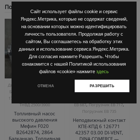
Похожие
Сайт использует файлы cookie и сервис
Яндекс.Метрика, которые не содержат сведений,
на основании которых можно идентифицировать
личность пользователя. Продолжая работу с
сайтом, Вы соглашаетесь на обработку этих
данных и использование сервиса Яндекс.Метрика.
Для согласия нажмите Разрешить. Чтобы
ознакомится с нашей Политикой использования
файлов «cookie» нажмите
здесь
,
,
Двигатель Д3900
Запчасти
Запчасти Балканкар
ОТМЕНА
РАЗРЕШИТЬ
,
Балканкар
Погрузчик ДВ
Запчасти ЕП 001 / ЕП 006 /
,
,
1792, 1788, 1794, 1784, 1786
ЕП 011 / ЕС 301
Погрузчик
,
,
ТНВД 2500/3900
ЕВ 687
Погрузчик ЕВ 717
Погрузчик ЕВ 735
Топливный насос
высокого давления
Неподвижный контакт
Мефин F020
КПЕ-КПД 6 126771
B2642874, 2864
42357 03.00 DI-VENT,
Балканкар, Топливная
DINA COMERCE —