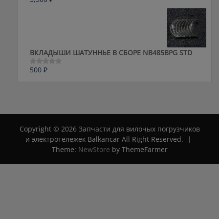
Оценка
0
из
5
ВКЛАДЫШИ ШАТУННЬЕ В СБОРЕ NB485BPG STD
500
₽
Оценка
0
из
5
Copyright © 2026 Запчасти для вилочых погрузчиков
и электротележек Balkancar All Right Reserved.
|
Theme:
NewStore
by ThemeFarmer