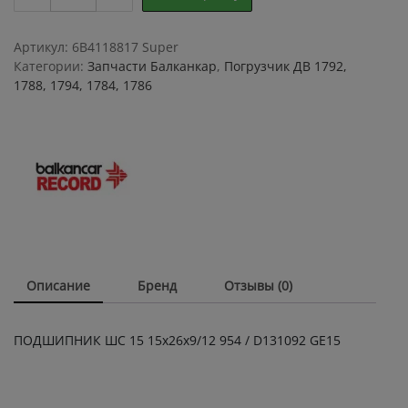
ШС
15
15х26х9/12
Артикул:
6B4118817 Super
954
Категории:
Запчасти Балканкар
,
Погрузчик ДВ 1792,
/
1788, 1794, 1784, 1786
D131092
GE15
quantity
Описание
Бренд
Отзывы (0)
ПОДШИПНИК ШС 15 15х26х9/12 954 / D131092 GE15