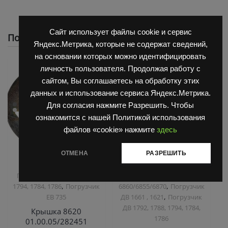
Сайт использует файлы cookie и сервис
Похожие
Яндекс.Метрика, которые не содержат сведений,
на основании которых можно идентифицировать
личность пользователя. Продолжая работу с
сайтом, Вы соглашаетесь на обработку этих
данных и использование сервиса Яндекс.Метрика.
Для согласия нажмите Разрешить. Чтобы
ознакомится с нашей Политикой использования
файлов «cookie» нажмите
здесь
ОТМЕНА
РАЗРЕШИТЬ
,
,
Запчасти Балканкар
Запчасти Балканкар
Погрузчик ДВ 1792, 1788,
Коробка ГДП(АКПП)
,
,
1794, 1784, 1786
Погрузчик
6860/6855/6870
Погрузчик
,
ЕВ 735
ДВ 1661 , 1621
Погрузчик
ДВ 1792, 1788, 1794, 1784,
Крышка 8620
1786
01.00.05/282451