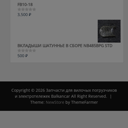
FB10-18
3,500
₽
Оценка
0
из
5
ВКЛАДЫШИ ШАТУННЬЕ В СБОРЕ NB485BPG STD
500
₽
Оценка
0
из
5
Copyright © 2026 Запчасти для вилочых погрузчиков
и электротележек Balkancar All Right Reserved.
|
Theme:
NewStore
by ThemeFarmer