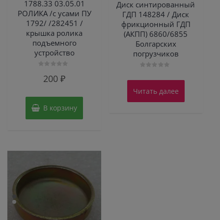
1788.33 03.05.01
Диск синтированный
РОЛИКА /с усами ПУ
ГДП 148284 / Диск
1792/ /282451 /
фрикционный ГДП
крышка ролика
(АКПП) 6860/6855
подъемного
Болгарских
устройство
погрузчиков
Оценка
Оценка
200
₽
0
0
из
из
Читать далее
5
5
В корзину