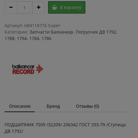
ПОДШИПНИК
В корзину
7509
/32209/
206342
Артикул:
6B4118776 Super
ГОСТ
Категории:
Запчасти Балканкар
,
Погрузчик ДВ 1792,
333-
1788, 1794, 1784, 1786
79
/
Ступица
ДВ
1792/
quantity
Описание
Бренд
Отзывы (0)
ПОДШИПНИК 7509 /32209/ 206342 ГОСТ 333-79 /Ступица
ДВ 1792/