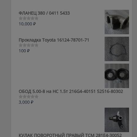
ФЛАНЕЦ 380 / 0411 5433
10,000
₽
Оценка
0
из
5
Прокладка Toyota 16124-78701-71
100
₽
Оценка
0
из
5
ОБОД 5.00-8 на HC 1.5т 216G4-40151 52516-80302
3,000
₽
Оценка
0
из
5
КУЛАК ПОВОРОТНЫЙ ПРАВЫЙ ТСМ 281E4-30052