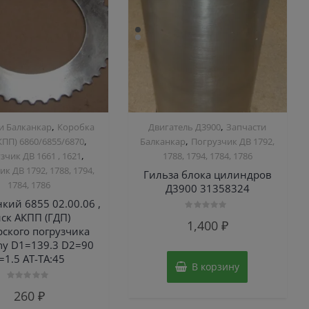
,
,
и Балканкар
Коробка
Двигатель Д3900
Запчасти
,
,
ПП) 6860/6855/6870
Балканкар
Погрузчик ДВ 1792,
,
зчик ДВ 1661 , 1621
1788, 1794, 1784, 1786
к ДВ 1792, 1788, 1794,
Гильза блока цилиндров
1784, 1786
Д3900 31358324
нкий 6855 02.00.06 ,
ск АКПП (ГДП)
Оценка
1,400
₽
0
рского погрузчика
из
5
y D1=139.3 D2=90
=1.5 AT-TA:45
В корзину
Оценка
260
₽
0
из