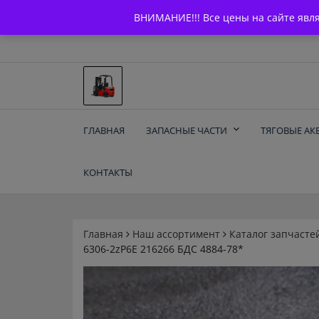
Skip
+7 (903) 294-61-75
info@bcarparts.ru
ВНИМАНИЕ!!! Все цены на сайте явл
to
content
Запчасти для вилочы
ГЛАВНАЯ
ЗАПАСНЫЕ ЧАСТИ
ТЯГОВЫЕ АК
погрузчиков и
КОНТАКТЫ
электротележек
Balkancar
Главная
Наш ассортимент
Каталог запчасте
6306-2zP6E 216266 БДС 4884-78*