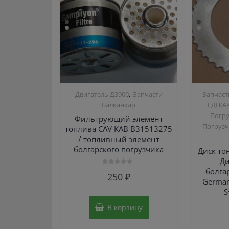
,
Двигатель Д3900
Запчасти
Запчаст
Балканкар
ГДП(АК
Погру
Фильтрующий элемент
Погрузчи
топлива CAV КАВ B31513275
/ топливный элемент
болгарского погрузчика
Диск то
Ди
болга
Оценка
250
₽
0
German
из
5
S
В корзину