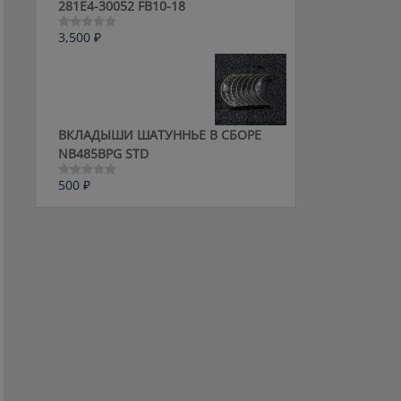
281E4-30052 FB10-18
3,500
₽
Оценка
0
из
5
ВКЛАДЫШИ ШАТУННЬЕ В СБОРЕ
NB485BPG STD
500
₽
Оценка
0
из
5