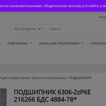
Главная
яются ознакомительными. Убедительная просьба уточняйте у м
Дос
Поли
х
Б
ГИДРАВЛИКА
ШИНЫ ДЛЯ СПЕЦТЕХНИКИ
СПЕЦТЕХ
й для погрузчиков
Запчасти Балканкар
ПОДШИПНИК
ПОДШИПНИК 6306-2zP6E
216266 БДС 4884-78*