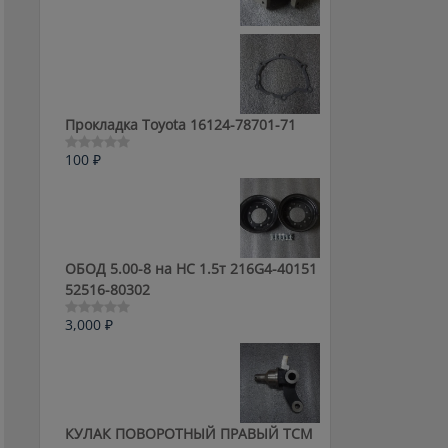
0
из
5
Прокладка Toyota 16124-78701-71
100
₽
Оценка
0
из
5
ОБОД 5.00-8 на HC 1.5т 216G4-40151
52516-80302
3,000
₽
Оценка
0
из
5
КУЛАК ПОВОРОТНЫЙ ПРАВЫЙ ТСМ