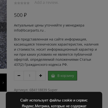
Add a review.
500
₽
Актуальные цены уточняйте у менеджера
info@bcarparts.ru .
Вся представленная на сайте информация,
касающаяся технических характеристик, наличия
и стоимости, носит информационный характер и
ни при каких условиях не является публичной
офертой, определяемой положениями Статьи
437(2) Гражданского кодекса РФ.
ПОДШИПНИК
В корзину
6306-
2zP6E
216266
Артикул:
6B4118839 Super
БДС
Категории:
Запчасти Балканкар
,
Погрузчик ДВ
4884-
1792, 1788, 1794, 1784, 1786
Сайт использует файлы cookie и сервис
78*
Яндекс.Метрика, которые не содержат