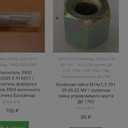
,
,
ель Д3900
Запчасти
Запчасти Балканкар
Погрузчик
,
,
нкар
ТНВД 2500/3900
ДВ 1661 , 1621
Погрузчик ДВ
,
1792, 1788, 1794, 1784, 1786
пылитель 3900
Управляемый мост ДВ 1792
6565 6 416651 /
литель форсунки
Колёсная гайка М14х1,5 701
еля 3900 вилочного
09.00.02 МУ / колесная
узчика Балканкар
гайка управляемого моста
ДВ 1792
Оценка
700
₽
0
Оценка
из
80
₽
0
5
из
5
В корзину