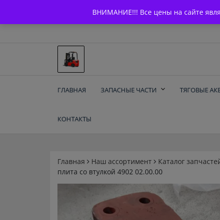
Skip
+7 (903) 294-61-75
info@bcarparts.ru
ВНИМАНИЕ!!! Все цены на сайте явл
to
content
Запчасти для вилочы
ГЛАВНАЯ
ЗАПАСНЫЕ ЧАСТИ
ТЯГОВЫЕ АК
погрузчиков и
КОНТАКТЫ
электротележек
Balkancar
Главная
Наш ассортимент
Каталог запчасте
плита со втулкой 4902 02.00.00