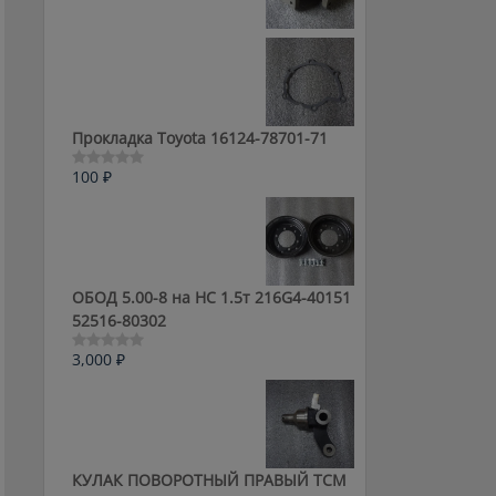
0
из
5
Прокладка Toyota 16124-78701-71
100
₽
Оценка
0
из
5
ОБОД 5.00-8 на HC 1.5т 216G4-40151
52516-80302
3,000
₽
Оценка
0
из
5
КУЛАК ПОВОРОТНЫЙ ПРАВЫЙ ТСМ