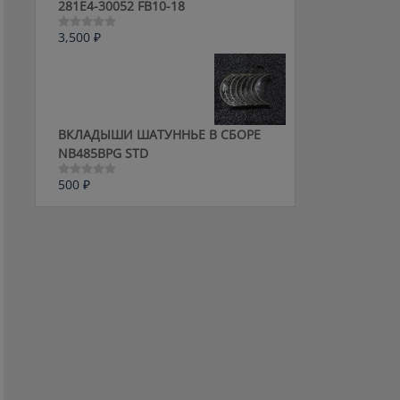
281E4-30052 FB10-18
3,500
₽
Оценка
0
из
5
ВКЛАДЫШИ ШАТУННЬЕ В СБОРЕ
NB485BPG STD
500
₽
Оценка
0
из
5