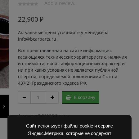
Add a review.
22,900
₽
Актуальные цены уточняйте у менеджера
info@bcarparts.ru .
Вся представленная на сайте информация,
касающаяся технических характеристик, наличия
и стоимости, носит информационный характер и
ни при каких условиях не является публичной
офертой, определяемой положениями Статьи
437(2) Гражданского кодекса РФ.
Сошка
В корзину
руля,
плита
со
Артикул:
2I56108 Super
втулкой
Категории:
Запчасти Балканкар
,
Погрузчик ДВ
Сайт использует файлы cookie и сервис
4902
1792, 1788, 1794, 1784, 1786
,
Управляемый мост ДВ
02.00.00
Яндекс.Метрика, которые не содержат
1792