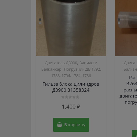
,
Двигатель Д3900
Запчасти
Двигат
,
Балканкар
Погрузчик ДВ 1792,
Балка
1788, 1794, 1784, 1786
Рас
B264
Гильза блока цилиндров
распы
Д3900 31358324
двигат
погр
Оценка
1,400
₽
0
из
5
В корзину