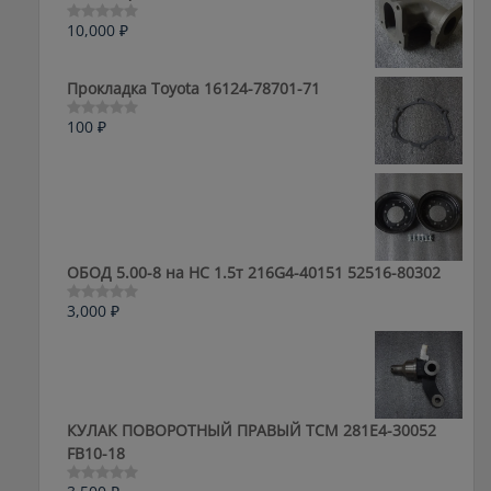
10,000
₽
Оценка
0
из
5
Прокладка Toyota 16124-78701-71
100
₽
Оценка
0
из
5
ОБОД 5.00-8 на HC 1.5т 216G4-40151 52516-80302
3,000
₽
Оценка
0
из
5
КУЛАК ПОВОРОТНЫЙ ПРАВЫЙ ТСМ 281E4-30052
FB10-18