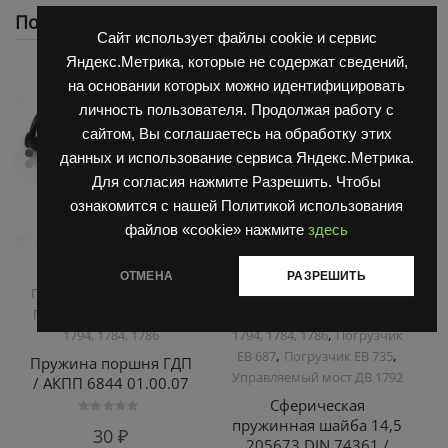
Похожие
Сайт использует файлы cookie и сервис
Яндекс.Метрика, которые не содержат сведений,
на основании которых можно идентифицировать
личность пользователя. Продолжая работу с
сайтом, Вы соглашаетесь на обработку этих
данных и использование сервиса Яндекс.Метрика.
Для согласия нажмите Разрешить. Чтобы
ознакомится с нашей Политикой использования
файлов «cookie» нажмите
здесь
,
,
Запчасти Балканкар
Запчасти Балканкар
ОТМЕНА
РАЗРЕШИТЬ
,
,
Погрузчик ДВ 1661 , 1621
Погрузчик ДВ 1661 , 1621
Погрузчик ДВ 1792, 1788,
Погрузчик ДВ 1792, 1788,
,
1794, 1784, 1786
1794, 1784, 1786
Погрузчик
,
,
ЕВ 687
Погрузчик ЕВ 735
Пружина поршня ГДП
Управляемый мост ДВ 1792
/ АКПП 6844 01.00.07
Сферическая
пружинная шайба 14,5
Оценка
30
₽
0
205673 DIN 74361 /