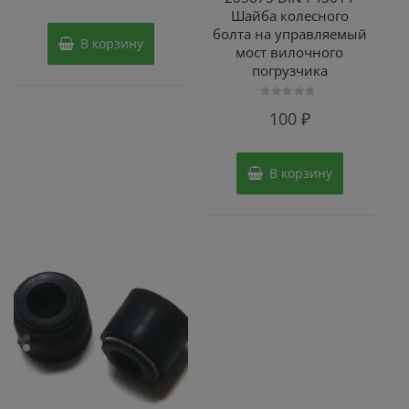
из
5
Шайба колесного
болта на управляемый
В корзину
мост вилочного
погрузчика
Оценка
100
₽
0
из
5
В корзину