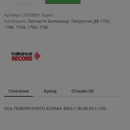
ПОВОРОТНОГО
КУЛАКА
4953.1
Артикул:
2I563881 Super
00.00.03
Категории:
Запчасти Балканкар
,
Погрузчик ДВ 1792,
L=193
1788, 1794, 1784, 1786
quantity
Описание
Бренд
Отзывы (0)
ОСЬ ПОВОРОТНОГО КУЛАКА 4953.1 00.00.03 L=193