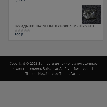
3,500
₽
Оценка
0
из
5
ВКЛАДЫШИ ШАТУННЬЕ В СБОРЕ NB485BPG STD
500
₽
Оценка
0
из
5
Copyright © 2026 Запчасти для вилочых погрузчиков
и электротележек Balkancar All Right Reserved.
|
Theme:
NewStore
by ThemeFarmer