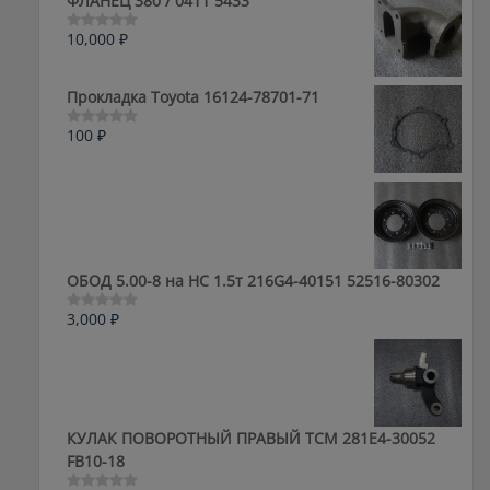
ФЛАНЕЦ 380 / 0411 5433
10,000
₽
Оценка
0
из
5
Прокладка Toyota 16124-78701-71
100
₽
Оценка
0
из
5
ОБОД 5.00-8 на HC 1.5т 216G4-40151 52516-80302
3,000
₽
Оценка
0
из
5
КУЛАК ПОВОРОТНЫЙ ПРАВЫЙ ТСМ 281E4-30052
FB10-18