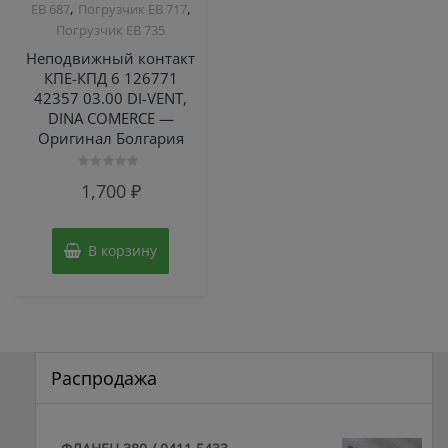
,
,
ЕВ 687
Погрузчик ЕВ 717
Погрузчик ЕВ 735
Неподвижный контакт
КПЕ-КПД 6 126771
42357 03.00 DI-VENT,
DINA COMERCE —
Оригинал Болгария
Оценка
1,700
₽
0
из
5
В корзину
Распродажа