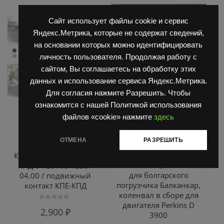
Сайт использует файлы cookie и сервис
Яндекс.Метрика, которые не содержат сведений,
на основании которых можно идентифицировать
личность пользователя. Продолжая работу с
сайтом, Вы соглашаетесь на обработку этих
данных и использование сервиса Яндекс.Метрика.
Для согласия нажмите Разрешить. Чтобы
ознакомится с нашей Политикой использования
,
,
Запчасти Балканкар
Двигатель Д3900
Запчасти
файлов «cookie» нажмите
здесь
,
,
Погрузчик ЕВ 687
Балканкар
ТНВД
,
Погрузчик ЕВ 717
2500/3900
ОТМЕНА
РАЗРЕШИТЬ
Погрузчик ЕВ 735
Коленчатый вал в
сборе Д3900
Контактный мост КПЕ-
B41243421 , коленвал
КПД 6 126768 42357
для болгарского
04.00 / подвижный
погрузчика Балканкар,
контакт КПЕ-КПД
коленвал в сборе для
двигателя Perkins D
Оценка
2,900
₽
0
3900
из