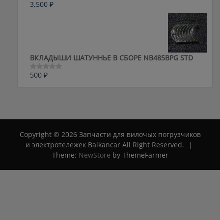
3,500
₽
Оценка
0
из
5
ВКЛАДЫШИ ШАТУННЬЕ В СБОРЕ NB485BPG STD
500
₽
Оценка
0
из
5
Copyright © 2026 Запчасти для вилочых погрузчиков
и электротележек Balkancar All Right Reserved.
|
Theme:
NewStore
by ThemeFarmer