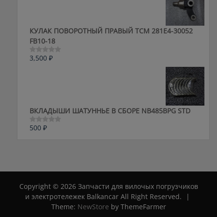
КУЛАК ПОВОРОТНЫЙ ПРАВЫЙ ТСМ 281E4-30052
FB10-18
3,500
₽
Оценка
0
из
5
ВКЛАДЫШИ ШАТУННЬЕ В СБОРЕ NB485BPG STD
500
₽
Оценка
0
из
5
Copyright © 2026 Запчасти для вилочых погрузчиков
и электротележек Balkancar All Right Reserved.
|
Theme:
NewStore
by ThemeFarmer