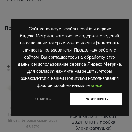
Похожие
Сайт использует файлы cookie и сервис
Яндекс.Метрика, которые не содержат сведений,
на основании которых можно идентифицировать
личность пользователя. Продолжая работу с
сайтом, Вы соглашаетесь на обработку этих
данных и использование сервиса Яндекс.Метрика.
Для согласия нажмите Разрешить. Чтобы
ознакомится с нашей Политикой использования
файлов «cookie» нажмите
здесь
ОТМЕНА
РАЗРЕШИТЬ
,
,
Запчасти Балканкар
Двигатель Д3900
Запчасти
Погрузчик ДВ 1792, 1788,
Балканкар
,
1794, 1784, 1786
Погрузчик
Крышка 32 ЗН-ВК 031
,
ЕВ 687
Управляемый мост
В32418101 / пробка
ДВ 1792
блока (заглушка)