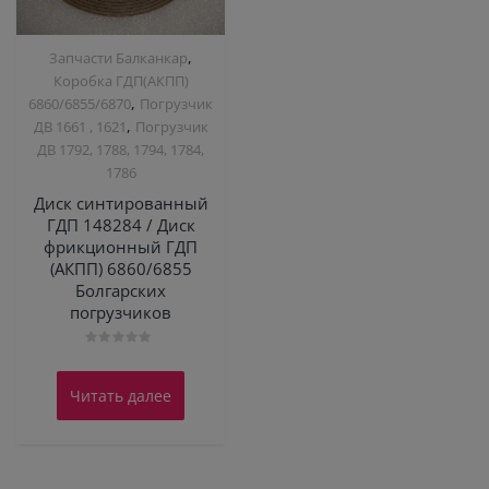
,
Запчасти Балканкар
Коробка ГДП(АКПП)
,
6860/6855/6870
Погрузчик
,
ДВ 1661 , 1621
Погрузчик
ДВ 1792, 1788, 1794, 1784,
1786
Диск синтированный
ГДП 148284 / Диск
фрикционный ГДП
(АКПП) 6860/6855
Болгарских
погрузчиков
Оценка
0
из
Читать далее
5