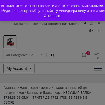
Skip
+7 (903) 294-61-75
info@bcarparts.ru
ВНИМАНИЕ!!! Все цены на сайте являются ознакомительными.
to
Главная
Магазин
О Компании
Каталоги
Убедительная просьба уточняйте у менеджера цену и наличие!
content
Отклонить
Сертификаты
Доставка и оплата
Гарантия
Вакансии
Контакты
Политика конфиденциальности
Запчасти для вилочых
0
Total
0
₽
погрузчиков и
My Account
электротележек Balkancar
Главная
Наш ассортимент
Каталог запчастей для
погрузчиков
Запчасти Балканкар
НЕСУЩАЯ БАЛКА
1784.33 06.05.01 , ТРИГЕР ДВ 1792-1788, ЕВ 735 НЕ В
СБОРЕ