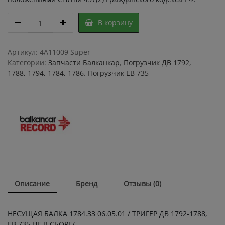
НЕСУЩАЯ
В корзину
БАЛКА
1784.33
06.05.01
Артикул:
4A11009 Super
,
Категории:
Запчасти Балканкар
,
Погрузчик ДВ 1792,
ТРИГЕР
1788, 1794, 1784, 1786
,
Погрузчик ЕВ 735
ДВ
1792-
1788,
ЕВ
735
НЕ
В
СБОРЕ
quantity
Описание
Бренд
Отзывы (0)
НЕСУЩАЯ БАЛКА 1784.33 06.05.01 / ТРИГЕР ДВ 1792-1788,
ЕВ 735 НЕ В СБОРЕ/