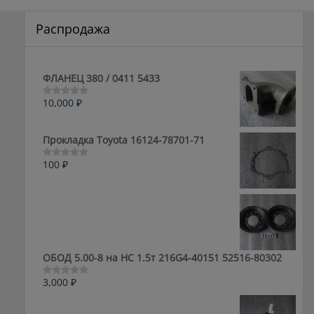
Распродажа
ФЛАНЕЦ 380 / 0411 5433
10,000
₽
Оценка
0
из
5
Прокладка Toyota 16124-78701-71
100
₽
Оценка
0
из
5
ОБОД 5.00-8 на HC 1.5т 216G4-40151 52516-80302
3,000
₽
Оценка
0
из
5