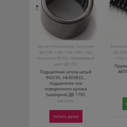
,
Запчасти Балканкар
Погрузчик
Запчасти
,
ДВ 1792, 1788, 1794, 1784, 1786
ДВ 1661
,
Погрузчик ЕВ 735
Управляемый
1792, 
мост ДВ 1792
Пружи
АКП
Подшипник игольчатый
943/30, Hk303832 ,
подшипник оси
поворотного кулака
(шкворня) ДВ 1792
Оценка
0
из
Читать далее
5