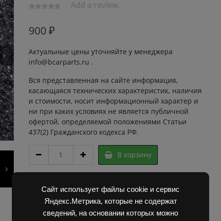
Add a review.
900
₽
Актуальные цены уточняйте у менеджера
info@bcarparts.ru .
Вся представленная на сайте информация,
касающаяся технических характеристик, наличия
и стоимости, носит информационный характер и
ни при каких условиях не является публичной
офертой, определяемой положениями Статьи
437(2) Гражданского кодекса РФ.
НАКИДНАЯ
В корзину
ГАЙКА
701
02.00.04
Артикул:
2G20291 Super
Сайт использует файлы cookie и сервис
103053
Категории:
Запчасти Балканкар
,
Погрузчик ЕВ 687
quantity
Яндекс.Метрика, которые не содержат
сведений, на основании которых можно