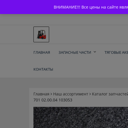
Skip
+7 (903) 294-61-75
info@bcarparts.ru
ВНИМАНИЕ!!! Все цены на сайте явл
to
content
Запчасти для вилочы
ГЛАВНАЯ
ЗАПАСНЫЕ ЧАСТИ
ТЯГОВЫЕ АК
погрузчиков и
КОНТАКТЫ
электротележек
Balkancar
Главная
Наш ассортимент
Каталог запчасте
701 02.00.04 103053