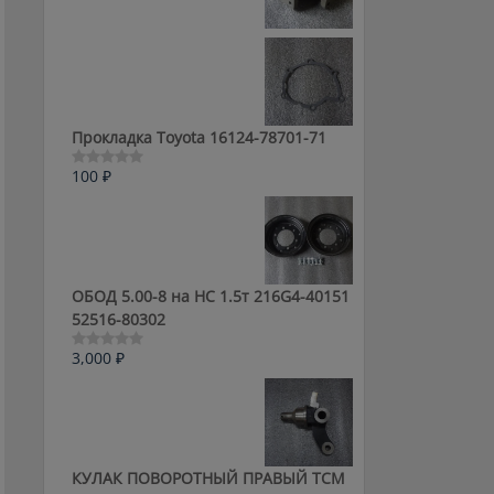
0
из
5
Прокладка Toyota 16124-78701-71
100
₽
Оценка
0
из
5
ОБОД 5.00-8 на HC 1.5т 216G4-40151
52516-80302
3,000
₽
Оценка
0
из
5
КУЛАК ПОВОРОТНЫЙ ПРАВЫЙ ТСМ