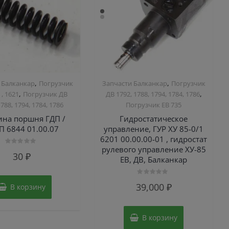
,
,
 Балканкар
Погрузчик
Запчасти Балканкар
Погрузчик
,
,
 , 1621
Погрузчик ДВ
ДВ 1792, 1788, 1794, 1784, 1786
1788, 1794, 1784, 1786
Погрузчик ЕВ 735
на поршня ГДП /
Гидростатическое
П 6844 01.00.07
управление, ГУР ХУ 85-0/1
6201 00.00.00-01 , гидростат
рулевого управление ХУ-85
Оценка
30
₽
0
ЕВ, ДВ, Балканкар
из
5
Оценка
39,000
₽
В корзину
0
из
5
В корзину