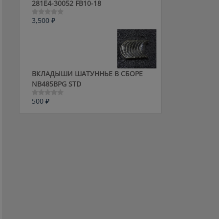
281E4-30052 FB10-18
3,500
₽
Оценка
0
из
5
ВКЛАДЫШИ ШАТУННЬЕ В СБОРЕ
NB485BPG STD
500
₽
Оценка
0
из
5