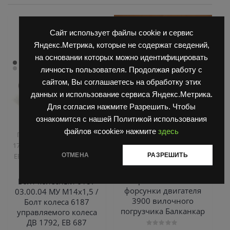
Сайт использует файлы cookie и сервис
Яндекс.Метрика, которые не содержат сведений,
на основании которых можно идентифицировать
личность пользователя. Продолжая работу с
сайтом, Вы соглашаетесь на обработку этих
данных и использование сервиса Яндекс.Метрика.
Для согласия нажмите Разрешить. Чтобы
ознакомится с нашей Политикой использования
,
,
Запчасти Балканкар
Двигатель Д3900
Запчасти
файлов «cookie» нажмите
здесь
,
Погрузчик ДВ 1792, 1788,
Балканкар
ТНВД
,
1794, 1784, 1786
Погрузчик
2500/3900
,
ОТМЕНА
РАЗРЕШИТЬ
ЕВ 687
Управляемый мост
Распылитель 3900
ДВ 1792
B2646565 6 416651 /
распылитель
Болт колесный 6187
форсунки двигателя
03.00.04 МУ М14х1,5 /
3900 вилочного
Болт колеса 6187
погрузчика Балканкар
управляемого колеса
ДВ 1792, ЕВ 687