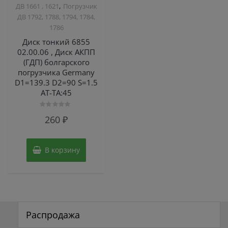
,
ДВ 1661 , 1621
Погрузчик
ДВ 1792, 1788, 1794, 1784,
1786
Диск тонкий 6855
02.00.06 , Диск АКПП
(ГДП) болгарского
погрузчика Germany
D1=139.3 D2=90 S=1.5
AT-TA:45
Оценка
260
₽
0
из
5
В корзину
Распродажа