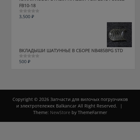
FB10-18
3,500
₽
Оценка
0
из
5
ВКЛАДЫШИ ШАТУННЬЕ В СБОРЕ NB485BPG STD
500
₽
Оценка
0
из
5
Copyright © 2026 Запчасти для вилочых погрузчиков
и электротележек Balkancar All Right Reserved.
|
Theme:
NewStore
by ThemeFarmer