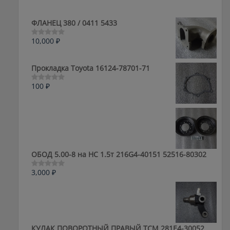
ФЛАНЕЦ 380 / 0411 5433
10,000
₽
Оценка
0
из
5
Прокладка Toyota 16124-78701-71
100
₽
Оценка
0
из
5
ОБОД 5.00-8 на HC 1.5т 216G4-40151 52516-80302
3,000
₽
Оценка
0
из
5
КУЛАК ПОВОРОТНЫЙ ПРАВЫЙ ТСМ 281E4-30052