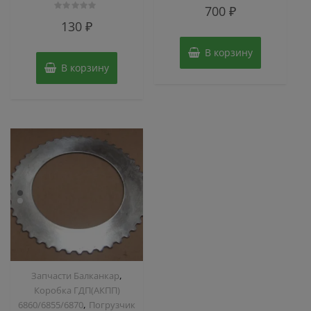
Оценка
700
₽
0
Оценка
из
130
₽
0
5
из
5
В корзину
В корзину
,
Запчасти Балканкар
Коробка ГДП(АКПП)
,
6860/6855/6870
Погрузчик