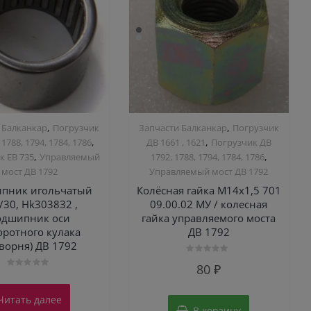
,
,
 Балканкар
Погрузчик
Запчасти Балканкар
Погрузчик
,
,
 1788, 1794, 1784, 1786
ДВ 1661 , 1621
Погрузчик ДВ
,
,
к ЕВ 735
Управляемый
1792, 1788, 1794, 1784, 1786
мост ДВ 1792
Управляемый мост ДВ 1792
пник игольчатый
Колёсная гайка М14х1,5 701
/30, Hk303832 ,
09.00.02 МУ / колесная
одшипник оси
гайка управляемого моста
оротного кулака
ДВ 1792
ворня) ДВ 1792
Оценка
80
₽
0
Оценка
из
0
5
из
Читать далее
5
В корзину