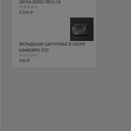
281E4-30052 FB10-18
3,500
₽
Оценка
0
из
5
ВКЛАДЫШИ ШАТУННЬЕ В СБОРЕ
NB485BPG STD
500
₽
Оценка
0
из
5