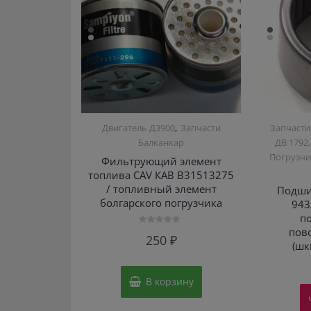
,
Двигатель Д3900
Запчасти
Запчасти
Балканкар
ДВ 1792,
Погрузчи
Фильтрующий элемент
топлива CAV КАВ B31513275
/ топливный элемент
Подши
болгарского погрузчика
943
п
пов
Оценка
250
₽
0
(шк
из
5
В корзину