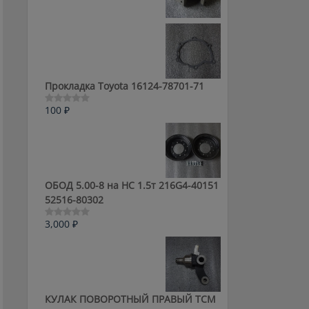
0
из
5
Прокладка Toyota 16124-78701-71
100
₽
Оценка
0
из
5
ОБОД 5.00-8 на HC 1.5т 216G4-40151
52516-80302
3,000
₽
Оценка
0
из
5
КУЛАК ПОВОРОТНЫЙ ПРАВЫЙ ТСМ