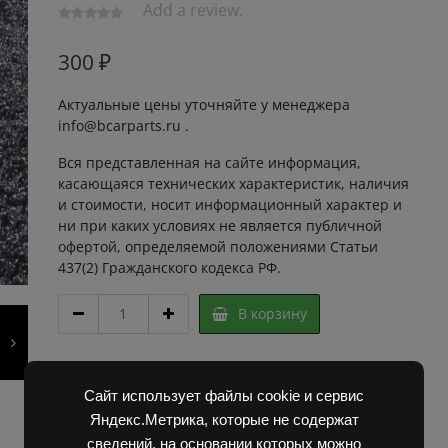
Add a review.
300
₽
Актуальные цены уточняйте у менеджера
info@bcarparts.ru .
Вся представленная на сайте информация,
касающаяся технических характеристик, наличия
и стоимости, носит информационный характер и
ни при каких условиях не является публичной
офертой, определяемой положениями Статьи
437(2) Гражданского кодекса РФ.
ЛАМПА
В корзину
АФ122112
39/35W
12V/35W
Артикул:
2D91009 Super
БДС
Категории:
Запчасти Балканкар
,
Погрузчик ДВ
Сайт использует файлы cookie и сервис
7356-
1792, 1788, 1794, 1784, 1786
Яндекс.Метрика, которые не содержат
77*
сведений, на основании которых можно