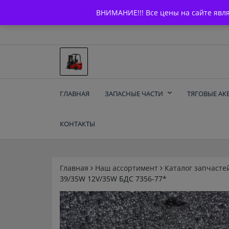
Skip
+7 (903) 294-61-75
info@bcarparts.ru
ВНИМАНИЕ!!! Все цены на сайте явл
to
content
Запчасти для вилочы
ГЛАВНАЯ
ЗАПАСНЫЕ ЧАСТИ
ТЯГОВЫЕ АК
погрузчиков и
КОНТАКТЫ
электротележек
Balkancar
Главная
Наш ассортимент
Каталог запчасте
39/35W 12V/35W БДС 7356-77*