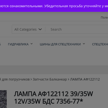
Главная
яются ознакомительными. Убедительная просьба уточняйте у м
Дос
Поли
х
Б
ГИДРАВЛИКА
ШИНЫ ДЛЯ СПЕЦТЕХНИКИ
СПЕЦТЕХ
й для погрузчиков
Запчасти Балканкар
ЛАМПА АФ122112
ЛАМПА АФ122112 39/35W
12V/35W БДС 7356-77*