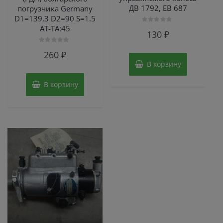
ДВ 1792, ЕВ 687
погрузчика Germany
D1=139.3 D2=90 S=1.5
AT-TA:45
Оценка
130
₽
0
из
5
Оценка
260
₽
0
из
В корзину
5
В корзину