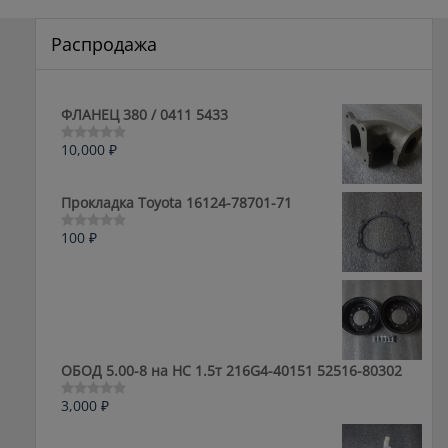
Распродажа
ФЛАНЕЦ 380 / 0411 5433
10,000
₽
Оценка
0
из
5
Прокладка Toyota 16124-78701-71
100
₽
Оценка
0
из
5
ОБОД 5.00-8 на HC 1.5т 216G4-40151 52516-80302
3,000
₽
Оценка
0
из