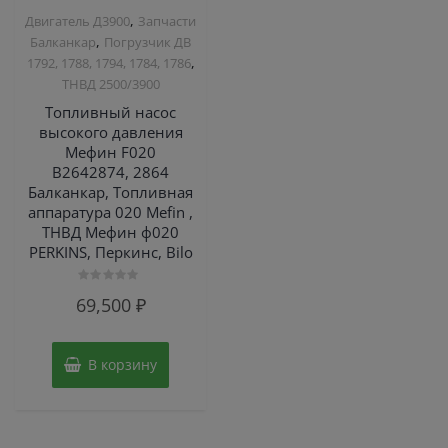
,
Двигатель Д3900
Запчасти
,
Балканкар
Погрузчик ДВ
,
1792, 1788, 1794, 1784, 1786
ТНВД 2500/3900
Топливный насос
высокого давления
Мефин F020
B2642874, 2864
Балканкар, Топливная
аппаратура 020 Mefin ,
ТНВД Мефин ф020
PERKINS, Перкинс, Bilo
Оценка
69,500
₽
0
из
5
В корзину