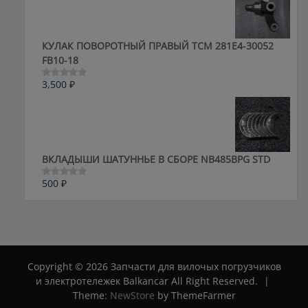
5
КУЛАК ПОВОРОТНЫЙ ПРАВЫЙ ТСМ 281E4-30052
FB10-18
3,500
₽
Оценка
0
из
5
ВКЛАДЫШИ ШАТУННЬЕ В СБОРЕ NB485BPG STD
500
₽
Оценка
0
из
5
Copyright © 2026 Запчасти для вилочых погрузчиков
и электротележек Balkancar All Right Reserved.
|
Theme:
NewStore
by ThemeFarmer