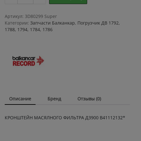
МАСЯЛНОГО
ФИЛЬТРА
Д3900
Артикул:
3D80299 Super
В41112132*
Категории:
Запчасти Балканкар
,
Погрузчик ДВ 1792,
quantity
1788, 1794, 1784, 1786
Описание
Бренд
Отзывы (0)
КРОНШТЕЙН МАСЯЛНОГО ФИЛЬТРА Д3900 В41112132*