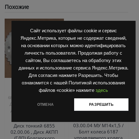
Похожие
Сайт использует файлы cookie и сервис
Яндекс.Метрика, которые не содержат сведений,
на основании которых можно идентифицировать
личность пользователя. Продолжая работу с
сайтом, Вы соглашаетесь на обработку этих
данных и использование сервиса Яндекс.Метрика.
Для согласия нажмите Разрешить. Чтобы
ознакомится с нашей Политикой использования
,
,
Запчасти Балканкар
Запчасти Балканкар
файлов «cookie» нажмите
здесь
Коробка ГДП(АКПП)
Погрузчик ДВ 1792, 1788,
,
,
6860/6855/6870
Погрузчик
1794, 1784, 1786
Погрузчик
,
,
ДВ 1661 , 1621
Погрузчик
ЕВ 687
Управляемый мост
ОТМЕНА
РАЗРЕШИТЬ
ДВ 1792, 1788, 1794, 1784,
ДВ 1792
1786
Болт колесный 6187
03.00.04 МУ М14х1,5 /
Диск тонкий 6855
Болт колеса 6187
02.00.06 , Диск АКПП
управляемого колеса
(ГДП) болгарского