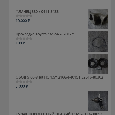
ФЛАНЕЦ 380 / 0411 5433
10,000
₽
Оценка
0
из
5
Прокладка Toyota 16124-78701-71
100
₽
Оценка
0
из
5
ОБОД 5.00-8 на HC 1.5т 216G4-40151 52516-80302
3,000
₽
Оценка
0
из
5
КУЛАК ПОВОРОТНЫЙ ПРАВЫЙ ТСМ 281E4-30052