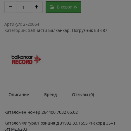
Крестовина
В корзину
ЕВ
687
7032
Артикул:
2F20064
05.02
Категории:
Запчасти Балканкар
,
Погрузчик ЕВ 687
/
крестовина
вилочного
погрузчика
ЕВ
687
quantity
Описание
Бренд
Отзывы (0)
Каталожен номер 264400 7032 05.02
Каталог/Фигура/Позиция ДВ1992.33.155S «Рекорд 3S» (
6т) МД6203