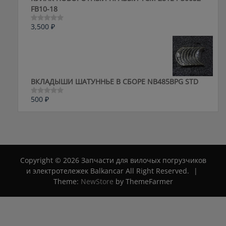
FB10-18
3,500
₽
Оценка
0
из
5
ВКЛАДЫШИ ШАТУННЬЕ В СБОРЕ NB485BPG STD
500
₽
Оценка
0
из
5
Copyright © 2026 Запчасти для вилочых погрузчиков
и электротележек Balkancar All Right Reserved.
|
Theme:
NewStore
by ThemeFarmer