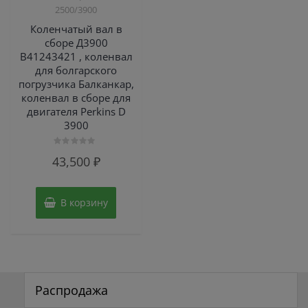
2500/3900
Коленчатый вал в
сборе Д3900
B41243421 , коленвал
для болгарского
погрузчика Балканкар,
коленвал в сборе для
двигателя Perkins D
3900
Оценка
43,500
₽
0
из
5
В корзину
Распродажа