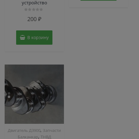
устройство
Оценка
200
₽
0
из
5
В корзину
,
Двигатель Д3900
Запчасти
,
Балканкар
ТНВД