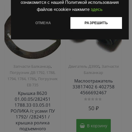
ознакомится с нашей Политикой использования
файлов «cookie» нажмите
здесь
ОТМЕНА
РАЗРЕШИТЬ
,
,
Запчасти Балканкар
Двигатель Д3900
Запчасти
Погрузчик ДВ 1792, 1788,
Балканкар
,
1794, 1784, 1786
Погрузчик
Маслоотражатель
ЕВ 735
33817402 6 402758
4566692467
Крышка 8620
01.00.05/282451
1788.33 03.05.01
Оценка
50
₽
0
РОЛИКА /с усами ПУ
из
5
1792/ /282451 /
крышка ролика
В корзину
подъемного