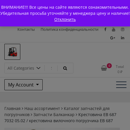
Skip
+7 (903) 294-61-75
info@bcarparts.ru
ВНИМАНИЕ!!! Все цены на сайте являются ознакомительными.
to
Главная
Магазин
О Компании
Каталоги
Убедительная просьба уточняйте у менеджера цену и наличие!
content
Отклонить
Сертификаты
Доставка и оплата
Гарантия
Вакансии
Контакты
Политика конфиденциальности
Запчасти для вилочых
0
Total
0
₽
погрузчиков и
My Account
электротележек Balkancar
Главная
Наш ассортимент
Каталог запчастей для
погрузчиков
Запчасти Балканкар
Крестовина ЕВ 687
7032 05.02 / крестовина вилочного погрузчика ЕВ 687