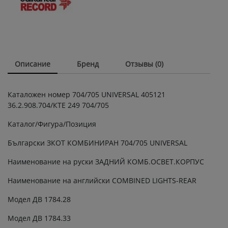
006
ДВ
1792
ЕВ
687
ЕВ
Описание
Бренд
Отзывы (0)
735
стекло
заднего
Каталожен номер 704/705 UNIVERSAL 405121
фонаря
36.2.908.704/КТЕ 249 704/705
на
ЕП
Каталог/Фигура/Позиция
006
ЕП011
Български ЗКОТ КОМБИНИРАН 704/705 UNIVERSAL
электрокары
Наименование на руски ЗАДНИЙ КОМБ.ОСВЕТ.КОРПУС
quantity
Наименование на английски COMBINED LIGHTS-REAR
Модел ДВ 1784.28
Модел ДВ 1784.33