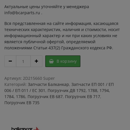
Актуальные цены уточняйте у менеджера
info@bcarparts.ru .
Вся представленная на сайте информация, касающаяся
технических характеристик, наличия и стоимости, носит
информационный характер и ни при каких условиях не
является публичной офертой, определяемой
положениями Статьи 437(2) Гражданского кодекса РФ.
Задний
В корзину
комбинированный
осветительный
корпус
Артикул:
2D215660 Super
405121
Категорий:
Запчасти Балканкар
,
Запчасти ЕП 001 / ЕП
36.2.908.704/
006 / ЕП 011 / ЕС 301
,
Погрузчик ДВ 1792, 1788, 1794,
КТЕ
1784, 1786
,
Погрузчик ЕВ 687
,
Погрузчик ЕВ 717
,
249
Погрузчик ЕВ 735
704/705
UNIVERSAL
ЕП
011/