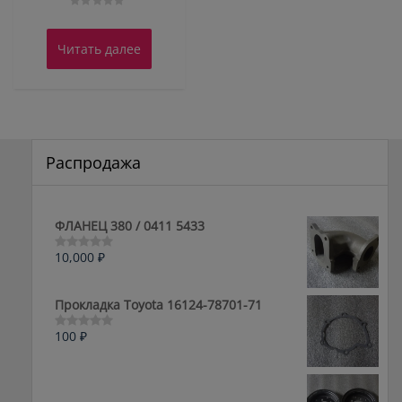
Оценка
0
из
Читать далее
5
Распродажа
ФЛАНЕЦ 380 / 0411 5433
10,000
₽
Оценка
0
из
5
Прокладка Toyota 16124-78701-71
100
₽
Оценка
0
из
5