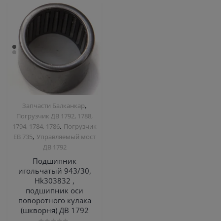
,
Запчасти Балканкар
Погрузчик ДВ 1792, 1788,
,
1794, 1784, 1786
Погрузчик
,
ЕВ 735
Управляемый мост
ДВ 1792
Подшипник
игольчатый 943/30,
Hk303832 ,
подшипник оси
поворотного кулака
(шкворня) ДВ 1792