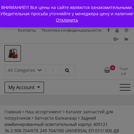
Skip
+7 (903) 294-61-75
info@bcarparts.ru
ВНИМАНИЕ!!! Все цены на сайте являются ознакомительными.
to
Главная
Магазин
О Компании
Каталоги
Убедительная просьба уточняйте у менеджера цену и наличие!
content
Отклонить
Сертификаты
Доставка и оплата
Гарантия
Вакансии
Контакты
Политика конфиденциальности
Запчасти для вилочых
0
Total
0
₽
погрузчиков и
My Account
электротележек Balkancar
Главная
Наш ассортимент
Каталог запчастей для
погрузчиков
Запчасти Балканкар
Задний
комбинированный осветительный корпус 405121
36.2.908.704/КТЕ 249 704/705 UNIVERSAL ЕП 011/ 006 ДВ