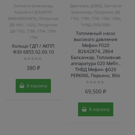
,
,
Запчасти Балканкар
Двигатель Д3900
Запчасти
,
Коробка ГДП(АКПП)
Балканкар
Погрузчик ДВ
,
,
6860/6855/6870
Погрузчик
1792, 1788, 1794, 1784, 1786
,
ДВ 1661 , 1621
Погрузчик
ТНВД 2500/3900
ДВ 1792, 1788, 1794, 1784,
Топливный насос
1786
высокого давления
Мефин F020
Кольцо ГДП / АКПП
B2642874, 2864
Ф30 6855 02.00.10
Балканкар, Топливная
аппаратура 020 Mefin ,
Оценка
380
₽
0
ТНВД Мефин ф020
из
PERKINS, Перкинс, Bilo
5
В корзину
Оценка
69,500
₽
0
из
5
В корзину