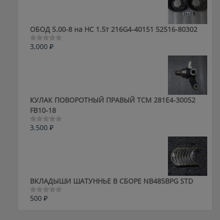
ОБОД 5.00-8 на HC 1.5т 216G4-40151 52516-80302
3,000
₽
Оценка
0
из
5
КУЛАК ПОВОРОТНЫЙ ПРАВЫЙ ТСМ 281E4-30052
FB10-18
3,500
₽
Оценка
0
из
5
ВКЛАДЫШИ ШАТУННЬЕ В СБОРЕ NB485BPG STD
500
₽
Оценка
0
из