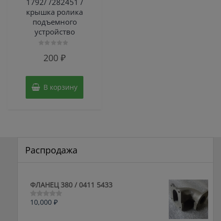
1792/ /282451 /
крышка ролика
подъемного
устройство
Оценка
200
₽
0
из
5
В корзину
Распродажа
ФЛАНЕЦ 380 / 0411 5433
10,000
₽
Оценка
0
из