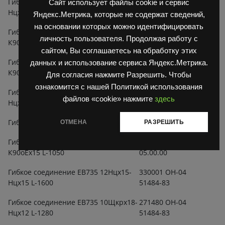
Гибкое соединение ЕВ717 12ЩЕx22-
127617 ОН-04
Сайт использует файлы cookie и сервис
Нцx15 L-3020
51484-71
Яндекс.Метрика, которые не содержат сведений,
на основании которых можно идентифицировать
Гибкое соединение ЕВ717 8Ннх12-
189709 ОН-04
личность пользователя. Продолжая работу с
К90Ех12-320/25
51484-83
сайтом, Вы соглашаетесь на обработку этих
Гибкое соединение ЕВ717 8Нцх12-
468305 ОН-04
данных и использование сервиса Яндекс.Метрика.
К90оЕх12-450/25
51484-83
Для согласия нажмите Разрешить. Чтобы
ознакомится с нашей Политикой использования
Гибкое соединение ЕВ717 8Гх18-
123999 ОН-04
файлов «cookie» нажмите
здесь
Нцх12-520/25
51484-83
Гибкое соединение ЕВ717 комплект
717
ОТМЕНА
РАЗРЕШИТЬ
Гибкое соединение ЕВ735 12Нцx15-
398329 7019
К90оЕx15 L-1050
05.00.00
Гибкое соединение ЕВ735 12Нцx15-
330001 ОН-04
Нцx15 L-1600
51484-83
Гибкое соединение ЕВ735 10Щкрx18-
271480 ОН-04
Нцx12 L-1280
51484-83