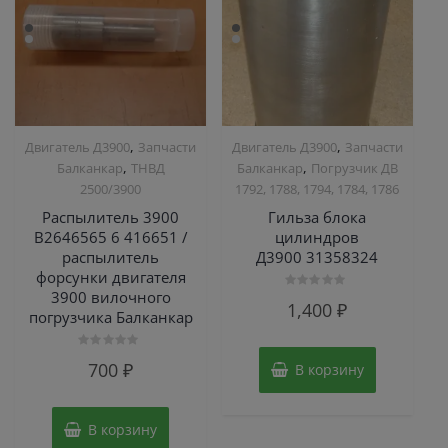
,
,
Двигатель Д3900
Запчасти
Двигатель Д3900
Запчасти
,
,
Балканкар
ТНВД
Балканкар
Погрузчик ДВ
2500/3900
1792, 1788, 1794, 1784, 1786
Распылитель 3900
Гильза блока
B2646565 6 416651 /
цилиндров
распылитель
Д3900 31358324
форсунки двигателя
3900 вилочного
Оценка
1,400
₽
0
погрузчика Балканкар
из
5
Оценка
700
₽
В корзину
0
из
5
В корзину