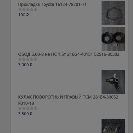
5
Прокладка Toyota 16124-78701-71
100
₽
Оценка
0
из
5
ОБОД 5.00-8 на HC 1.5т 216G4-40151 52516-80302
3,000
₽
Оценка
0
из
5
КУЛАК ПОВОРОТНЫЙ ПРАВЫЙ ТСМ 281E4-30052
FB10-18
3,500
₽
Оценка
0
из
5