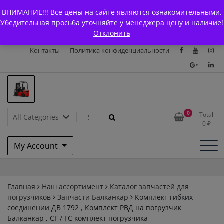
Skip
+7 (903) 294-61-75
info@bcarparts.ru
ВНИМАНИЕ!!! Все цены на сайте являются ознакомительными.
to
Главная
Магазин
О Компании
Каталоги
Убедительная просьба уточняйте у менеджера цену и наличие!
content
Отклонить
Сертификаты
Доставка и оплата
Гарантия
Вакансии
Контакты
Политика конфиденциальности
Запчасти для вилочых
0
Total
0
₽
погрузчиков и
My Account
электротележек Balkancar
Главная
Наш ассортимент
Каталог запчастей для
погрузчиков
Запчасти Балканкар
Комплект гибких
соединении ДВ 1792 , Комплект РВД на погрузчик
Балканкар , СГ / ГС комплект погрузчика