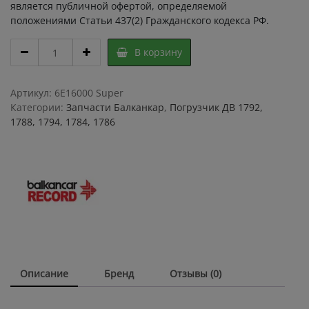
является публичной офертой, определяемой
положениями Статьи 437(2) Гражданского кодекса РФ.
Комплект
В корзину
гибких
соединении
ДВ
Артикул:
6E16000 Super
1792
Категории:
Запчасти Балканкар
,
Погрузчик ДВ 1792,
,
1788, 1794, 1784, 1786
Комплект
РВД
на
погрузчик
Балканкар
,
СГ
/
ГС
комплект
Описание
Бренд
Отзывы (0)
погрузчика
quantity