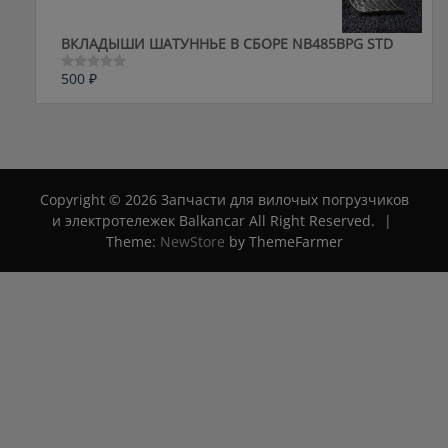
ВКЛАДЫШИ ШАТУННЬЕ В СБОРЕ NB485BPG STD
500
₽
Оценка
0
из
5
Copyright © 2026 Запчасти для вилочых погрузчиков
и электротележек Balkancar All Right Reserved.
|
Theme:
NewStore
by ThemeFarmer