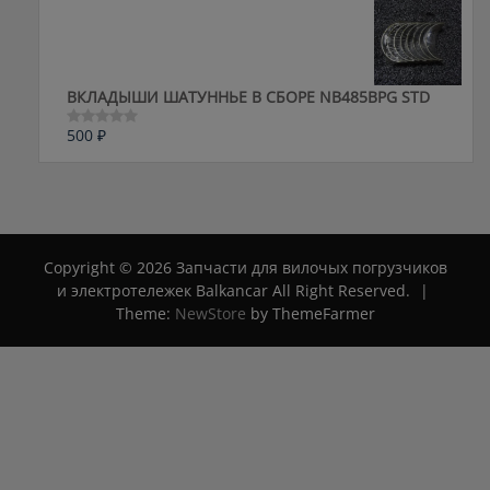
из
5
ВКЛАДЫШИ ШАТУННЬЕ В СБОРЕ NB485BPG STD
500
₽
Оценка
0
из
5
Copyright © 2026 Запчасти для вилочых погрузчиков
и электротележек Balkancar All Right Reserved.
|
Theme:
NewStore
by ThemeFarmer