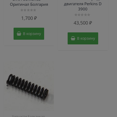
двигателя Perkins D
Оригинал Болгария
3900
Оценка
1,700
₽
0
Оценка
из
43,500
₽
0
5
из
5
В корзину
В корзину
,
Запчасти Балканкар