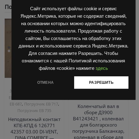
Похожие
Сайт использует файлы cookie и сервис
Яндекс.Метрика, которые не содержат сведений,
на основании которых можно идентифицировать
личность пользователя. Продолжая работу с
сайтом, Вы соглашаетесь на обработку этих
данных и использование сервиса Яндекс.Метрика.
Для согласия нажмите Разрешить. Чтобы
ознакомится с нашей Политикой использования
файлов «cookie» нажмите
здесь
ОТМЕНА
РАЗРЕШИТЬ
,
,
Запчасти Балканкар
Двигатель Д3900
Запчасти
,
Запчасти ЕП 001 / ЕП 006 /
Балканкар
ТНВД
,
ЕП 011 / ЕС 301
Погрузчик
2500/3900
,
,
ЕВ 687
Погрузчик ЕВ 717
Коленчатый вал в
Погрузчик ЕВ 735
сборе Д3900
B41243421 , коленвал
Неподвижный контакт
для болгарского
КПЕ-КПД 6 126771
погрузчика Балканкар,
42357 03.00 DI-VENT,
коленвал в сборе для
DINA COMERCE —