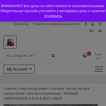
Skip
+7 (903) 294-61-75
info@bcarparts.ru
ВНИМАНИЕ!!! Все цены на сайте являются ознакомительными.
to
Главная
Магазин
О Компании
Каталоги
Убедительная просьба уточняйте у менеджера цену и наличие!
content
Отклонить
Сертификаты
Доставка и оплата
Гарантия
Вакансии
Контакты
Политика конфиденциальности
Запчасти для вилочых
0
Total
0
₽
погрузчиков и
My Account
электротележек Balkancar
Главная
Наш ассортимент
Каталог запчастей для
погрузчиков
Запчасти Балканкар
КОЛЬЦО
СФЕРИЧЕСКОЕ 4.33 R-8 2027-2 00.01