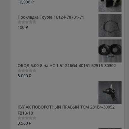
10,000
₽
Оценка
0
из
5
Прокладка Toyota 16124-78701-71
100
₽
Оценка
0
из
5
ОБОД 5.00-8 на HC 1.5т 216G4-40151 52516-80302
3,000
₽
Оценка
0
из
5
КУЛАК ПОВОРОТНЫЙ ПРАВЫЙ ТСМ 281E4-30052
FB10-18
3,500
₽
Оценка
0