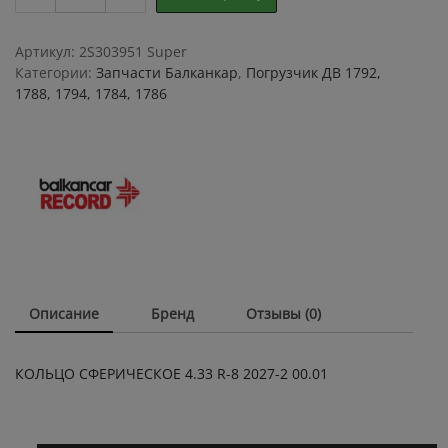
СФЕРИЧЕСКОЕ
4.33
R-
Артикул:
2S303951 Super
8
Категории:
Запчасти Балканкар
,
Погрузчик ДВ 1792,
2027-
1788, 1794, 1784, 1786
2
00.01
quantity
Описание
Бренд
Отзывы (0)
КОЛЬЦО СФЕРИЧЕСКОЕ 4.33 R-8 2027-2 00.01