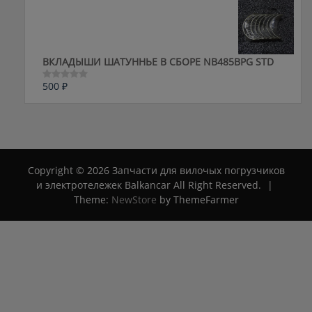
из
5
ВКЛАДЫШИ ШАТУННЬЕ В СБОРЕ NB485BPG STD
500
₽
Оценка
0
из
5
Copyright © 2026 Запчасти для вилочых погрузчиков
и электротележек Balkancar All Right Reserved.
|
Theme:
NewStore
by ThemeFarmer