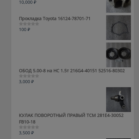
10,000
₽
Оценка
0
из
5
Прокладка Toyota 16124-78701-71
100
₽
Оценка
0
из
5
ОБОД 5.00-8 на HC 1.5т 216G4-40151 52516-80302
3,000
₽
Оценка
0
из
5
КУЛАК ПОВОРОТНЫЙ ПРАВЫЙ ТСМ 281E4-30052
FB10-18
3,500
₽
Оценка
0