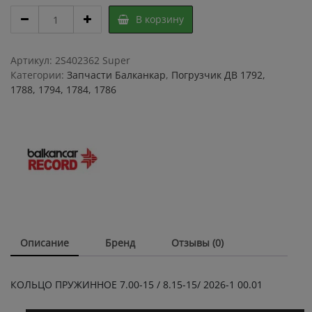
КОЛЬЦО
В корзину
ПРУЖИННОЕ
7.00-
15
Артикул:
2S402362 Super
,
Категории:
Запчасти Балканкар
,
Погрузчик ДВ 1792,
для
1788, 1794, 1784, 1786
диска
8.15-
15
2026-
1
00.01
quantity
Описание
Бренд
Отзывы (0)
КОЛЬЦО ПРУЖИННОЕ 7.00-15 / 8.15-15/ 2026-1 00.01