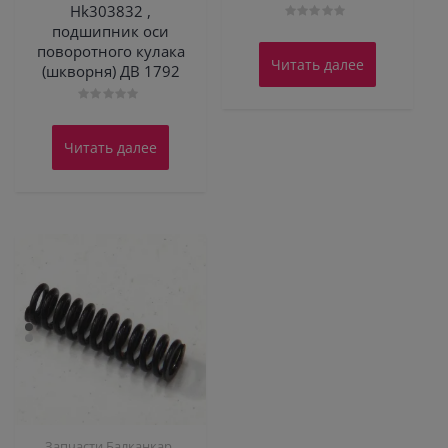
Hk303832 ,
подшипник оси
Оценка
0
поворотного кулака
из
Читать далее
5
(шкворня) ДВ 1792
Оценка
0
из
Читать далее
5
,
Запчасти Балканкар