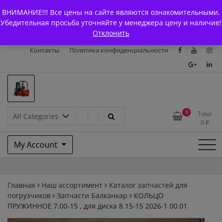
Skip
+7 (903) 294-61-75
info@bcarparts.ru
ВНИМАНИЕ!!! Все цены на сайте являются ознакомительными.
to
Главная
Магазин
О Компании
Каталоги
Убедительная просьба уточняйте у менеджера цену и наличие!
content
Отклонить
Сертификаты
Доставка и оплата
Гарантия
Вакансии
Контакты
Политика конфиденциальности
Запчасти для вилочых
0
Total
0
₽
погрузчиков и
My Account
электротележек Balkancar
Главная
Наш ассортимент
Каталог запчастей для
погрузчиков
Запчасти Балканкар
КОЛЬЦО
ПРУЖИННОЕ 7.00-15 , для диска 8.15-15 2026-1 00.01