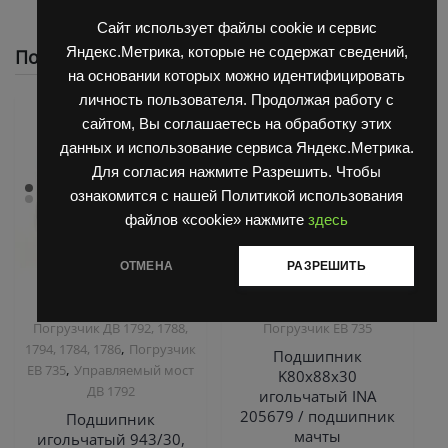
Сайт использует файлы cookie и сервис
Яндекс.Метрика, которые не содержат сведений,
Похожие
на основании которых можно идентифицировать
личность пользователя. Продолжая работу с
сайтом, Вы соглашаетесь на обработку этих
данных и использование сервиса Яндекс.Метрика.
Для согласия нажмите Разрешить. Чтобы
ознакомится с нашей Политикой использования
файлов «cookie» нажмите
здесь
ОТМЕНА
РАЗРЕШИТЬ
,
,
Запчасти Балканкар
Запчасти Балканкар
Погрузчик ДВ 1792, 1788,
Погрузчик ЕВ 735
,
1794, 1784, 1786
Погрузчик
Подшипник
,
ЕВ 735
Управляемый мост
K80х88х30
ДВ 1792
игольчатый INA
205679 / подшипник
Подшипник
мачты
игольчатый 943/30,