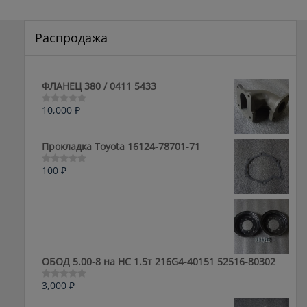
Распродажа
ФЛАНЕЦ 380 / 0411 5433
10,000
₽
Оценка
0
из
5
Прокладка Toyota 16124-78701-71
100
₽
Оценка
0
из
5
ОБОД 5.00-8 на HC 1.5т 216G4-40151 52516-80302
3,000
₽
Оценка
0
из