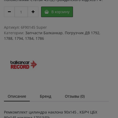
Ремкомплект
В корзину
цилиндра
наклона
90х145
Артикул:
6F90145 Super
,
Категории:
Запчасти Балканкар
,
Погрузчик ДВ 1792,
КБРЧ
1788, 1794, 1784, 1786
ЦБХ
90х145
наклона
17013/Sh
quantity
Описание
Бренд
Отзывы (0)
Ремкомплект цилиндра наклона 90х145 , КБРЧ ЦБХ
90х145 наклона 17013/Sh