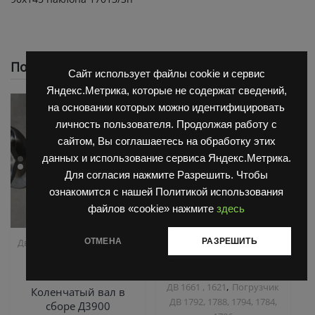
Похожие
Сайт использует файлы cookie и сервис
Яндекс.Метрика, которые не содержат сведений,
на основании которых можно идентифицировать
личность пользователя. Продолжая работу с
сайтом, Вы соглашаетесь на обработку этих
данных и использование сервиса Яндекс.Метрика.
Для согласия нажмите Разрешить. Чтобы
ознакомится с нашей Политикой использования
файлов «cookie» нажмите
здесь
,
,
ОТМЕНА
РАЗРЕШИТЬ
Двигатель Д3900
Запчасти
Запчасти Балканкар
,
Балканкар
ТНВД
Коробка ГДП(АКПП)
,
2500/3900
6860/6855/6870
Погрузчик
,
ДВ 1661 , 1621
Погрузчик
Коленчатый вал в
ДВ 1792, 1788, 1794, 1784,
сборе Д3900