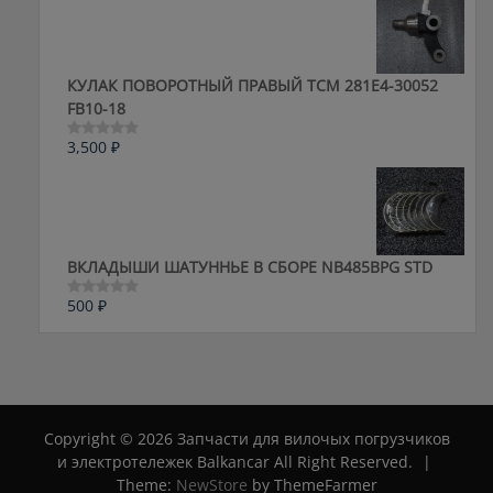
5
КУЛАК ПОВОРОТНЫЙ ПРАВЫЙ ТСМ 281E4-30052
FB10-18
3,500
₽
Оценка
0
из
5
ВКЛАДЫШИ ШАТУННЬЕ В СБОРЕ NB485BPG STD
500
₽
Оценка
0
из
5
Copyright © 2026 Запчасти для вилочых погрузчиков
и электротележек Balkancar All Right Reserved.
|
Theme:
NewStore
by ThemeFarmer