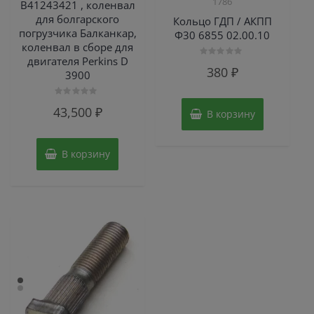
1786
B41243421 , коленвал
для болгарского
Кольцо ГДП / АКПП
погрузчика Балканкар,
Ф30 6855 02.00.10
коленвал в сборе для
двигателя Perkins D
Оценка
380
₽
3900
0
из
5
Оценка
43,500
₽
В корзину
0
из
5
В корзину