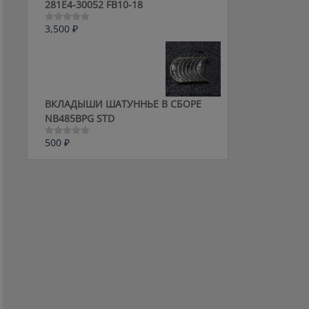
281E4-30052 FB10-18
3,500
₽
Оценка
0
из
5
ВКЛАДЫШИ ШАТУННЬЕ В СБОРЕ
NB485BPG STD
500
₽
Оценка
0
из
5