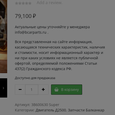
Add a review.
79,100
₽
Актуальные цены уточняйте у менеджера
info@bcarparts.ru .
Вся представленная на сайте информация,
касающаяся технических характеристик, наличия
и стоимости, носит информационный характер и
ни при каких условиях не является публичной
офертой, определяемой положениями Статьи
437(2) Гражданского кодекса РФ.
Доступно для предзаказа
Головка
В корзину
блока
цилиндров
2500
Артикул:
3B600630 Super
ГБЦ
Категории:
Двигатель Д2500
,
Запчасти Балканкар
Д2500