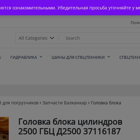
Главная
яются ознакомительными. Убедительная просьба уточняйте у м
Дос
Поли
х
Б
ГИДРАВЛИКА
ШИНЫ ДЛЯ СПЕЦТЕХНИКИ
СПЕЦТЕХ
й для погрузчиков
Запчасти Балканкар
Головка блока
Головка блока цилиндров
2500 ГБЦ Д2500 37116187