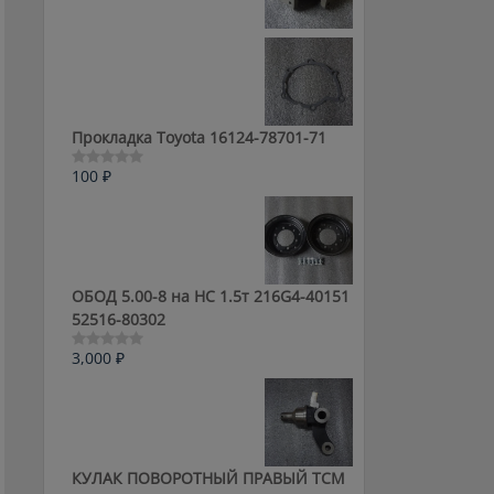
0
из
5
Прокладка Toyota 16124-78701-71
100
₽
Оценка
0
из
5
ОБОД 5.00-8 на HC 1.5т 216G4-40151
52516-80302
3,000
₽
Оценка
0
из
5
КУЛАК ПОВОРОТНЫЙ ПРАВЫЙ ТСМ