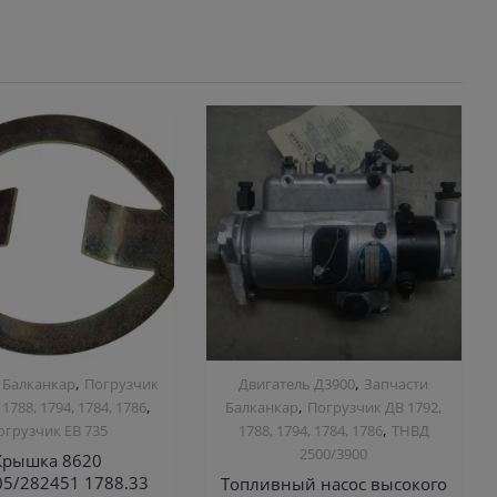
,
,
 Балканкар
Погрузчик
Двигатель Д3900
Запчасти
,
,
 1788, 1794, 1784, 1786
Балканкар
Погрузчик ДВ 1792,
,
огрузчик ЕВ 735
1788, 1794, 1784, 1786
ТНВД
2500/3900
Крышка 8620
05/282451 1788.33
Топливный насос высокого