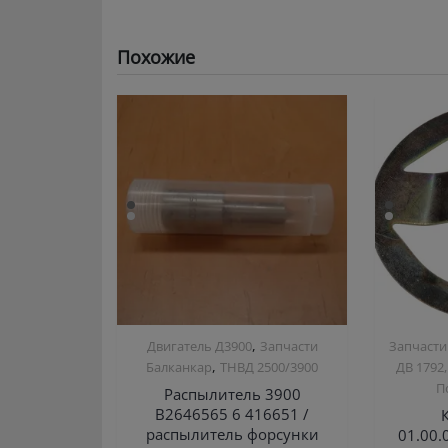
Похожие
,
Двигатель Д3900
Запчасти
Запчасти
,
Балканкар
ТНВД 2500/3900
ДВ 1792,
П
Распылитель 3900
B2646565 6 416651 /
распылитель форсунки
01.00.