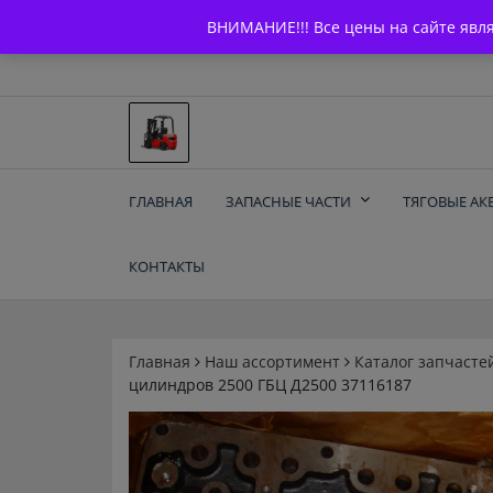
Skip
+7 (903) 294-61-75
info@bcarparts.ru
ВНИМАНИЕ!!! Все цены на сайте явл
to
content
Запчасти для вилочы
ГЛАВНАЯ
ЗАПАСНЫЕ ЧАСТИ
ТЯГОВЫЕ АК
погрузчиков и
КОНТАКТЫ
электротележек
Balkancar
Главная
Наш ассортимент
Каталог запчасте
цилиндров 2500 ГБЦ Д2500 37116187