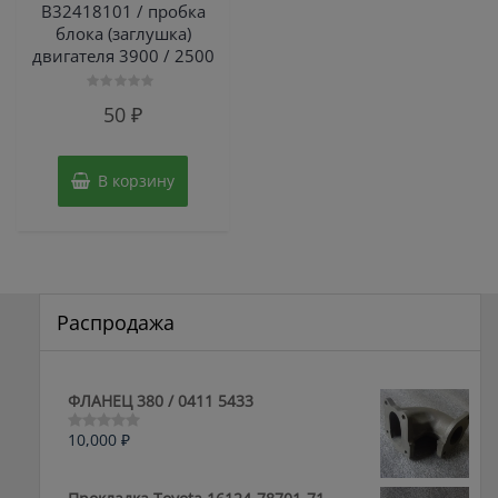
В32418101 / пробка
блока (заглушка)
двигателя 3900 / 2500
Оценка
50
₽
0
из
5
В корзину
Распродажа
ФЛАНЕЦ 380 / 0411 5433
10,000
₽
Оценка
0
из
5