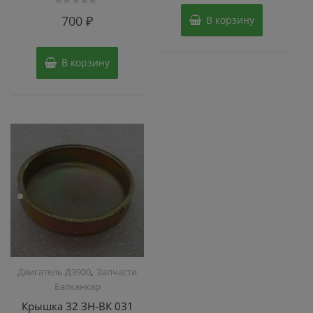
Оценка
700
₽
В корзину
0
из
5
В корзину
,
Двигатель Д3900
Запчасти
Балканкар
Крышка 32 ЗН-ВК 031