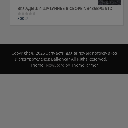
ВКЛАДЫШИ ШАТУННЬЕ В СБОРЕ NB485BPG STD
500
₽
Оценка
0
из
5
Copyright © 2026 Запчасти для вилочых погрузчиков
и электротележек Balkancar All Right Reserved.
|
Theme:
NewStore
by ThemeFarmer