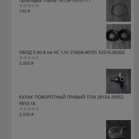
Прокладка Toyota 16124-78701-71
100
₽
Оценка
0
из
5
ОБОД 5.00-8 на HC 1.5т 216G4-40151 52516-80302
3,000
₽
Оценка
0
из
5
КУЛАК ПОВОРОТНЫЙ ПРАВЫЙ ТСМ 281E4-30052
FB10-18
3,500
₽
Оценка
0
из
5