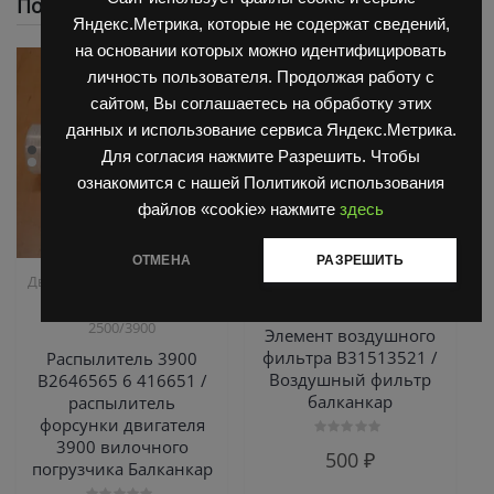
Похожие
Яндекс.Метрика, которые не содержат сведений,
на основании которых можно идентифицировать
личность пользователя. Продолжая работу с
сайтом, Вы соглашаетесь на обработку этих
данных и использование сервиса Яндекс.Метрика.
Для согласия нажмите Разрешить. Чтобы
ознакомится с нашей Политикой использования
файлов «cookie» нажмите
здесь
ОТМЕНА
РАЗРЕШИТЬ
,
,
Двигатель Д3900
Запчасти
Двигатель Д3900
Запчасти
,
Балканкар
ТНВД
Балканкар
2500/3900
Элемент воздушного
фильтра В31513521 /
Распылитель 3900
Воздушный фильтр
B2646565 6 416651 /
балканкар
распылитель
форсунки двигателя
3900 вилочного
Оценка
500
₽
0
погрузчика Балканкар
из
5