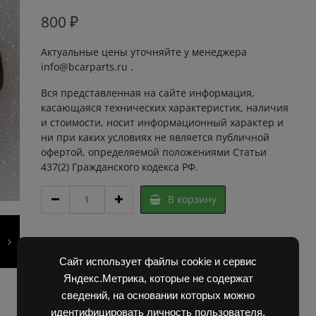
800
₽
Актуальные цены уточняйте у менеджера
info@bcarparts.ru .
Вся представленная на сайте информация,
касающаяся технических характеристик, наличия
и стоимости, носит информационный характер и
ни при каких условиях не является публичной
офертой, определяемой положениями Статьи
437(2) Гражданского кодекса РФ.
ГАЙКА
В корзину
6166
00.00.06
283842
Артикул:
2F20018 Super
quantity
Категории:
Запчасти Балканкар
,
Погрузчик ЕВ 687
Сайт использует файлы cookie и сервис
Яндекс.Метрика, которые не содержат
сведений, на основании которых можно
идентифицировать личность пользователя.