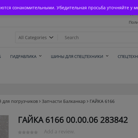
Главная
яются ознакомительными. Убедительная просьба уточняйте у м
Дос
Поли
х
Б
ГИДРАВЛИКА
ШИНЫ ДЛЯ СПЕЦТЕХНИКИ
СПЕЦТЕХ
й для погрузчиков
Запчасти Балканкар
ГАЙКА 6166
ГАЙКА 6166 00.00.06 283842
Add a review.