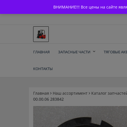
Skip
+7 (903) 294-61-75
info@bcarparts.ru
ВНИМАНИЕ!!! Все цены на сайте явл
to
content
Запчасти для вилочы
ГЛАВНАЯ
ЗАПАСНЫЕ ЧАСТИ
ТЯГОВЫЕ АК
погрузчиков и
КОНТАКТЫ
электротележек
Balkancar
Главная
Наш ассортимент
Каталог запчасте
00.00.06 283842