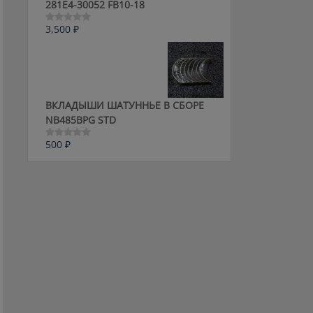
281E4-30052 FB10-18
3,500
₽
Оценка
0
из
5
ВКЛАДЫШИ ШАТУННЬЕ В СБОРЕ
NB485BPG STD
500
₽
Оценка
0
из
5