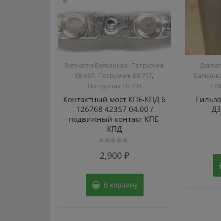
,
Запчасти Балканкар
Погрузчик
Двигат
,
,
ЕВ 687
Погрузчик ЕВ 717
Балканк
Погрузчик ЕВ 735
178
Контактный мост КПЕ-КПД 6
Гильз
126768 42357 04.00 /
Д3
подвижный контакт КПЕ-
КПД
Оценка
2,900
₽
0
из
5
В корзину