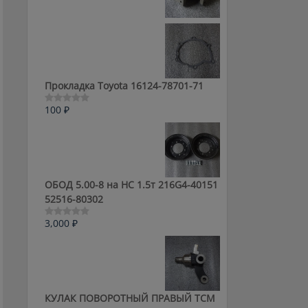
0
из
5
Прокладка Toyota 16124-78701-71
100
₽
Оценка
0
из
5
ОБОД 5.00-8 на HC 1.5т 216G4-40151
52516-80302
3,000
₽
Оценка
0
из
5
КУЛАК ПОВОРОТНЫЙ ПРАВЫЙ ТСМ