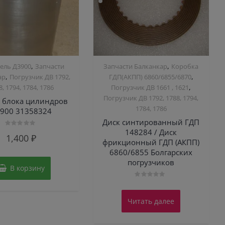
,
,
ель Д3900
Запчасти
Запчасти Балканкар
Коробка
,
,
ар
Погрузчик ДВ 1792,
ГДП(АКПП) 6860/6855/6870
,
8, 1794, 1784, 1786
Погрузчик ДВ 1661 , 1621
Погрузчик ДВ 1792, 1788, 1794,
а блока цилиндров
1784, 1786
900 31358324
Диск синтированный ГДП
148284 / Диск
Оценка
1,400
₽
0
фрикционный ГДП (АКПП)
из
5
6860/6855 Болгарских
погрузчиков
В корзину
Оценка
0
из
Читать далее
5