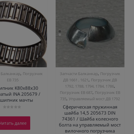
,
,
 Балканкар
Погрузчик
Запчасти Балканкар
Погрузчик
,
ЕВ 735
ДВ 1661 , 1621
Погрузчик ДВ
,
1792, 1788, 1794, 1784, 1786
ипник K80х88х30
,
Погрузчик ЕВ 687
Погрузчик ЕВ
атый INA 205679 /
,
735
Управляемый мост ДВ 1792
дшипник мачты
Сферическая пружинная
шайба 14,5 205673 DIN
Оценка
0
74361 / Шайба колесного
из
Читать далее
5
болта на управляемый мост
вилочного погрузчика