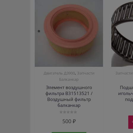
,
Двигатель Д3900
Запчасти
Запчасти
Балканкар
Элемент воздушного
Подш
фильтра В31513521 /
игольч
Воздушный фильтр
по
балканкар
Оценка
500
₽
0
из
5