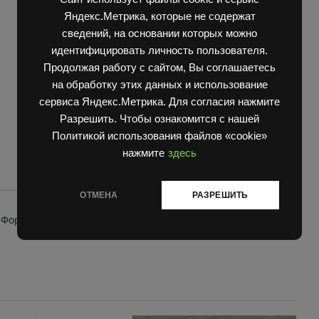
Румыния
Категории:
Двигатель Д3900
,
Запчасти Балканкар
,
832.281.031,
Яндекс.Метрика, которые не содержат
ТНВД 2500/3900
Форсунка
сведений, на основании которых можно
двигателя
идентифицировать личность пользователя.
3900
Продолжая работу с сайтом, Вы соглашаетесь
PERKINS
на обработку этих данных и использование
оригинал
сервиса Яндекс.Метрика. Для согласия нажмите
quantity
Разрешить. Чтобы ознакомится с нашей
Политикой использования файлов «cookie»
нажмите
здесь
ОТМЕНА
РАЗРЕШИТЬ
 Форсунка двигателя 3900 PERKINS оригинал