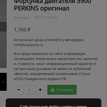
Форсунка двигателя 3900
PERKINS оригинал
Add a review.
1,700
₽
Актуальные цены уточняйте у менеджера
info@bcarparts.ru .
Вся представленная на сайте информация,
касающаяся технических характеристик, наличия
и стоимости, носит информационный характер и
ни при каких условиях не является публичной
офертой, определяемой положениями Статьи
437(2) Гражданского кодекса РФ.
ФОРСУНКА
В корзину
В
СБОРЕ
3900
Артикул:
3F804440 Super
Сайт использует файлы cookie и сервис