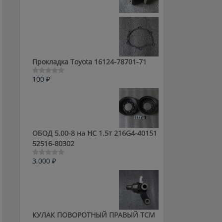
0
из
5
Прокладка Toyota 16124-78701-71
100
₽
Оценка
0
из
5
ОБОД 5.00-8 на HC 1.5т 216G4-40151
52516-80302
3,000
₽
Оценка
0
из
5
КУЛАК ПОВОРОТНЫЙ ПРАВЫЙ ТСМ