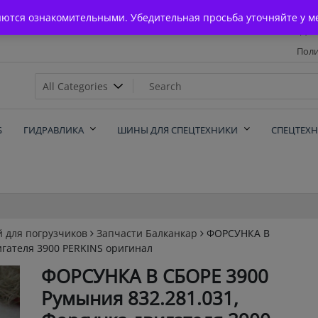
Главная
яются ознакомительными. Убедительная просьба уточняйте у м
Дос
Поли
х
Б
ГИДРАВЛИКА
ШИНЫ ДЛЯ СПЕЦТЕХНИКИ
СПЕЦТЕХ
й для погрузчиков
Запчасти Балканкар
ФОРСУНКА В
игателя 3900 PERKINS оригинал
ФОРСУНКА В СБОРЕ 3900
Румыния 832.281.031,