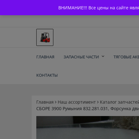
Skip
+7 (903) 294-61-75
info@bcarparts.ru
ВНИМАНИЕ!!! Все цены на сайте явл
to
content
Запчасти для вилочы
ГЛАВНАЯ
ЗАПАСНЫЕ ЧАСТИ
ТЯГОВЫЕ АК
погрузчиков и
КОНТАКТЫ
электротележек
Balkancar
Главная
Наш ассортимент
Каталог запчасте
СБОРЕ 3900 Румыния 832.281.031, Форсунка дв