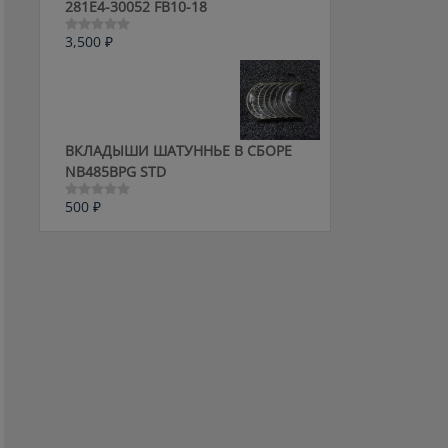
281E4-30052 FB10-18
3,500
₽
Оценка
0
из
5
ВКЛАДЫШИ ШАТУННЬЕ В СБОРЕ
NB485BPG STD
500
₽
Оценка
0
из
5