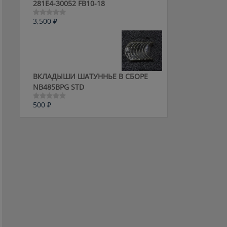
281E4-30052 FB10-18
3,500
₽
Оценка
0
из
5
ВКЛАДЫШИ ШАТУННЬЕ В СБОРЕ
NB485BPG STD
500
₽
Оценка
0
из
5