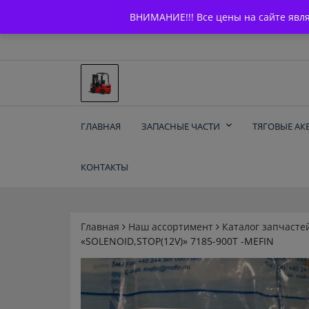
Skip
+7 (903) 294-61-75
info@bcarparts.ru
ВНИМАНИЕ!!! Все цены на сайте явл
to
content
Запчасти для вилочы
ГЛАВНАЯ
ЗАПАСНЫЕ ЧАСТИ
ТЯГОВЫЕ АК
погрузчиков и
КОНТАКТЫ
электротележек
Balkancar
Главная
Наш ассортимент
Каталог запчасте
«SOLENOID,STOP(12V)» 7185-900T -MEFIN