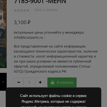
7185-900T -MEFIN
Add a review.
3,100
₽
Актуальные цены уточняйте у менеджера
info@bcarparts.ru .
Вся представленная на сайте информация,
касающаяся технических характеристик, наличия
и стоимости, носит информационный характер и
ни при каких условиях не является публичной
офертой, определяемой положениями Статьи
437(2) Гражданского кодекса РФ.
ЕЛЕКТРОСТОП
В корзину
"SOLENOID,STOP(12V)"
7185-
900T
Сайт использует файлы cookie и сервис
Артикул:
3G903934 Super
-
Категории:
Запчасти Балканкар
,
Погрузчик ДВ
Яндекс.Метрика, которые не содержат
MEFIN
1792, 1788, 1794, 1784, 1786
,
ТНВД 2500/3900