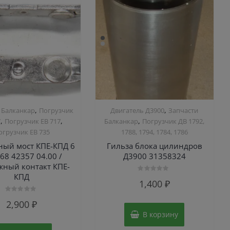
,
,
 Балканкар
Погрузчик
Двигатель Д3900
Запчасти
,
,
,
7
Погрузчик ЕВ 717
Балканкар
Погрузчик ДВ 1792,
огрузчик ЕВ 735
1788, 1794, 1784, 1786
ный мост КПЕ-КПД 6
Гильза блока цилиндров
68 42357 04.00 /
Д3900 31358324
ный контакт КПЕ-
КПД
Оценка
1,400
₽
0
из
5
Оценка
2,900
₽
0
из
В корзину
5