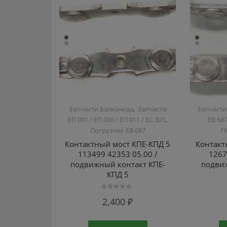
,
Запчасти Балканкар
Запчасти
Запчасти
,
ЕП 001 / ЕП 006 / ЕП 011 / ЕС 301
ЕВ 68
Погрузчик ЕВ 687
П
Контактный мост КПЕ-КПД 5
Контакт
113499 42353 05.00 /
1267
подвижный контакт КПЕ-
подвиж
КПД 5
Оценка
2,400
₽
0
из
5