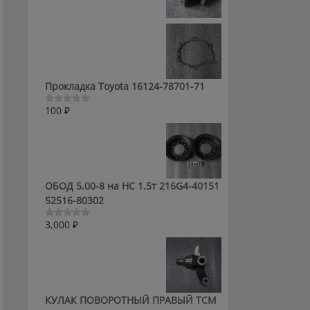
0
из
5
Прокладка Toyota 16124-78701-71
100
₽
Оценка
0
из
5
ОБОД 5.00-8 на HC 1.5т 216G4-40151
52516-80302
3,000
₽
Оценка
0
из
5
КУЛАК ПОВОРОТНЫЙ ПРАВЫЙ ТСМ