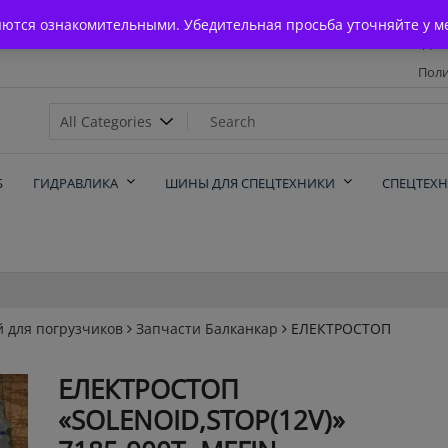
Главная
яются ознакомительными. Убедительная просьба уточняйте у м
Дос
Поли
х
Б
ГИДРАВЛИКА
ШИНЫ ДЛЯ СПЕЦТЕХНИКИ
СПЕЦТЕХ
й для погрузчиков
Запчасти Балканкар
ЕЛЕКТРОСТОП
ЕЛЕКТРОСТОП
«SOLENOID,STOP(12V)»