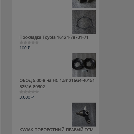
0
из
5
Прокладка Toyota 16124-78701-71
100
₽
Оценка
0
из
5
ОБОД 5.00-8 на HC 1.5т 216G4-40151
52516-80302
3,000
₽
Оценка
0
из
5
КУЛАК ПОВОРОТНЫЙ ПРАВЫЙ ТСМ