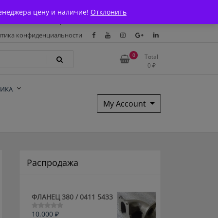
Магазин
О Компании
Каталоги
Сертификаты
енеджера цену и наличие!
Отклонить
тавка и оплата
Гарантия
Вакансии
Контакты
тика конфиденциальности
0
Total
0
₽
НИКА
My Account
Распродажа
ФЛАНЕЦ 380 / 0411 5433
10,000
₽
Оценка