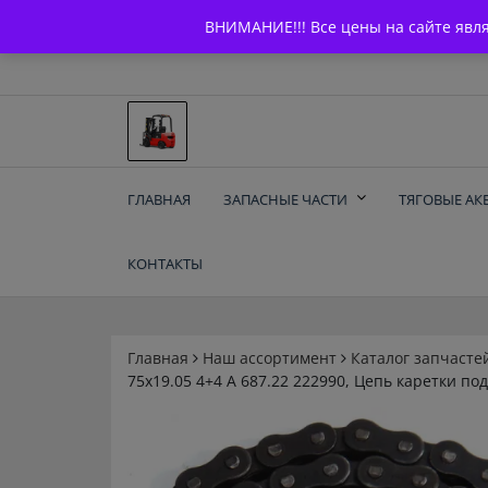
Skip
+7 (903) 294-61-75
info@bcarparts.ru
ВНИМАНИЕ!!! Все цены на сайте явл
to
content
Запчасти для вилочы
ГЛАВНАЯ
ЗАПАСНЫЕ ЧАСТИ
ТЯГОВЫЕ АК
погрузчиков и
КОНТАКТЫ
электротележек
Balkancar
Главная
Наш ассортимент
Каталог запчасте
75х19.05 4+4 А 687.22 222990, Цепь каретки по