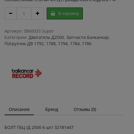
БОЛТ
В корзину
ГБЦ
Д
2500
Артикул:
3B60033 Super
6
Категории:
Двигатель Д2500
,
Запчасти Балканкар
,
шт
Погрузчик ДВ 1792, 1788, 1794, 1784, 1786
32181447,
Болт
головки
блока
цилиндров
двигателя
Д
2500
quantity
Описание
Бренд
Отзывы (0)
БОЛТ ГБЦ /Д 2500 6 шт/ 32181447