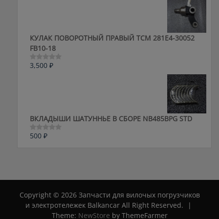
5
КУЛАК ПОВОРОТНЫЙ ПРАВЫЙ ТСМ 281E4-30052
FB10-18
3,500
₽
Оценка
0
из
5
ВКЛАДЫШИ ШАТУННЬЕ В СБОРЕ NB485BPG STD
500
₽
Оценка
0
из
5
Copyright © 2026 Запчасти для вилочых погрузчиков
и электротележек Balkancar All Right Reserved.
|
Theme:
NewStore
by ThemeFarmer