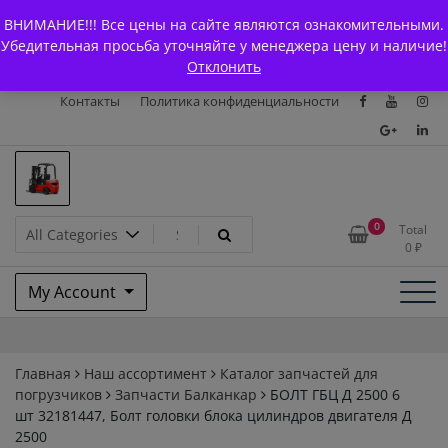
Skip
+7 (903) 294-61-75
info@bcarparts.ru
ВНИМАНИЕ!!! Все цены на сайте являются ознакомительными.
to
Главная
Магазин
О Компании
Каталоги
Убедительная просьба уточняйте у менеджера цену и наличие!
content
Отклонить
Сертификаты
Доставка и оплата
Гарантия
Вакансии
Контакты
Политика конфиденциальности
Запчасти для вилочых
0
Total
0
₽
погрузчиков и
My Account
электротележек Balkancar
Главная
Наш ассортимент
Каталог запчастей для
погрузчиков
Запчасти Балканкар
БОЛТ ГБЦ Д 2500 6
шт 32181447, Болт головки блока цилиндров двигателя Д
2500