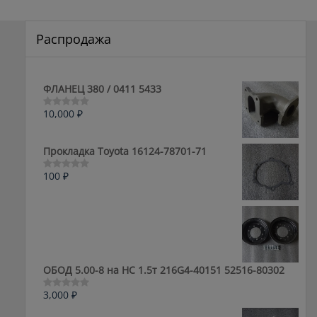
Распродажа
ФЛАНЕЦ 380 / 0411 5433
10,000
₽
Оценка
0
из
5
Прокладка Toyota 16124-78701-71
100
₽
Оценка
0
из
5
ОБОД 5.00-8 на HC 1.5т 216G4-40151 52516-80302
3,000
₽
Оценка
0
из