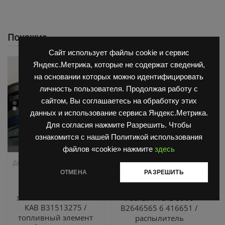
Похожие
Сайт использует файлы cookie и сервис
Яндекс.Метрика, которые не содержат сведений,
на основании которых можно идентифицировать
личность пользователя. Продолжая работу с
сайтом, Вы соглашаетесь на обработку этих
данных и использование сервиса Яндекс.Метрика.
Для согласия нажмите Разрешить. Чтобы
ознакомится с нашей Политикой использования
файлов «cookie» нажмите
здесь
,
,
Двигатель Д3900
Запчасти
Двигатель Д3900
Запчасти
,
ОТМЕНА
РАЗРЕШИТЬ
Балканкар
Балканкар
ТНВД
2500/3900
Фильтрующий
элемент топлива CAV
Распылитель 3900
КАВ B31513275 /
B2646565 6 416651 /
топливный элемент
распылитель