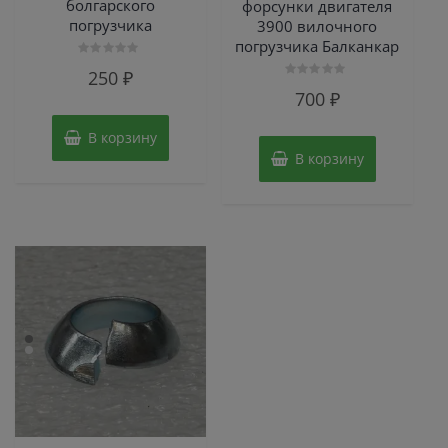
болгарского
форсунки двигателя
погрузчика
3900 вилочного
погрузчика Балканкар
Оценка
250
₽
0
Оценка
из
700
₽
0
5
из
5
В корзину
В корзину