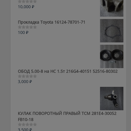
10,000
₽
Оценка
0
из
5
Прокладка Toyota 16124-78701-71
100
₽
Оценка
0
из
5
ОБОД 5.00-8 на HC 1.5т 216G4-40151 52516-80302
3,000
₽
Оценка
0
из
5
КУЛАК ПОВОРОТНЫЙ ПРАВЫЙ ТСМ 281E4-30052
FB10-18
3,500
₽
Оценка