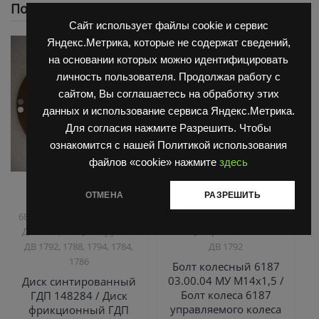
Похожие
Сайт использует файлы cookie и сервис
Яндекс.Метрика, которые не содержат сведений,
на основании которых можно идентифицировать
личность пользователя. Продолжая работу с
сайтом, Вы соглашаетесь на обработку этих
данных и использование сервиса Яндекс.Метрика.
Для согласия нажмите Разрешить. Чтобы
ознакомится с нашей Политикой использования
файлов «cookie» нажмите
здесь
,
,
Запчасти Балканкар
Запчасти Балканкар
ОТМЕНА
РАЗРЕШИТЬ
Коробка ГДП(АКПП)
Погрузчик ДВ 1792, 1788,
,
,
6860/6855/6870
Погрузчик
1794, 1784, 1786
Погрузчик
,
,
ДВ 1661 , 1621
Погрузчик
ЕВ 687
Управляемый мост
ДВ 1792, 1788, 1794, 1784,
ДВ 1792
1786
Болт колесный 6187
03.00.04 МУ М14х1,5 /
Диск синтированный
Болт колеса 6187
ГДП 148284 / Диск
управляемого колеса
фрикционный ГДП