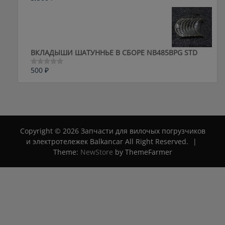
0
из
5
ВКЛАДЫШИ ШАТУННЬЕ В СБОРЕ NB485BPG STD
500
₽
Оценка
0
из
5
Copyright © 2026 Запчасти для вилочых погрузчиков
и электротележек Balkancar All Right Reserved.
|
Theme:
NewStore
by ThemeFarmer