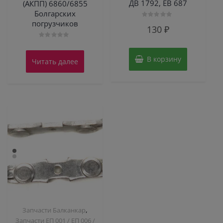
ДВ 1792, ЕВ 687
(АКПП) 6860/6855
Болгарских
погрузчиков
Оценка
130
₽
0
из
5
Оценка
0
из
В корзину
Читать далее
5
,
Запчасти Балканкар
Запчасти ЕП 001 / ЕП 006 /