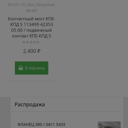
,
ЕП 011 / ЕС 301
Погрузчик
ЕВ 687
Контактный мост КПЕ-
КПД 5 113499 42353
05.00 / подвижный
контакт КПЕ-КПД 5
Оценка
2,400
₽
0
из
5
В корзину
Распродажа
ФЛАНЕЦ 380 / 0411 5433