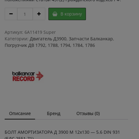
БОЛТ
В корзину
АМОРТИЗАТОРА
Д
3900
Артикул:
6A11419 Super
М
Категории:
Двигатель Д3900
,
Запчасти Балканкар
,
12х130
Погрузчик ДВ 1792, 1788, 1794, 1784, 1786
-
5.6
DIN
931
БДС
2551-
71
quantity
Описание
Бренд
Отзывы (0)
БОЛТ АМОРТИЗАТОРА Д 3900 М 12х130 — 5.6 DIN 931
(БДС 2551-71)