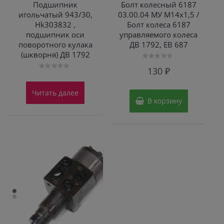
Подшипник
Болт колесный 6187
игольчатый 943/30,
03.00.04 МУ М14х1,5 /
Hk303832 ,
Болт колеса 6187
подшипник оси
управляемого колеса
поворотного кулака
ДВ 1792, ЕВ 687
(шкворня) ДВ 1792
Оценка
130
₽
0
Оценка
из
0
5
из
Читать далее
5
В корзину