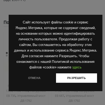
Похожие
Сайт использует файлы cookie и сервис
Яндекс.Метрика, которые не содержат сведений,
на основании которых можно идентифицировать
личность пользователя. Продолжая работу с
сайтом, Вы соглашаетесь на обработку этих
данных и использование сервиса Яндекс.Метрика.
Для согласия нажмите Разрешить. Чтобы
ознакомится с нашей Политикой использования
файлов «cookie» нажмите
здесь
ОТМЕНА
РАЗРЕШИТЬ
,
,
Запчасти Балканкар
Запчасти Балканкар
Погрузчик ДВ 1792, 1788,
Погрузчик ДВ 1792, 1788,
,
,
1794, 1784, 1786
Погрузчик
1794, 1784, 1786
Погрузчик
,
,
ЕВ 735
Управляемый мост
ЕВ 687
Управляемый мост
ДВ 1792
ДВ 1792