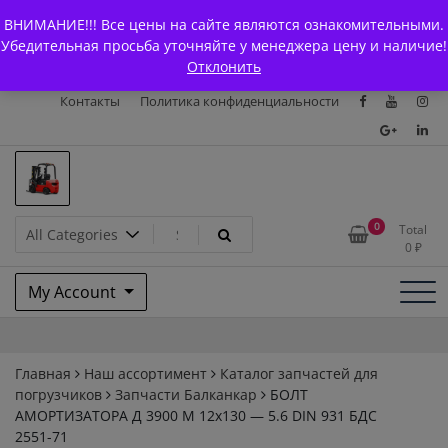
Skip
+7 (903) 294-61-75
info@bcarparts.ru
ВНИМАНИЕ!!! Все цены на сайте являются ознакомительными.
to
Главная
Магазин
О Компании
Каталоги
Убедительная просьба уточняйте у менеджера цену и наличие!
content
Отклонить
Сертификаты
Доставка и оплата
Гарантия
Вакансии
Контакты
Политика конфиденциальности
Запчасти для вилочых
0
Total
0
₽
погрузчиков и
My Account
электротележек Balkancar
Главная
Наш ассортимент
Каталог запчастей для
погрузчиков
Запчасти Балканкар
БОЛТ
АМОРТИЗАТОРА Д 3900 М 12х130 — 5.6 DIN 931 БДС
2551-71