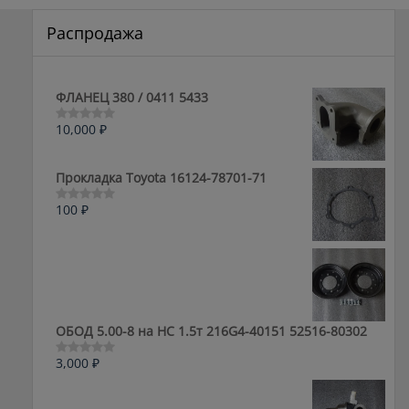
Распродажа
ФЛАНЕЦ 380 / 0411 5433
10,000
₽
Оценка
0
из
5
Прокладка Toyota 16124-78701-71
100
₽
Оценка
0
из
5
ОБОД 5.00-8 на HC 1.5т 216G4-40151 52516-80302
3,000
₽
Оценка
0
из
5