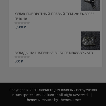
КУЛАК ПОВОРОТНЫЙ ПРАВЫЙ ТСМ 281E4-30052
FB10-18
3,500
₽
Оценка
0
из
5
ВКЛАДЫШИ ШАТУННЬЕ В СБОРЕ NB485BPG STD
500
₽
Оценка
0
из
5
Copyright © 2026 Запчасти для вилочых погрузчиков
и электротележек Balkancar All Right Reserved.
|
Theme:
NewStore
by ThemeFarmer