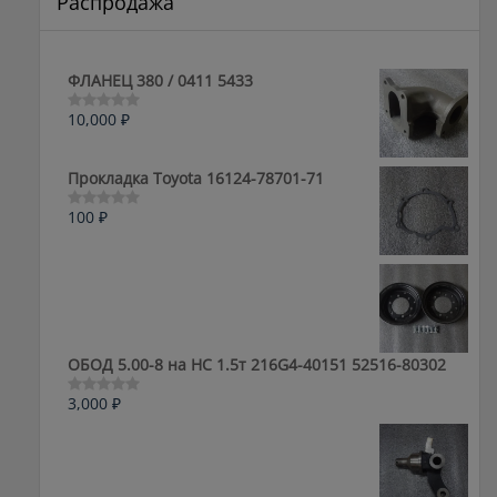
Распродажа
ФЛАНЕЦ 380 / 0411 5433
10,000
₽
Оценка
0
из
5
Прокладка Toyota 16124-78701-71
100
₽
Оценка
0
из
5
ОБОД 5.00-8 на HC 1.5т 216G4-40151 52516-80302
3,000
₽
Оценка
0
из
5