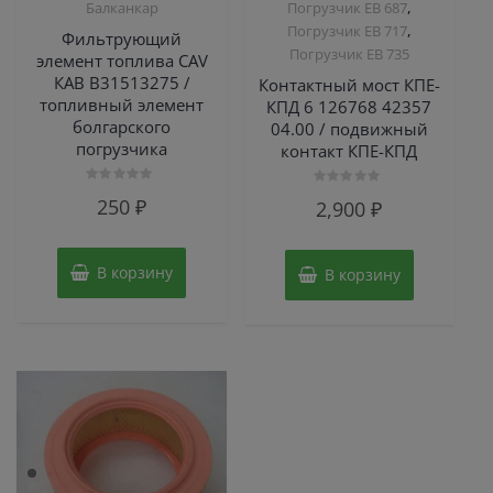
,
Балканкар
Погрузчик ЕВ 687
,
Погрузчик ЕВ 717
Фильтрующий
Погрузчик ЕВ 735
элемент топлива CAV
КАВ B31513275 /
Контактный мост КПЕ-
топливный элемент
КПД 6 126768 42357
болгарского
04.00 / подвижный
погрузчика
контакт КПЕ-КПД
Оценка
Оценка
250
₽
2,900
₽
0
0
из
из
5
5
В корзину
В корзину