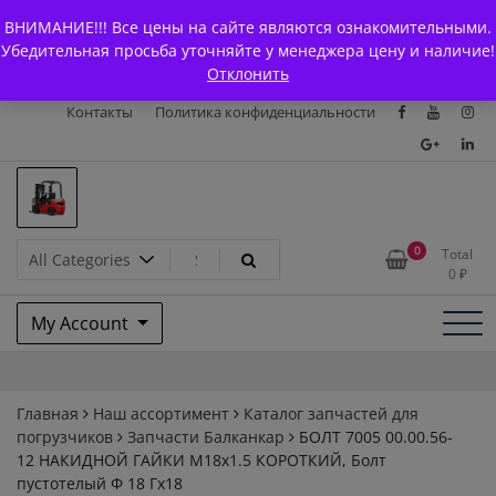
Skip
+7 (903) 294-61-75
info@bcarparts.ru
ВНИМАНИЕ!!! Все цены на сайте являются ознакомительными.
to
Главная
Магазин
О Компании
Каталоги
Убедительная просьба уточняйте у менеджера цену и наличие!
content
Отклонить
Сертификаты
Доставка и оплата
Гарантия
Вакансии
Контакты
Политика конфиденциальности
Запчасти для вилочых
0
Total
0
₽
погрузчиков и
My Account
электротележек Balkancar
Главная
Наш ассортимент
Каталог запчастей для
погрузчиков
Запчасти Балканкар
БОЛТ 7005 00.00.56-
12 НАКИДНОЙ ГАЙКИ M18x1.5 КОРОТКИЙ, Болт
пустотелый Ф 18 Гх18