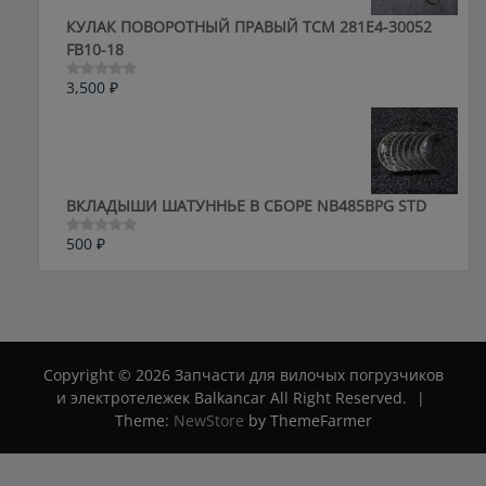
КУЛАК ПОВОРОТНЫЙ ПРАВЫЙ ТСМ 281E4-30052
FB10-18
3,500
₽
Оценка
0
из
5
ВКЛАДЫШИ ШАТУННЬЕ В СБОРЕ NB485BPG STD
500
₽
Оценка
0
из
5
Copyright © 2026 Запчасти для вилочых погрузчиков
и электротележек Balkancar All Right Reserved.
|
Theme:
NewStore
by ThemeFarmer