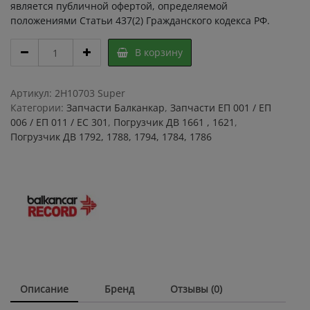
является публичной офертой, определяемой
положениями Статьи 437(2) Гражданского кодекса РФ.
БОЛТ
В корзину
7005
00.00.56-
12
Артикул:
2H10703 Super
НАКИДНОЙ
Категории:
Запчасти Балканкар
,
Запчасти ЕП 001 / ЕП
ГАЙКИ
006 / ЕП 011 / ЕС 301
,
Погрузчик ДВ 1661 , 1621
,
M18x1.5
Погрузчик ДВ 1792, 1788, 1794, 1784, 1786
КОРОТКИЙ,
Болт
пустотелый
Ф
18
Гх18
quantity
Описание
Бренд
Отзывы (0)