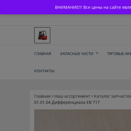
Skip
+7 (903) 294-61-75
info@bcarparts.ru
ВНИМАНИЕ!!! Все цены на сайте явл
to
content
Запчасти для вилочы
ГЛАВНАЯ
ЗАПАСНЫЕ ЧАСТИ
ТЯГОВЫЕ АК
погрузчиков и
КОНТАКТЫ
электротележек
Balkancar
Главная
Наш ассортимент
Каталог запчасте
01.01.04 Дифференциала ЕВ 717