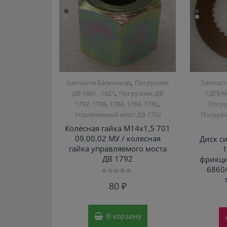
,
Запчасти Балканкар
Погрузчик
Запчаст
,
ДВ 1661 , 1621
Погрузчик ДВ
ГДП(АК
,
1792, 1788, 1794, 1784, 1786
Погру
Управляемый мост ДВ 1792
Погрузчи
Колёсная гайка М14х1,5 701
09.00.02 МУ / колесная
Диск с
гайка управляемого моста
1
ДВ 1792
фрикци
6860
Оценка
80
₽
0
из
5
В корзину