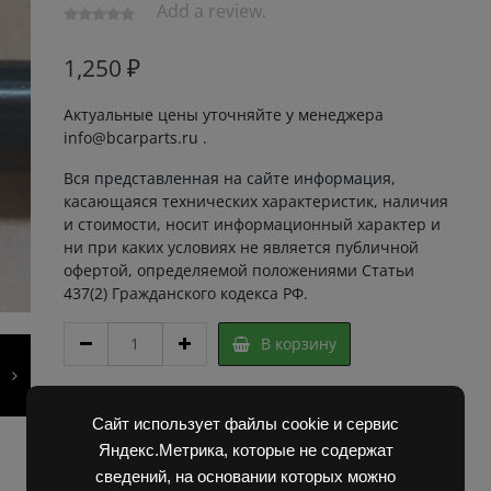
Add a review.
1,250
₽
Актуальные цены уточняйте у менеджера
info@bcarparts.ru .
Вся представленная на сайте информация,
касающаяся технических характеристик, наличия
и стоимости, носит информационный характер и
ни при каких условиях не является публичной
офертой, определяемой положениями Статьи
437(2) Гражданского кодекса РФ.
БОЛТ
В корзину
6191
01.01.04
Дифференциала
Артикул:
2F30188 Super
ЕВ
Сайт использует файлы cookie и сервис
Категории:
Запчасти Балканкар
,
Погрузчик ЕВ 717
717
Яндекс.Метрика, которые не содержат
quantity
сведений, на основании которых можно