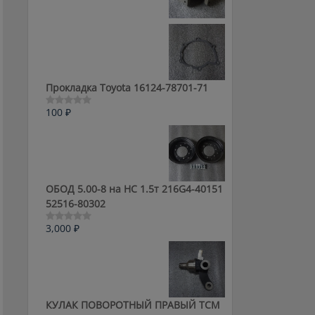
0
из
5
Прокладка Toyota 16124-78701-71
100
₽
Оценка
0
из
5
ОБОД 5.00-8 на HC 1.5т 216G4-40151
52516-80302
3,000
₽
Оценка
0
из
5
КУЛАК ПОВОРОТНЫЙ ПРАВЫЙ ТСМ