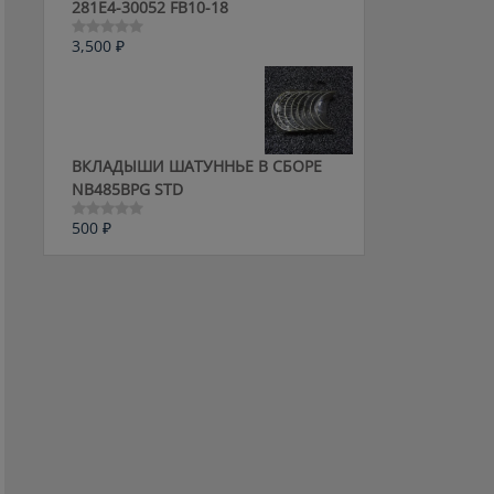
281E4-30052 FB10-18
3,500
₽
Оценка
0
из
5
ВКЛАДЫШИ ШАТУННЬЕ В СБОРЕ
NB485BPG STD
500
₽
Оценка
0
из
5