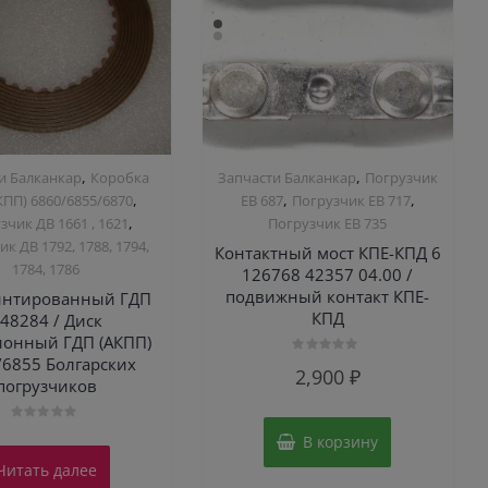
,
,
и Балканкар
Коробка
Запчасти Балканкар
Погрузчик
,
,
,
ПП) 6860/6855/6870
ЕВ 687
Погрузчик ЕВ 717
,
зчик ДВ 1661 , 1621
Погрузчик ЕВ 735
к ДВ 1792, 1788, 1794,
Контактный мост КПЕ-КПД 6
1784, 1786
126768 42357 04.00 /
подвижный контакт КПЕ-
интированный ГДП
КПД
48284 / Диск
онный ГДП (АКПП)
/6855 Болгарских
Оценка
2,900
₽
0
погрузчиков
из
5
Оценка
В корзину
0
из
Читать далее
5