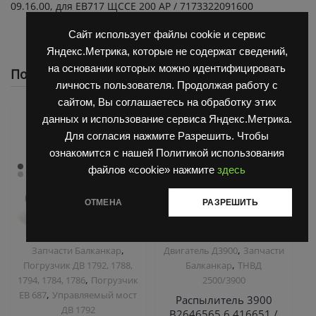
09.16.00, для ЕВ717 ЩССЕ 200 АР / 7173322091600
Сайт использует файлы cookie и сервис
Яндекс.Метрика, которые не содержат сведений,
на основании которых можно идентифицировать
Похожие
личность пользователя. Продолжая работу с
сайтом, Вы соглашаетесь на обработку этих
данных и использование сервиса Яндекс.Метрика.
Для согласия нажмите Разрешить. Чтобы
ознакомится с нашей Политикой использования
файлов «cookie» нажмите
здесь
ОТМЕНА
РАЗРЕШИТЬ
,
,
Запчасти Балканкар
Двигатель Д3900
Запчасти
,
Погрузчик ДВ 1792, 1788,
Балканкар
ТНВД
,
1794, 1784, 1786
Погрузчик
2500/3900
,
ЕВ 687
Управляемый мост
Распылитель 3900
ДВ 1792
B2646565 6 416651 /