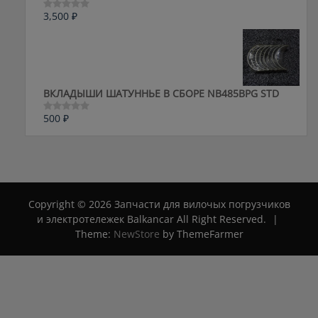
3,500
₽
Оценка
0
из
5
ВКЛАДЫШИ ШАТУННЬЕ В СБОРЕ NB485BPG STD
500
₽
Оценка
0
из
5
Copyright © 2026 Запчасти для вилочых погрузчиков
и электротележек Balkancar All Right Reserved.
|
Theme:
NewStore
by ThemeFarmer