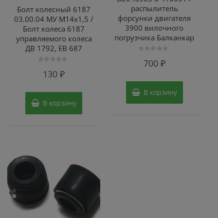
распылитель
Болт колесный 6187
форсунки двигателя
03.00.04 МУ М14х1,5 /
3900 вилочного
Болт колеса 6187
погрузчика Балканкар
управляемого колеса
ДВ 1792, ЕВ 687
Оценка
700
₽
0
Оценка
из
130
₽
0
5
из
5
В корзину
В корзину