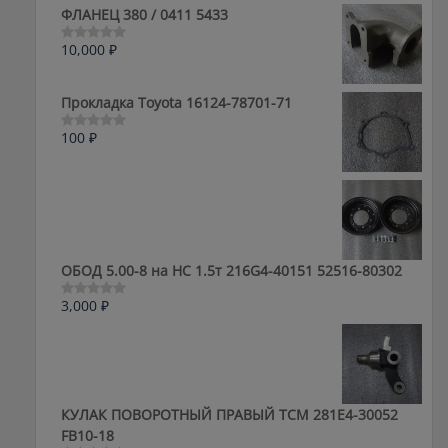
ФЛАНЕЦ 380 / 0411 5433
10,000
₽
Оценка
0
из
5
Прокладка Toyota 16124-78701-71
100
₽
Оценка
0
из
5
ОБОД 5.00-8 на HC 1.5т 216G4-40151 52516-80302
3,000
₽
Оценка
0
из
5
КУЛАК ПОВОРОТНЫЙ ПРАВЫЙ ТСМ 281E4-30052
FB10-18