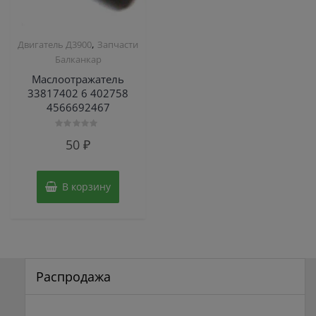
,
Двигатель Д3900
Запчасти
Балканкар
Маслоотражатель
33817402 6 402758
4566692467
Оценка
50
₽
0
из
5
В корзину
Распродажа