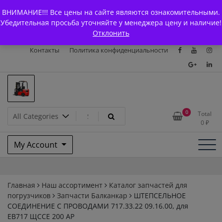
Skip
+7 (903) 294-61-75
info@bcarparts.ru
ВНИМАНИЕ!!! Все цены на сайте являются ознакомительными.
to
Главная
Магазин
О Компании
Каталоги
Убедительная просьба уточняйте у менеджера цену и наличие!
content
Отклонить
Сертификаты
Доставка и оплата
Гарантия
Вакансии
Контакты
Политика конфиденциальности
Запчасти для вилочых
0
Total
0
₽
погрузчиков и
My Account
электротележек Balkancar
Главная
Наш ассортимент
Каталог запчастей для
погрузчиков
Запчасти Балканкар
ШТЕПСЕЛЬНОЕ
СОЕДИНЕНИЕ С ПРОВОДАМИ 717.33.22 09.16.00, для
ЕВ717 ЩССЕ 200 АР