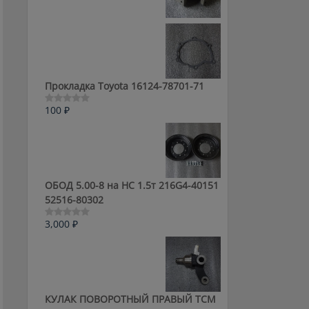
0
из
5
Прокладка Toyota 16124-78701-71
100
₽
Оценка
0
из
5
ОБОД 5.00-8 на HC 1.5т 216G4-40151
52516-80302
3,000
₽
Оценка
0
из
5
КУЛАК ПОВОРОТНЫЙ ПРАВЫЙ ТСМ