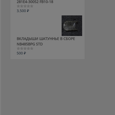
281E4-30052 FB10-18
3,500
₽
Оценка
0
из
5
ВКЛАДЫШИ ШАТУННЬЕ В СБОРЕ
NB485BPG STD
500
₽
Оценка
0
из
5