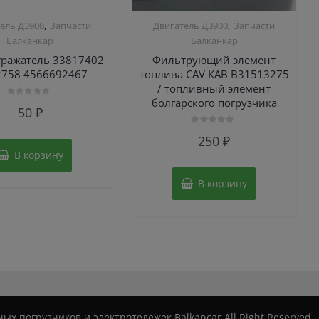
,
,
ель Д3900
Запчасти
Двигатель Д3900
Запчасти
Балканкар
Балканкар
ражатель 33817402
Фильтрующий элемент
2758 4566692467
топлива CAV КАВ B31513275
/ топливный элемент
болгарского погрузчика
Оценка
50
₽
0
из
5
Оценка
250
₽
0
из
В корзину
5
В корзину
ых погрузчиков и электротележек Balkancar All Right Reserved.