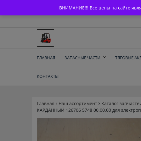
Skip
+7 (903) 294-61-75
info@bcarparts.ru
ВНИМАНИЕ!!! Все цены на сайте явл
to
content
Запчасти для вилочы
ГЛАВНАЯ
ЗАПАСНЫЕ ЧАСТИ
ТЯГОВЫЕ АК
погрузчиков и
КОНТАКТЫ
электротележек
Balkancar
Главная
Наш ассортимент
Каталог запчасте
КАРДАННЫЙ 126706 5748 00.00.00 для электроп