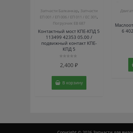
,
Запчасти Балканкар
Запчасти
Двигат
,
ЕП 001 / ЕП 006 / ЕП 011 / ЕС 301
Погрузчик ЕВ 687
Маслоот
6 40
Контактный мост КПЕ-КПД 5
113499 42353 05.00 /
подвижный контакт КПЕ-
КПД 5
Оценка
2,400
₽
0
из
5
В корзину
Copyright © 2026 Запчасти для вилоч