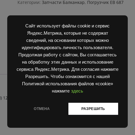
00.00.00
Категории:
Запчасти Балканкар
,
Погрузчик ЕВ 687
для
электропогрузчика
ЕВ
687
Сайт использует файлы cookie и сервис
5748000000
Яндекс.Метрика, которые не содержат
quantity
сведений, на основании которых можно
идентифицировать личность пользователя.
Продолжая работу с сайтом, Вы соглашаетесь
на обработку этих данных и использование
сервиса Яндекс.Метрика. Для согласия нажмите
Разрешить. Чтобы ознакомится с нашей
Политикой использования файлов «cookie»
нажмите
здесь
126706 5748 00.00.00
ОТМЕНА
РАЗРЕШИТЬ