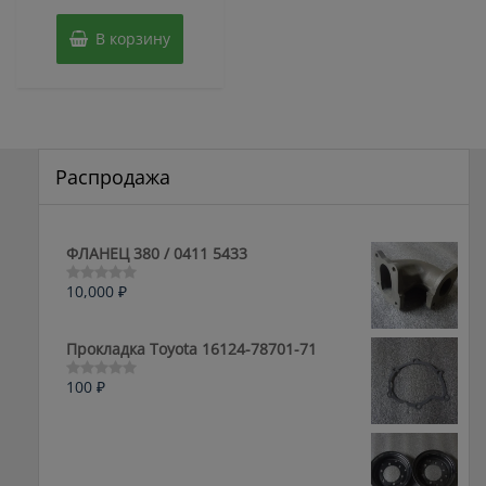
5
В корзину
Распродажа
ФЛАНЕЦ 380 / 0411 5433
10,000
₽
Оценка
0
из
5
Прокладка Toyota 16124-78701-71
100
₽
Оценка
0
из
5