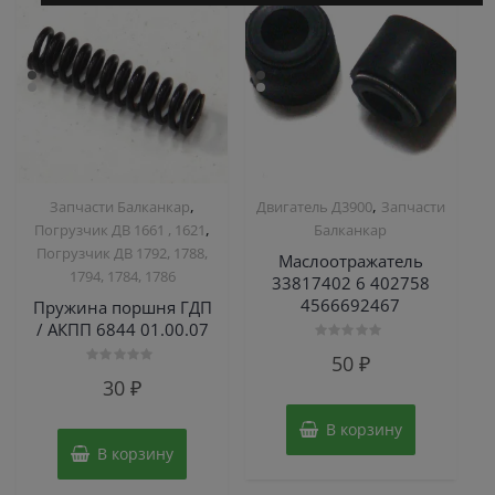
,
,
Запчасти Балканкар
Двигатель Д3900
Запчасти
,
Погрузчик ДВ 1661 , 1621
Балканкар
Погрузчик ДВ 1792, 1788,
Маслоотражатель
1794, 1784, 1786
33817402 6 402758
4566692467
Пружина поршня ГДП
/ АКПП 6844 01.00.07
Оценка
50
₽
0
Оценка
из
30
₽
0
5
из
5
В корзину
В корзину