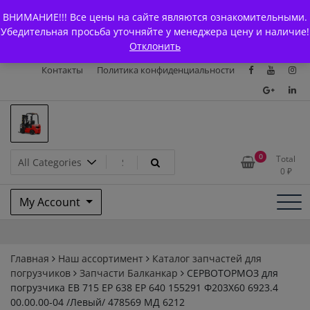
Skip
+7 (903) 294-61-75
info@bcarparts.ru
ВНИМАНИЕ!!! Все цены на сайте являются ознакомительными.
to
Главная
Магазин
О Компании
Каталоги
Убедительная просьба уточняйте у менеджера цену и наличие!
content
Отклонить
Сертификаты
Доставка и оплата
Гарантия
Вакансии
Контакты
Политика конфиденциальности
Запчасти для вилочых
0
Total
0
₽
погрузчиков и
My Account
электротележек Balkancar
Главная
Наш ассортимент
Каталог запчастей для
погрузчиков
Запчасти Балканкар
СЕРВОТОРМОЗ для
погрузчика ЕВ 715 ЕР 638 ЕР 640 155291 Ф203Х60 6923.4
00.00.00-04 /Левый/ 478569 МД 6212