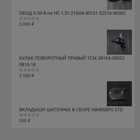
ОБОД 5.00-8 на HC 1.5т 216G4-40151 52516-80302
3,000
₽
Оценка
0
из
5
КУЛАК ПОВОРОТНЫЙ ПРАВЫЙ ТСМ 281E4-30052
FB10-18
3,500
₽
Оценка
0
из
5
ВКЛАДЫШИ ШАТУННЬЕ В СБОРЕ NB485BPG STD
500
₽
Оценка
0
из
5