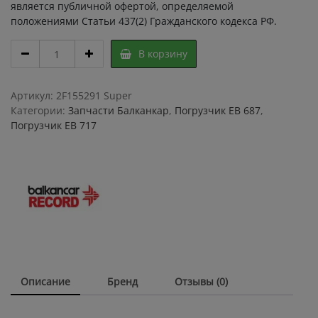
является публичной офертой, определяемой
положениями Статьи 437(2) Гражданского кодекса РФ.
СЕРВОТОРМОЗ
В корзину
для
погрузчика
ЕВ
Артикул:
2F155291 Super
715
Категории:
Запчасти Балканкар
,
Погрузчик ЕВ 687
,
ЕР
Погрузчик ЕВ 717
638
ЕР
640
155291
Ф203Х60
6923.4
00.00.00-
04
/
Левый/
Описание
Бренд
Отзывы (0)
478569
МД
6212