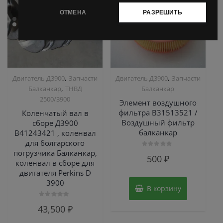
ОТМЕНА
РАЗРЕШИТЬ
,
,
Двигатель Д3900
Запчасти
Двигатель Д3900
Запчасти
,
Балканкар
ТНВД
Балканкар
2500/3900
Элемент воздушного
фильтра В31513521 /
Коленчатый вал в
Воздушный фильтр
сборе Д3900
балканкар
B41243421 , коленвал
для болгарского
погрузчика Балканкар,
Оценка
500
₽
0
коленвал в сборе для
из
двигателя Perkins D
5
3900
В корзину
Оценка
43,500
₽
0
из
5