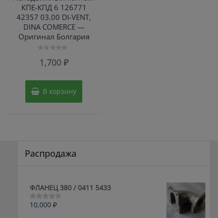
КПЕ-КПД 6 126771
42357 03.00 DI-VENT,
DINA COMERCE —
Оригинал Болгария
Оценка
1,700
₽
0
из
5
В корзину
Распродажа
ФЛАНЕЦ 380 / 0411 5433
10,000
₽
Оценка
0