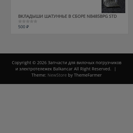
ВКЛАДЫШИ ШАТУННЬЕ В СБОРЕ NB485BPG STD
500
₽
Оценка
0
из
5
Copyright © 2026 Запчасти для вилочых погрузчиков
и электротележек Balkancar All Right Reserved.
|
Theme:
NewStore
by ThemeFarmer