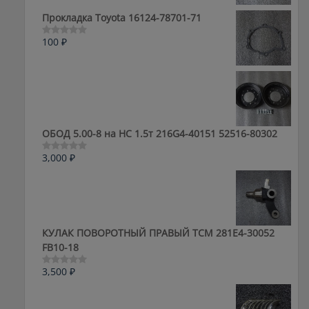
из
5
Прокладка Toyota 16124-78701-71
100
₽
Оценка
0
из
5
ОБОД 5.00-8 на HC 1.5т 216G4-40151 52516-80302
3,000
₽
Оценка
0
из
5
КУЛАК ПОВОРОТНЫЙ ПРАВЫЙ ТСМ 281E4-30052
FB10-18
3,500
₽
Оценка
0
из
5