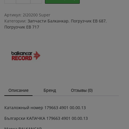
ЕВ
687,
ЕВ
Артикул:
2I20200 Super
717
Категории:
Запчасти Балканкар
,
Погрузчик ЕВ 687
,
,
Погрузчик ЕВ 717
179663
4901
00.00.13
quantity
Описание
Бренд
Отзывы (0)
Каталожный номер 179663 4901 00.00.13
Български КАПАЧКА 179663 4901 00.00.13
Марка BALKANCAR