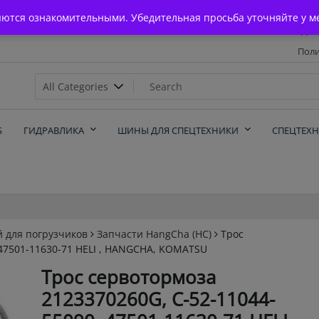
Главная
яются ознакомительными. Убедительная просьба уточняйте у м
Дос
Поли
х
Б
ГИДРАВЛИКА
ШИНЫ ДЛЯ СПЕЦТЕХНИКИ
СПЕЦТЕХ
й для погрузчиков
Запчасти HangCha (HC)
Трос
 47501-11630-71 HELI , HANGCHA, KOMATSU
Трос сервотормоза
2123370260G, C-52-11044-