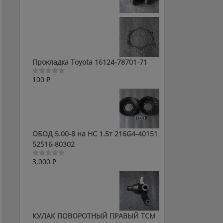
0
из
5
Прокладка Toyota 16124-78701-71
100
₽
Оценка
0
из
5
ОБОД 5.00-8 на HC 1.5т 216G4-40151
52516-80302
3,000
₽
Оценка
0
из
5
КУЛАК ПОВОРОТНЫЙ ПРАВЫЙ ТСМ