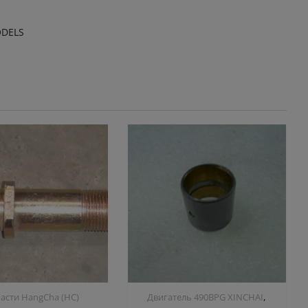
ODELS
,
асти HangCha (HC)
Двигатель 490BPG XINCHAI