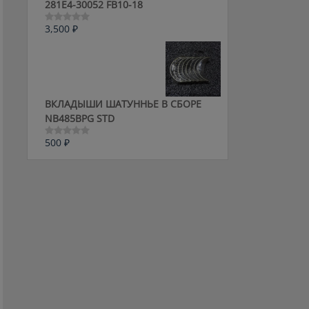
281E4-30052 FB10-18
3,500
₽
Оценка
0
из
5
ВКЛАДЫШИ ШАТУННЬЕ В СБОРЕ
NB485BPG STD
500
₽
Оценка
0
из
5